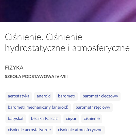
a
c
z
y
t
Ciśnienie. Ciśnienie
n
hydrostatyczne i atmosferyczne
i
k
ó
K
FIZYKA
w
a
SZKOŁA PODSTAWOWA IV-VIII
t
e
S
g
aerostatyka
aneroid
barometr
barometr cieczowy
ł
o
barometr mechaniczny (aneroid)
barometr rtęciowy
o
r
w
i
batyskaf
beczka Pascala
ciężar
ciśnienie
a
e
ciśnienie aerostatyczne
ciśnienie atmosferyczne
k