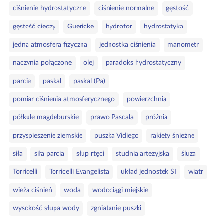
l
ciśnienie hydrostatyczne
ciśnienie normalne
gęstość
u
c
gęstość cieczy
Guericke
hydrofor
hydrostatyka
z
jedna atmosfera fizyczna
jednostka ciśnienia
manometr
o
w
naczynia połączone
olej
paradoks hydrostatyczny
e
parcie
paskal
paskal (Pa)
pomiar ciśnienia atmosferycznego
powierzchnia
półkule magdeburskie
prawo Pascala
próżnia
przyspieszenie ziemskie
puszka Vidiego
rakiety śnieżne
siła
siła parcia
słup rtęci
studnia artezyjska
śluza
Torricelli
Torricelli Evangelista
układ jednostek SI
wiatr
wieża ciśnień
woda
wodociągi miejskie
wysokość słupa wody
zgniatanie puszki