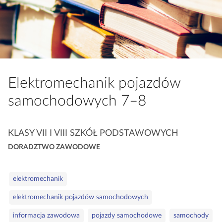
a
c
z
y
t
n
Elektromechanik pojazdów
i
k
samochodowych 7–8
ó
w
K
KLASY VII I VIII SZKÓŁ PODSTAWOWYCH
a
DORADZTWO ZAWODOWE
t
e
S
g
elektromechanik
ł
o
elektromechanik pojazdów samochodowych
o
r
w
i
informacja zawodowa
pojazdy samochodowe
samochody