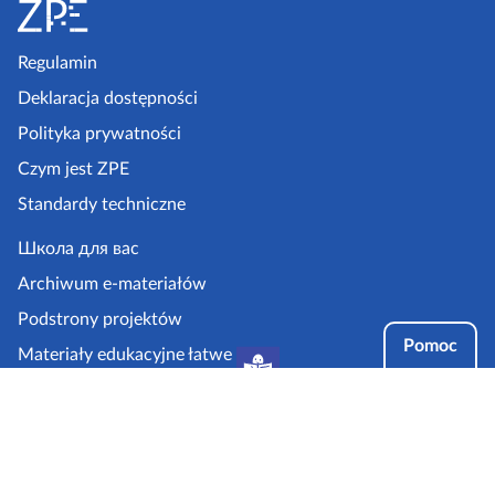
t
o
p
Regulamin
k
Deklaracja dostępności
a
Polityka prywatności
z
Czym jest ZPE
p
Standardy techniczne
e
.
Школа для вас
g
Archiwum e-materiałów
o
Podstrony projektów
v
Pomoc
Materiały edukacyjne łatwe
.
do czytania i zrozumienia
p
Tryby dostępności
l
Partnerzy: