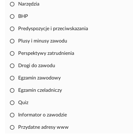
Narzędzia
o
p
BHP
i
o
Predyspozycje i przeciwskazania
w
Plusy i minusy zawodu
a
ć
Perspektywy zatrudnienia
i
e
Drogi do zawodu
d
Egzamin zawodowy
y
t
Egzamin czeladniczy
o
w
Quiz
a
Informator o zawodzie
ć
m
Przydatne adresy www
a