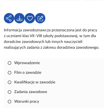
a
e
k
l
u
U
P
Z
c
d
o
a
z
Informacja zawodoznawcza przeznaczona jest do pracy
o
b
l
o
z uczniami klas VII–VIII szkoły podstawowej, w tym dla
s
i
o
w
doradców zawodowych lub innych nauczycieli
t
e
g
e
realizujących zadania z zakresu doradztwa zawodowego.
ę
r
u
p
z
j
n
s
Wprowadzenie
i
i
j
ę
Film o zawodzie
,
Kwalifikacje w zawodzie
a
b
Zadania zawodowe
y
s
Warunki pracy
k