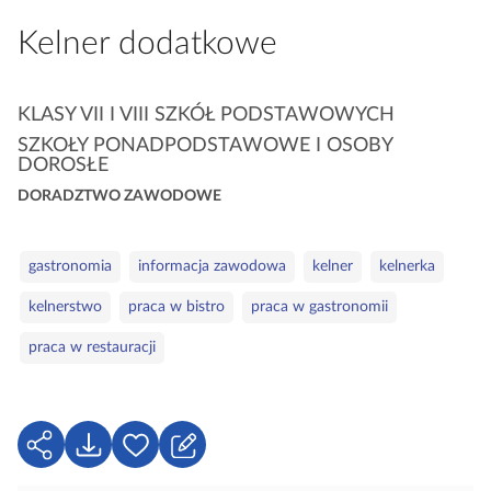
a
Kelner dodatkowe
c
z
y
K
KLASY VII I VIII SZKÓŁ PODSTAWOWYCH
t
a
SZKOŁY PONADPODSTAWOWE I OSOBY
n
t
DOROSŁE
i
e
DORADZTWO ZAWODOWE
k
g
ó
o
w
S
gastronomia
informacja zawodowa
kelner
kelnerka
r
ł
i
kelnerstwo
praca w bistro
praca w gastronomii
o
e
w
praca w restauracji
a
k
l
u
U
P
Z
c
d
o
a