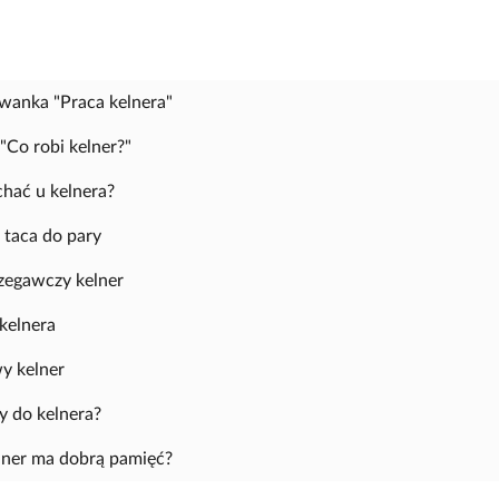
wanka "Praca kelnera"
"Co robi kelner?"
chać u kelnera?
 taca do pary
zegawczy kelner
 kelnera
y kelner
y do kelnera?
lner ma dobrą pamięć?