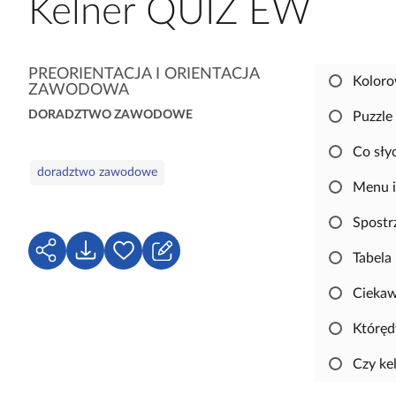
Kelner QUIZ EW
a
c
z
K
PREORIENTACJA I ORIENTACJA
y
Koloro
ZAWODOWA
a
t
t
DORADZTWO ZAWODOWE
Puzzle 
n
e
i
Co sły
g
k
S
doradztwo zawodowe
o
ó
ł
Menu i
r
w
o
i
Spostr
w
e
a
U
P
Z
Tabela
k
d
o
a
l
Ciekaw
o
b
l
u
s
i
o
Któręd
c
t
e
g
z
ę
r
u
Czy ke
o
p
z
j