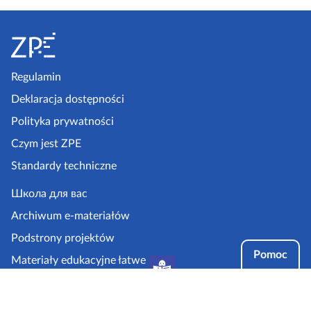
m
S
a
t
t
o
e
p
Regulamin
r
k
i
Deklaracja dostępności
a
a
Polityka prywatności
ł
z
Czym jest ZPE
p
Standardy techniczne
e
.
Школа для вас
g
Archiwum e-materiałów
o
Podstrony projektów
v
Pomoc
Materiały edukacyjne łatwe
.
do czytania i zrozumienia
p
Tryby dostępności