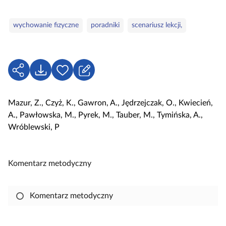
t
r
e
i
S
g
wychowanie fizyczne
poradniki
scenariusz lekcji,
e
ł
o
o
r
w
i
a
U
P
Z
e
k
d
o
a
l
o
b
l
Mazur, Z., Czyż, K., Gawron, A., Jędrzejczak, O., Kwiecień,
u
s
i
o
A., Pawłowska, M., Pyrek, M., Tauber, M., Tymińska, A.,
c
t
e
g
Wróblewski, P
z
ę
r
u
o
p
z
j
w
n
s
Komentarz metodyczny
e
i
i
j
ę
,
Komentarz metodyczny
a
b