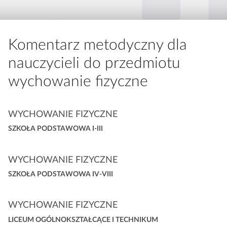
a
c
z
Komentarz metodyczny dla
y
t
nauczycieli do przedmiotu
n
wychowanie fizyczne
i
k
ó
K
WYCHOWANIE FIZYCZNE
w
a
SZKOŁA PODSTAWOWA I-III
t
e
K
WYCHOWANIE FIZYCZNE
g
a
o
SZKOŁA PODSTAWOWA IV-VIII
t
r
e
i
K
WYCHOWANIE FIZYCZNE
g
e
a
o
LICEUM OGÓLNOKSZTAŁCĄCE I TECHNIKUM