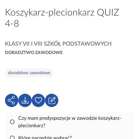
a
Koszykarz‑plecionkarz QUIZ
c
z
4‑8
y
t
K
n
KLASY VII I VIII SZKÓŁ PODSTAWOWYCH
a
i
DORADZTWO ZAWODOWE
t
k
e
ó
S
g
w
doradztwo zawodowe
ł
o
o
r
w
i
a
U
P
Z
e
k
d
o
a
l
o
b
l
Czy mam predyspozycje w zawodzie koszykarz-
u
s
i
o
plecionkarz?
c
t
e
g
z
Które narzędzie wybrać?