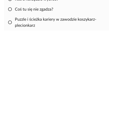
ę
r
u
o
p
z
j
Coś tu się nie zgadza?
w
n
s
e
i
i
Puzzle i ścieżka kariery w zawodzie koszykarz-
j
ę
plecionkarz
,
a
b
y
s
k
o
p
i
o
w
a
ć
i