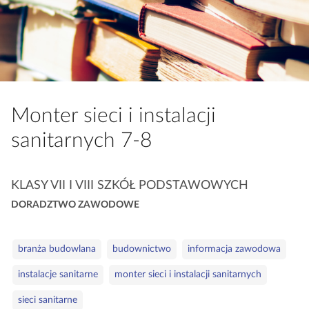
a
c
z
y
t
n
Monter sieci i instalacji
i
k
sanitarnych 7‑8
ó
w
K
KLASY VII I VIII SZKÓŁ PODSTAWOWYCH
a
DORADZTWO ZAWODOWE
t
e
S
g
branża budowlana
budownictwo
informacja zawodowa
ł
o
instalacje sanitarne
monter sieci i instalacji sanitarnych
o
r
w
i
sieci sanitarne