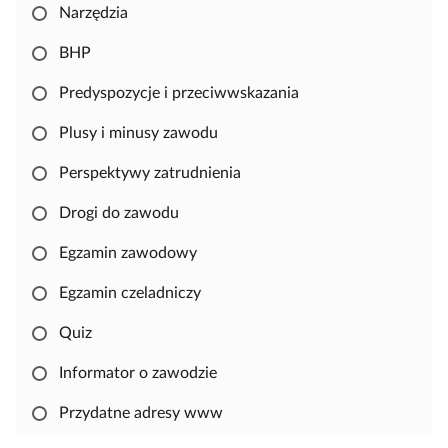
Narzędzia
o
p
BHP
i
o
Predyspozycje i przeciwwskazania
w
Plusy i minusy zawodu
a
ć
Perspektywy zatrudnienia
i
e
Drogi do zawodu
d
Egzamin zawodowy
y
t
Egzamin czeladniczy
o
w
Quiz
a
Informator o zawodzie
ć
m
Przydatne adresy www
a