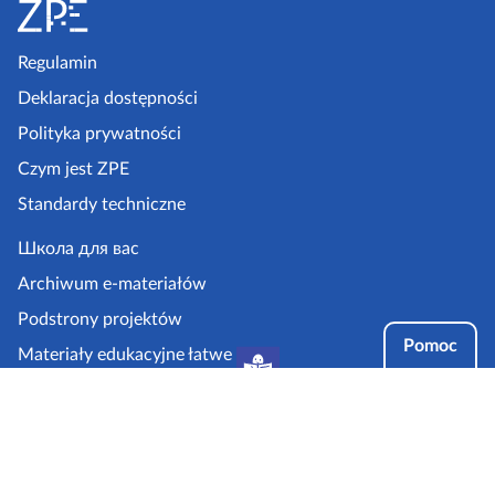
t
o
p
Regulamin
k
Deklaracja dostępności
a
Polityka prywatności
z
Czym jest ZPE
p
Standardy techniczne
e
.
Школа для вас
g
Archiwum e-materiałów
o
Podstrony projektów
v
Pomoc
Materiały edukacyjne łatwe
.
do czytania i zrozumienia
p
Tryby dostępności
l
Partnerzy: