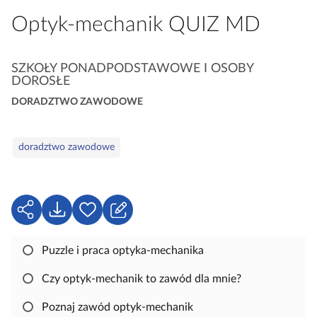
a
Optyk‑mechanik QUIZ MD
c
z
y
K
SZKOŁY PONADPODSTAWOWE I OSOBY
DOROSŁE
t
a
n
t
DORADZTWO ZAWODOWE
i
e
k
g
S
doradztwo zawodowe
ó
o
ł
w
r
o
i
w
e
a
U
P
Z
k
d
o
a
l
o
b
l
Puzzle i praca optyka-mechanika
u
s
i
o
c
Czy optyk-mechanik to zawód dla mnie?
t
e
g
z
ę
r
u
Poznaj zawód optyk-mechanik
o