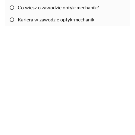
p
z
j
w
n
s
Co wiesz o zawodzie optyk-mechanik?
e
i
i
Kariera w zawodzie optyk-mechanik
j
ę
,
a
b
y
s
k
o
p
i
o
w
a
ć
i
e