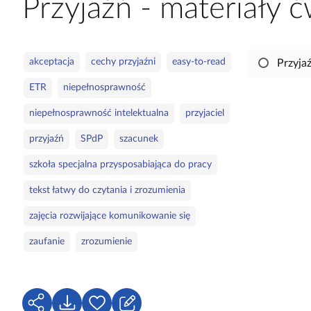
Przyjaźń - materiały 
a
c
z
S
akceptacja
cechy przyjaźni
easy-to-read
Przyja
y
ł
t
ETR
niepełnosprawność
o
n
w
i
niepełnosprawność intelektualna
przyjaciel
a
k
przyjaźń
SPdP
szacunek
k
ó
l
w
szkoła specjalna przysposabiająca do pracy
u
c
tekst łatwy do czytania i zrozumienia
z
zajęcia rozwijające komunikowanie się
o
w
zaufanie
zrozumienie
e
U
P
Z