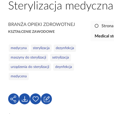
Sterylizacja medyczna 
a
c
z
y
K
BRANŻA OPIEKI ZDROWOTNEJ
Strona
t
a
KSZTAŁCENIE ZAWODOWE
n
t
Medical st
i
e
S
k
g
medycyna
sterylizacja
dezynfekcja
ł
ó
o
maszyny do sterylizacji
setrylizacja
o
w
r
w
i
urządzenia do sterylizacji
deynfekcja
a
e
medycena
k
l
u
c
U
P
Z
z
d
o
a
o
o
b
l
w