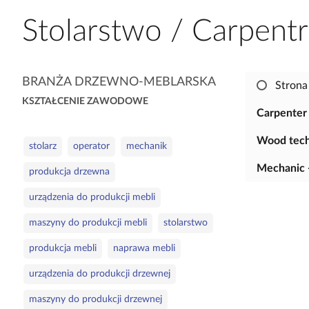
a
Stolarstwo / Carpent
c
z
y
K
t
BRANŻA DRZEWNO-MEBLARSKA
Strona
a
n
KSZTAŁCENIE ZAWODOWE
t
i
Carpenter
e
k
Wood tech
S
g
ó
stolarz
operator
mechanik
ł
o
w
Mechanic -
produkcja drzewna
o
r
w
i
urządzenia do produkcji mebli
a
e
maszyny do produkcji mebli
stolarstwo
k
l
produkcja mebli
naprawa mebli
u
c
urządzenia do produkcji drzewnej
z
maszyny do produkcji drzewnej
o