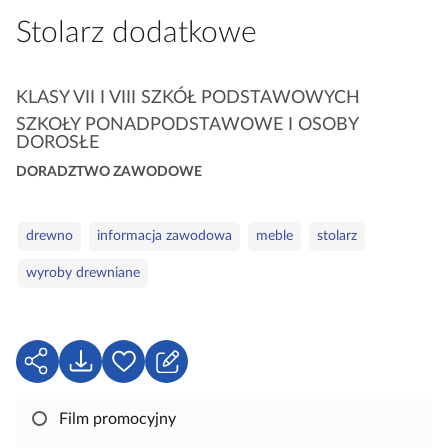
a
Stolarz dodatkowe
c
z
y
K
KLASY VII I VIII SZKÓŁ PODSTAWOWYCH
t
a
SZKOŁY PONADPODSTAWOWE I OSOBY
n
t
DOROSŁE
i
e
DORADZTWO ZAWODOWE
k
g
ó
o
S
w
drewno
informacja zawodowa
meble
stolarz
r
ł
i
wyroby drewniane
o
e
w
a
k
U
P
Z
l
d
o
a
u
o
b
l
Film promocyjny
c
s
i
o
z