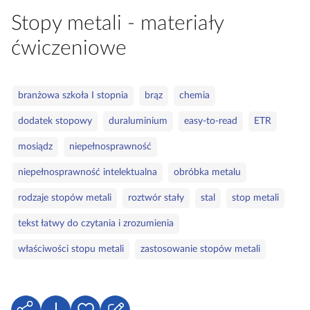
a
Stopy metali - materiały
c
ćwiczeniowe
z
y
t
S
branżowa szkoła I stopnia
brąz
chemia
n
ł
i
dodatek stopowy
duraluminium
easy-to-read
ETR
o
k
w
ó
mosiądz
niepełnosprawność
a
w
niepełnosprawność intelektualna
obróbka metalu
k
l
rodzaje stopów metali
roztwór stały
stal
stop metali
u
c
tekst łatwy do czytania i zrozumienia
z
właściwości stopu metali
zastosowanie stopów metali
o
w
e