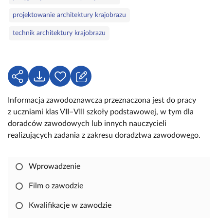
a
e
projektowanie architektury krajobrazu
k
l
technik architektury krajobrazu
u
c
z
o
U
P
Z
w
d
o
a
e
Informacja zawodoznawcza przeznaczona jest do pracy
o
b
l
z uczniami klas VII–VIII szkoły podstawowej, w tym dla
s
i
o
doradców zawodowych lub innych nauczycieli
t
e
g
realizujących zadania z zakresu doradztwa zawodowego.
ę
r
u
p
z
j
n
s
Wprowadzenie
i
i
j
ę
Film o zawodzie
,
Kwalifikacje w zawodzie
a