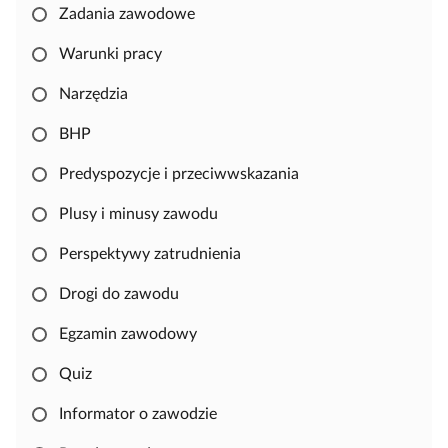
b
Zadania zawodowe
y
s
Warunki pracy
k
Narzędzia
o
p
BHP
i
o
Predyspozycje i przeciwwskazania
w
Plusy i minusy zawodu
a
ć
Perspektywy zatrudnienia
i
e
Drogi do zawodu
d
Egzamin zawodowy
y
t
Quiz
o
w
Informator o zawodzie
a