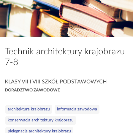
a
c
z
y
t
n
i
Technik architektury krajobrazu
k
7‑8
ó
w
K
KLASY VII I VIII SZKÓŁ PODSTAWOWYCH
a
DORADZTWO ZAWODOWE
t
e
S
g
architektura krajobrazu
informacja zawodowa
ł
o
konserwacja architektury krajobrazu
o
r
w
i
pielęgnacja architektury krajobrazu