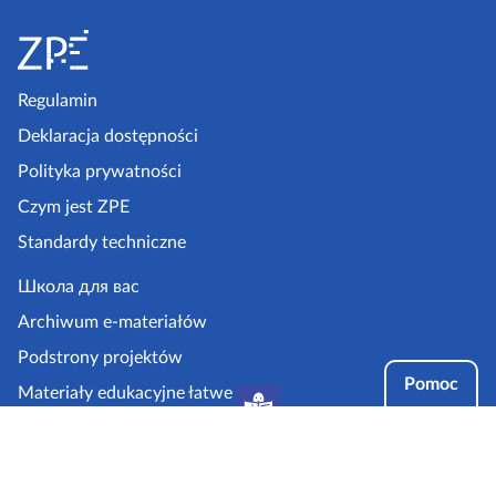
S
t
o
p
Regulamin
k
Deklaracja dostępności
a
Polityka prywatności
z
Czym jest ZPE
p
Standardy techniczne
e
.
Школа для вас
g
Archiwum e-materiałów
o
Podstrony projektów
v
Pomoc
Materiały edukacyjne łatwe
.
do czytania i zrozumienia
p
Tryby dostępności
l