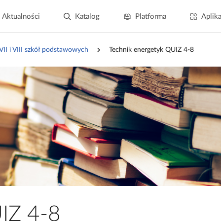
Aktualności
Katalog
Platforma
Aplika
 VII i VIII szkół podstawowych
Technik energetyk QUIZ 4‑8
IZ 4‑8