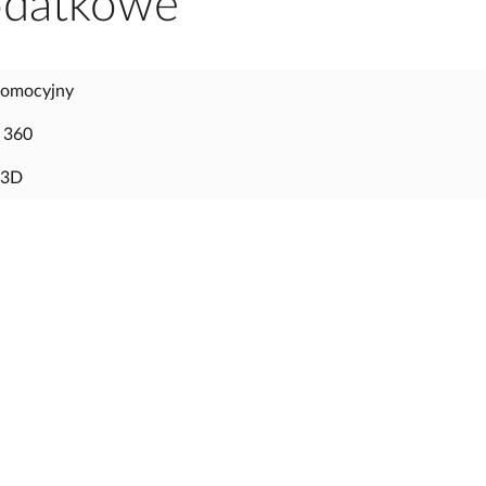
dodatkowe
romocyjny
 360
 3D