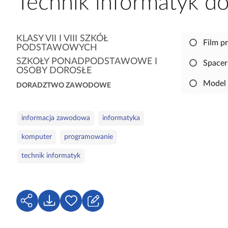
Technik informatyk 
a
c
z
K
KLASY VII I VIII SZKÓŁ
Film p
y
PODSTAWOWYCH
a
t
SZKOŁY PONADPODSTAWOWE I
t
Spacer
OSOBY DOROSŁE
n
e
i
Model
DORADZTWO ZAWODOWE
g
k
o
ó
r
S
informacja zawodowa
informatyka
w
i
ł
e
komputer
programowanie
o
w
technik informatyk
a
k
l
u
U
P
Z
c
d
o
a
z