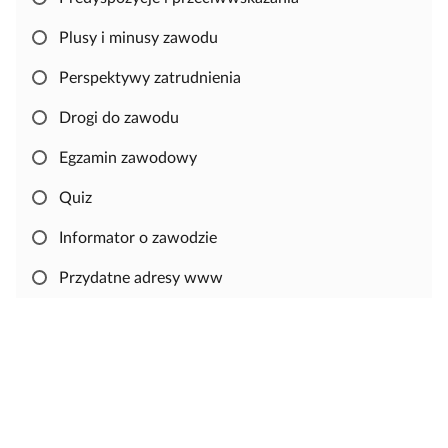
w
Plusy i minusy zawodu
a
ć
Perspektywy zatrudnienia
i
e
Drogi do zawodu
d
Egzamin zawodowy
y
t
Quiz
o
w
Informator o zawodzie
a
Przydatne adresy www
ć
m
a
t
e
r
i