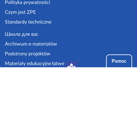
a
Polityka prywatności
z
Czym jest ZPE
p
Standardy techniczne
e
.
Школа для вас
g
Archiwum e-materiałów
o
Podstrony projektów
v
Pomoc
Materiały edukacyjne łatwe
.
do czytania i zrozumienia
p
Tryby dostępności
l
Partnerzy: