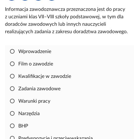
d
o
a
u
Informacja zawodoznawcza przeznaczona jest do pracy
o
b
l
c
z uczniami klas VII–VIII szkoły podstawowej, w tym dla
s
i
o
z
doradców zawodowych lub innych nauczycieli
t
e
g
o
realizujących zadania z zakresu doradztwa zawodowego.
ę
r
u
w
p
z
j
e
n
s
Wprowadzenie
i
i
j
ę
Film o zawodzie
,
Kwalifikacje w zawodzie
a
b
Zadania zawodowe
y
s
Warunki pracy
k
Narzędzia
o
p
BHP
i
o
Predyspozycje i przeciwwskazania