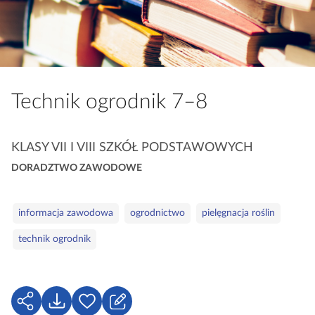
a
c
z
y
t
Technik ogrodnik 7–8
n
i
k
K
KLASY VII I VIII SZKÓŁ PODSTAWOWYCH
ó
a
w
DORADZTWO ZAWODOWE
t
e
S
g
informacja zawodowa
ogrodnictwo
pielęgnacja roślin
ł
o
technik ogrodnik
o
r
w
i
a
e
k
U
P
Z
l