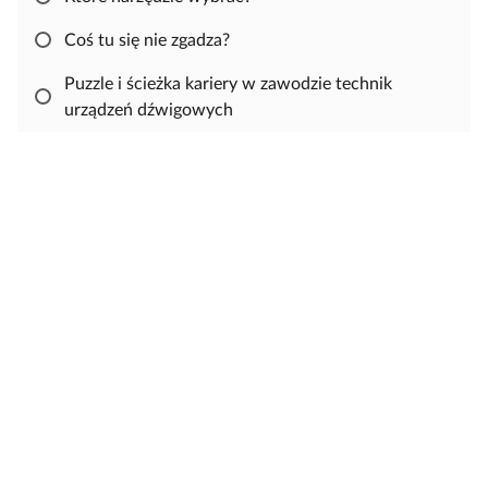
ę
r
u
o
p
z
j
Coś tu się nie zgadza?
w
n
s
e
i
i
Puzzle i ścieżka kariery w zawodzie technik
j
ę
urządzeń dźwigowych
,
a
b
y
s
k
o
p
i
o
w
a
ć
i