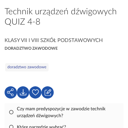
a
Technik urządzeń dźwigowych
c
z
QUIZ 4‑8
y
t
K
n
KLASY VII I VIII SZKÓŁ PODSTAWOWYCH
a
i
DORADZTWO ZAWODOWE
t
k
e
ó
S
g
w
doradztwo zawodowe
ł
o
o
r
w
i
a
U
P
Z
e
k
d
o
a
l
o
b
l
Czy mam predyspozycje w zawodzie technik
u
s
i
o
urządzeń dźwigowych?
c
t
e
g
z
Które narzędzie wybrać?