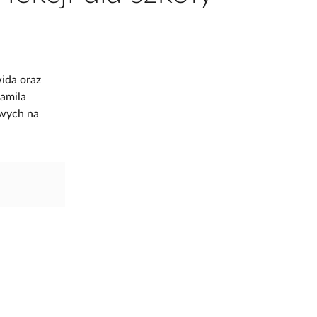
ida oraz
Kamila
owych na