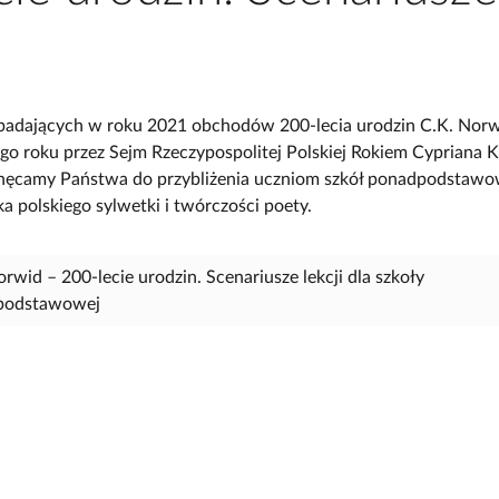
ypadających w roku 2021 obchodów 200‑lecia urodzin C.K. Norw
ego roku przez Sejm Rzeczypospolitej Polskiej Rokiem Cypriana 
hęcamy Państwa do przybliżenia uczniom szkół ponadpodstaw
ka polskiego sylwetki i twórczości poety.
rwid – 200‑lecie urodzin. Scenariusze lekcji dla szkoły
podstawowej