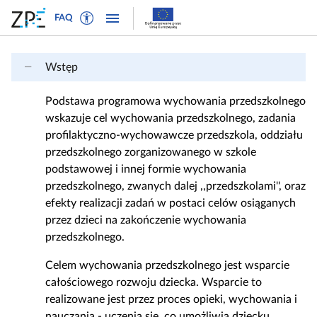
W
P
P
P
FAQ
ł
r
r
o
ą
z
z
k
c
e
e
a
Wstęp
z
j
j
ż
t
d
d
n
Podstawa programowa wychowania przedszkolnego
r
ź
ź
a
wskazuje cel wychowania przedszkolnego, zadania
y
d
d
w
profilaktyczno-wychowawcze przedszkola, oddziału
b
o
o
i
przedszkolnego zorganizowanego w szkole
t
n
t
g
podstawowej i innej formie wychowania
e
a
r
a
przedszkolnego, zwanych dalej ,,przedszkolami'', oraz
k
w
e
c
efekty realizacji zadań w postaci celów osiąganych
s
i
ś
j
przez dzieci na zakończenie wychowania
t
g
c
ę
przedszkolnego.
o
a
i
w
c
Celem wychowania przedszkolnego jest wsparcie
y
j
całościowego rozwoju dziecka. Wsparcie to
d
i
realizowane jest przez proces opieki, wychowania i
l
nauczania - uczenia się, co umożliwia dziecku