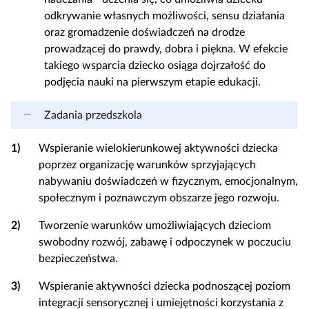
a
odkrywanie własnych możliwości, sensu działania
c
oraz gromadzenie doświadczeń na drodze
z
prowadzącej do prawdy, dobra i piękna. W efekcie
y
takiego wsparcia dziecko osiąga dojrzałość do
t
podjęcia nauki na pierwszym etapie edukacji.
n
i
Zadania przedszkola
k
ó
1)
Wspieranie wielokierunkowej aktywności dziecka
w
poprzez organizację warunków sprzyjających
nabywaniu doświadczeń w fizycznym, emocjonalnym,
społecznym i poznawczym obszarze jego rozwoju.
2)
Tworzenie warunków umożliwiających dzieciom
swobodny rozwój, zabawę i odpoczynek w poczuciu
bezpieczeństwa.
3)
Wspieranie aktywności dziecka podnoszącej poziom
integracji sensorycznej i umiejętności korzystania z