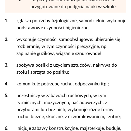
przygotowane do podjęcia nauki w szkole:
1.
zgłasza potrzeby fizjologiczne, samodzielnie wykonuje
podstawowe czynności higieniczne;
2.
wykonuje czynności samoobsługowe: ubieranie się i
rozbieranie, w tym czynności precyzyjne, np.
zapinanie guzików, wiązanie sznurowadeł;
3.
spożywa posiłki z użyciem sztućców, nakrywa do
stołu i sprząta po posiłku;
4.
komunikuje potrzebę ruchu, odpoczynku itp.;
5.
uczestniczy w zabawach ruchowych, w tym
rytmicznych, muzycznych, naśladowczych, z
przyborami lub bez nich; wykonuje różne formy
ruchu: bieżne, skoczne, z czworakowaniem, rzutne;
6.
inicjuje zabawy konstrukcyjne, majsterkuje, buduje,