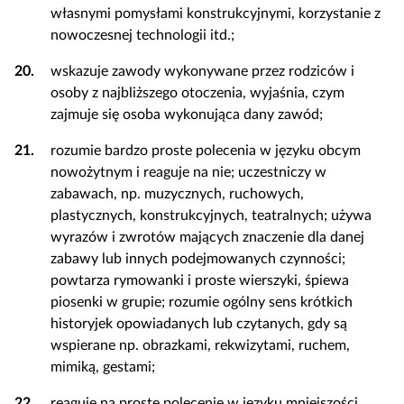
własnymi pomysłami konstrukcyjnymi, korzystanie z
nowoczesnej technologii itd.;
20.
wskazuje zawody wykonywane przez rodziców i
osoby z najbliższego otoczenia, wyjaśnia, czym
zajmuje się osoba wykonująca dany zawód;
21.
rozumie bardzo proste polecenia w języku obcym
nowożytnym i reaguje na nie; uczestniczy w
zabawach, np. muzycznych, ruchowych,
plastycznych, konstrukcyjnych, teatralnych; używa
wyrazów i zwrotów mających znaczenie dla danej
zabawy lub innych podejmowanych czynności;
powtarza rymowanki i proste wierszyki, śpiewa
piosenki w grupie; rozumie ogólny sens krótkich
historyjek opowiadanych lub czytanych, gdy są
wspierane np. obrazkami, rekwizytami, ruchem,
mimiką, gestami;
22.
reaguje na proste polecenie w języku mniejszości