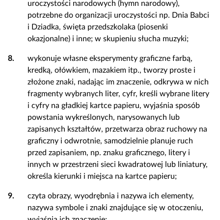
uroczystości narodowych (hymn narodowy),
potrzebne do organizacji uroczystości np. Dnia Babci
i Dziadka, święta przedszkolaka (piosenki
okazjonalne) i inne; w skupieniu słucha muzyki;
8.
wykonuje własne eksperymenty graficzne farbą,
kredką, ołówkiem, mazakiem itp., tworzy proste i
złożone znaki, nadając im znaczenie, odkrywa w nich
fragmenty wybranych liter, cyfr, kreśli wybrane litery
i cyfry na gładkiej kartce papieru, wyjaśnia sposób
powstania wykreślonych, narysowanych lub
zapisanych kształtów, przetwarza obraz ruchowy na
graficzny i odwrotnie, samodzielnie planuje ruch
przed zapisaniem, np. znaku graficznego, litery i
innych w przestrzeni sieci kwadratowej lub liniatury,
określa kierunki i miejsca na kartce papieru;
9.
czyta obrazy, wyodrębnia i nazywa ich elementy,
nazywa symbole i znaki znajdujące się w otoczeniu,
wyjaśnia ich znaczenie;