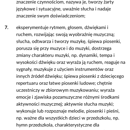
znaczenie czynnościom, nazywa je, tworzy żarty
językowe i sytuacyjne, uważnie słucha i nadaje
znaczenie swym doświadczeniom;
7.
eksperymentuje rytmem, głosem, dźwiękami i
ruchem, rozwijając swoją wyobraźnię muzyczną;
słucha, odtwarza i tworzy muzykę, śpiewa piosenki,
porusza się przy muzyce i do muzyki, dostrzega
zmiany charakteru muzyki, np. dynamiki, tempa i
wysokości dźwięku oraz wyraża ją ruchem, reaguje na
sygnały, muzykuje z użyciem instrumentów oraz
innych źródeł dźwięku; śpiewa piosenki z dziecięcego
repertuaru oraz łatwe piosenki ludowe; chętnie
uczestniczy w zbiorowym muzykowaniu; wyraża
emocje i zjawiska pozamuzyczne różnymi środkami
aktywności muzycznej; aktywnie słucha muzyki;
wykonuje lub rozpoznaje melodie, piosenki i pieśni,
np. ważne dla wszystkich dzieci w przedszkolu, np.
hymn przedszkola, charakterystyczne dla