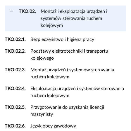
a
TKO.02.
Montaż i eksploatacja urządzeń i
c
systemów sterowania ruchem
z
kolejowym
y
t
TKO.02.1.
Bezpieczeństwo i higiena pracy
n
i
TKO.02.2.
Podstawy elektrotechniki i transportu
k
kolejowego
ó
w
TKO.02.3.
Montaż urządzeń i systemów sterowania
ruchem kolejowym
TKO.02.4.
Eksploatacja urządzeń i systemów sterowania
ruchem kolejowym
TKO.02.5.
Przygotowanie do uzyskania licencji
maszynisty
TKO.02.6.
Język obcy zawodowy