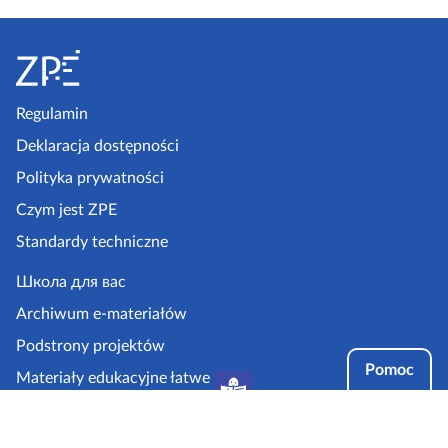
S
t
o
p
Regulamin
k
Deklaracja dostępności
a
Polityka prywatności
z
Czym jest ZPE
p
Standardy techniczne
e
.
Школа для вас
g
Archiwum e-materiałów
o
Podstrony projektów
v
Pomoc
Materiały edukacyjne łatwe
.
do czytania i zrozumienia
p
Tryby dostępności