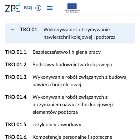
W
P
P
P
FAQ
ł
r
r
o
ą
z
z
k
c
e
e
a
TKO.01.
Wykonywanie i utrzymywanie
z
j
j
ż
nawierzchni kolejowej i podtorza
t
d
d
n
r
ź
ź
a
TKO.01.1.
Bezpieczeństwo i higiena pracy
y
d
d
w
b
o
o
TKO.01.2.
Podstawy budownictwa kolejowego
i
t
n
t
g
TKO.01.3.
Wykonywanie robót związanych z budową
e
a
r
a
nawierzchni kolejowej
k
w
e
c
s
i
ś
j
TKO.01.4.
Wykonywanie robót związanych z
t
g
c
ę
utrzymaniem nawierzchni kolejowej i
o
a
i
elementów podtorza
w
c
y
j
TKO.01.5.
Język obcy zawodowy
d
i
TKO.01.6.
Kompetencje personalne i społeczne
l