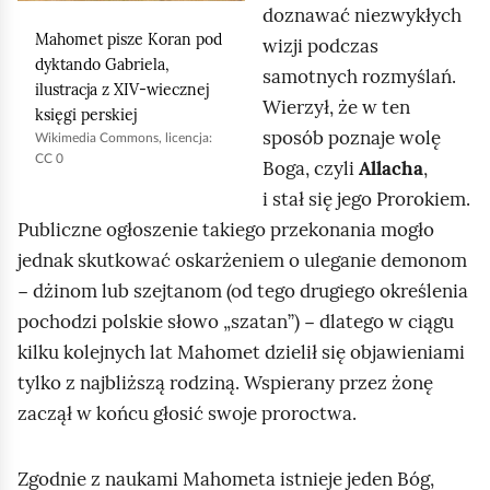
doznawać niezwykłych
j
Mahomet pisze Koran pod
wizji podczas
,
dyktando Gabriela,
samotnych rozmyślań.
a
ilustracja z XIV-wiecznej
Wierzył, że w ten
księgi perskiej
b
sposób poznaje wolę
Wikimedia Commons, licencja:
y
CC 0
Boga, czyli
Allacha
,
u
i stał się jego Prorokiem.
r
Publiczne ogłoszenie takiego przekonania mogło
u
jednak skutkować oskarżeniem o uleganie demonom
c
− dżinom lub szejtanom (od tego drugiego określenia
h
pochodzi polskie słowo „szatan”) − dlatego w ciągu
o
kilku kolejnych lat Mahomet dzielił się objawieniami
m
tylko z najbliższą rodziną. Wspierany przez żonę
i
zaczął w końcu głosić swoje proroctwa.
ć
p
Zgodnie z naukami Mahometa istnieje jeden Bóg,
o