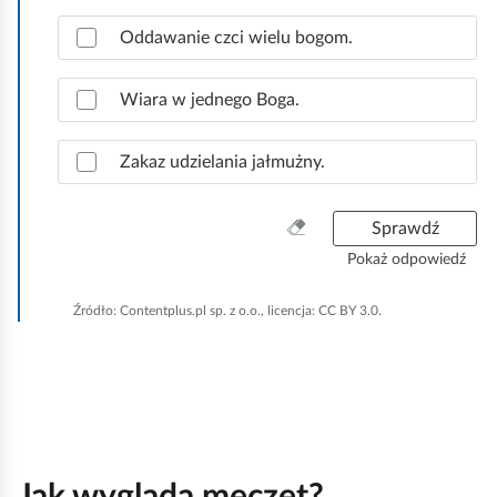
a
w
Oddawanie czci wielu bogom.
i
d
Wiara w jednego Boga.
ł
o
w
Zakaz udzielania jałmużny.
e
o
W
Sprawdź
d
y
p
Pokaż odpowiedź
c
o
z
w
Źródło:
Contentplus.pl sp. z o.o., licencja: CC BY 3.0.
y
i
ś
e
ć
d
w
z
s
i
z
.
y
Jak wygląda meczet?
s