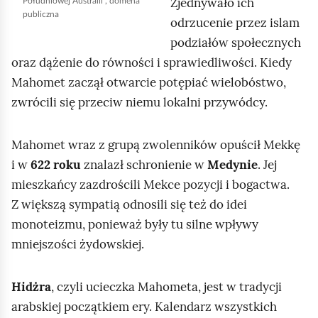
Zjednywało ich
Południowej Australii , domena
u
publiczna
odrzucenie przez islam
c
podziałów społecznych
h
oraz dążenie do równości i sprawiedliwości. Kiedy
o
Mahomet zaczął otwarcie potępiać wielobóstwo,
m
zwrócili się przeciw niemu lokalni przywódcy.
i
ć
Mahomet wraz z grupą zwolenników opuścił Mekkę
p
i w
622 roku
znalazł schronienie w
Medynie
. Jej
o
mieszkańcy zazdrościli Mekce pozycji i bogactwa.
d
Z większą sympatią odnosili się też do idei
g
monoteizmu, ponieważ były tu silne wpływy
l
mniejszości żydowskiej.
ą
d
Hidżra
, czyli ucieczka Mahometa, jest w tradycji
arabskiej początkiem ery. Kalendarz wszystkich