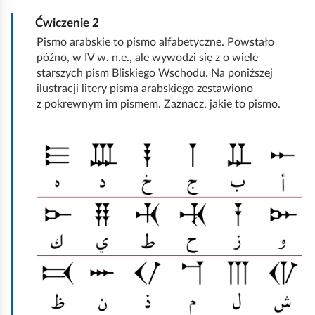
Ćwiczenie
2
Pismo arabskie to pismo alfabetyczne. Powstało
późno, w IV w. n.e., ale wywodzi się z o wiele
starszych pism Bliskiego Wschodu. Na poniższej
ilustracji litery pisma arabskiego zestawiono
z pokrewnym im pismem. Zaznacz, jakie to pismo.
Z
a
z
n
a
c
z
p
r
a
w