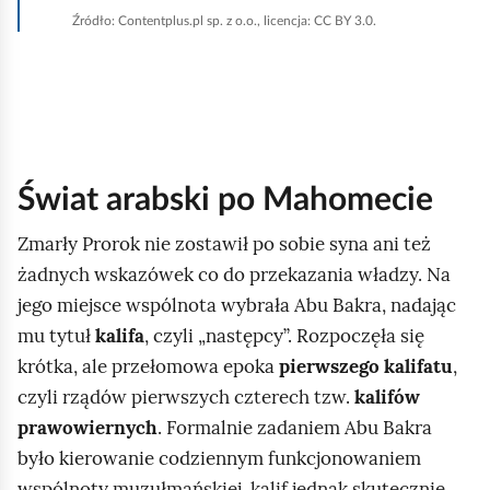
z
Źródło:
Contentplus.pl sp. z o.o., licencja: CC BY 3.0.
y
ś
ć
w
s
z
y
Świat arabski po Mahomecie
s
t
Zmarły Prorok nie zostawił po sobie syna ani też
k
żadnych wskazówek co do przekazania władzy. Na
o
jego miejsce wspólnota wybrała Abu Bakra, nadając
mu tytuł
kalifa
, czyli „następcy”. Rozpoczęła się
krótka, ale przełomowa epoka
pierwszego kalifatu
,
czyli rządów pierwszych czterech tzw.
kalifów
prawowiernych
. Formalnie zadaniem Abu Bakra
było kierowanie codziennym funkcjonowaniem
wspólnoty muzułmańskiej, kalif jednak skutecznie