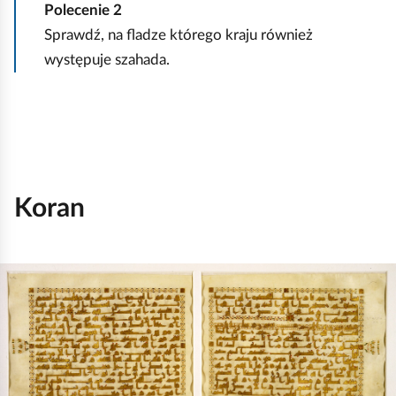
c
Polecenie
2
h
Sprawdź, na fladze którego kraju również
o
występuje szahada.
m
i
ć
p
o
d
Koran
g
l
K
ą
l
d
i
k
n