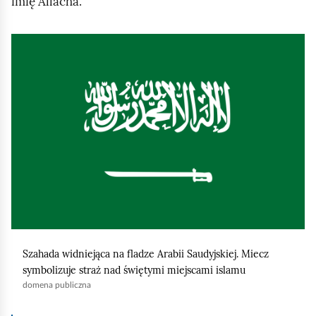
imię Allacha.
K
l
i
k
n
i
j
,
a
b
y
Szahada widniejąca na fladze Arabii Saudyjskiej. Miecz
u
symbolizuje straż nad świętymi miejscami islamu
r
domena publiczna
u