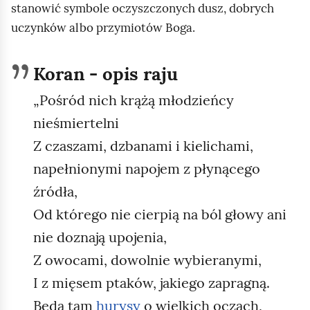
o
stanowić symbole oczyszczonych dusz, dobrych
d
uczynków albo przymiotów Boga.
g
l
Koran - opis raju
ą
„Pośród nich krążą młodzieńcy
d
nieśmiertelni
Z czaszami, dzbanami i kielichami,
napełnionymi napojem z płynącego
źródła,
Od którego nie cierpią na ból głowy ani
nie doznają upojenia,
Z owocami, dowolnie wybieranymi,
I z mięsem ptaków, jakiego zapragną.
Będą tam
hurysy
o wielkich oczach,