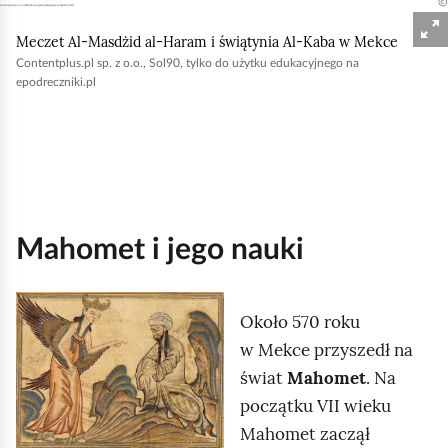
t
Meczet Al‑Masdżid al‑Haram i świątynia Al‑Kaba w Mekce
e
Contentplus.pl sp. z o.o., Sol90, tylko do użytku edukacyjnego na
r
epodreczniki.pl
a
k
t
y
w
n
Mahomet i jego nauki
e
K
Około 570 roku
l
w Mekce przyszedł na
i
świat
Mahomet
. Na
k
początku VII wieku
n
Mahomet zaczął
i