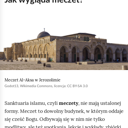
t
k
o
K
l
i
k
n
i
j
,
Meczet Al-Aksa w Jerozolimie
a
Godot13, Wikimedia Commons, licencja: CC BY-SA 3.0
b
y
Sanktuaria islamu, czyli
meczety
, nie mają ustalonej
u
formy. Meczet to dowolny budynek, w którym oddaje
r
się cześć Bogu. Odbywają się w nim nie tylko
u
modlitwy, ale też spotkania, lekcje i wykłady, zbiórki