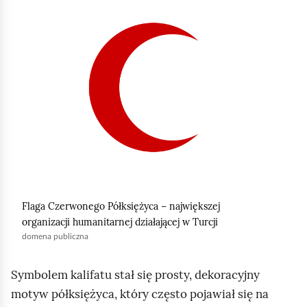
K
l
i
k
n
i
j
,
a
b
y
Flaga Czerwonego Półksiężyca − największej
u
organizacji humanitarnej działającej w Turcji
r
domena publiczna
u
c
Symbolem kalifatu stał się prosty, dekoracyjny
h
motyw półksiężyca, który często pojawiał się na