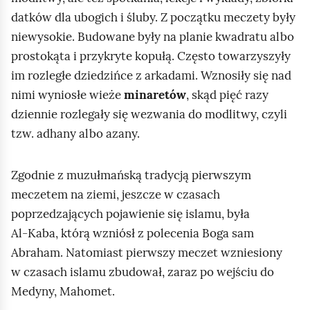
c
datków dla ubogich i śluby. Z początku meczety były
h
niewysokie. Budowane były na planie kwadratu albo
o
prostokąta i przykryte kopułą. Często towarzyszyły
m
im rozległe dziedzińce z arkadami. Wznosiły się nad
i
nimi wyniosłe wieże
minaretów
, skąd pięć razy
ć
dziennie rozlegały się wezwania do modlitwy, czyli
p
tzw. adhany albo azany.
o
d
Zgodnie z muzułmańską tradycją pierwszym
g
meczetem na ziemi, jeszcze w czasach
l
poprzedzających pojawienie się islamu, była
ą
Al‑Kaba, którą wzniósł z polecenia Boga sam
d
Abraham. Natomiast pierwszy meczet wzniesiony
w czasach islamu zbudował, zaraz po wejściu do
Medyny, Mahomet.