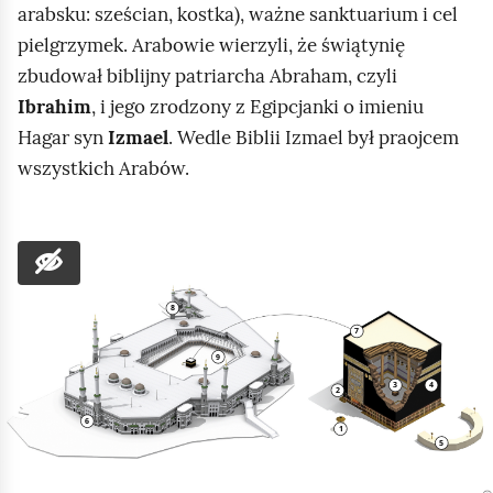
arabsku: sześcian, kostka), ważne sanktuarium i cel
pielgrzymek. Arabowie wierzyli, że świątynię
zbudował biblijny patriarcha Abraham, czyli
Ibrahim
, i jego zrodzony z Egipcjanki o imieniu
Hagar syn
Izmael
. Wedle Biblii Izmael był praojcem
wszystkich Arabów.
z
a
d
a
n
i
e
i
n