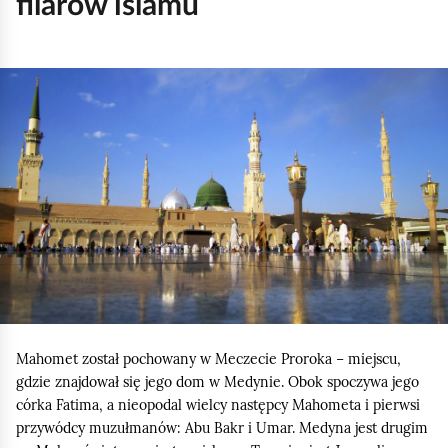
filarów islamu
K
l
i
k
n
i
j
,
a
b
Mahomet został pochowany w Meczecie Proroka − miejscu,
y
gdzie znajdował się jego dom w Medynie. Obok spoczywa jego
u
córka Fatima, a nieopodal wielcy następcy Mahometa i pierwsi
r
przywódcy muzułmanów: Abu Bakr i Umar. Medyna jest drugim
u