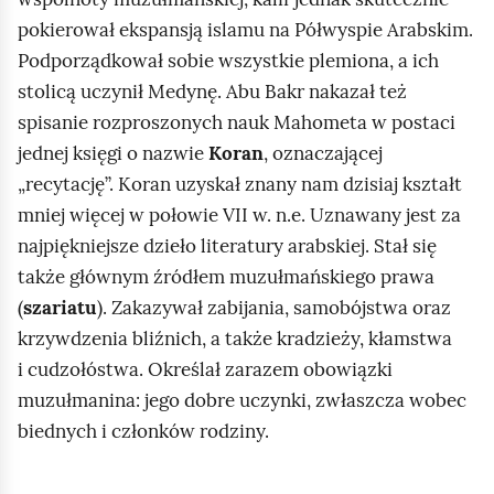
pokierował ekspansją islamu na Półwyspie Arabskim.
Podporządkował sobie wszystkie plemiona, a ich
stolicą uczynił Medynę. Abu Bakr nakazał też
spisanie rozproszonych nauk Mahometa w postaci
jednej księgi o nazwie
Koran
, oznaczającej
„recytację”. Koran uzyskał znany nam dzisiaj kształt
mniej więcej w połowie VII w. n.e. Uznawany jest za
najpiękniejsze dzieło literatury arabskiej. Stał się
także głównym źródłem muzułmańskiego prawa
(
szariatu
). Zakazywał zabijania, samobójstwa oraz
krzywdzenia bliźnich, a także kradzieży, kłamstwa
i cudzołóstwa. Określał zarazem obowiązki
muzułmanina: jego dobre uczynki, zwłaszcza wobec
biednych i członków rodziny.