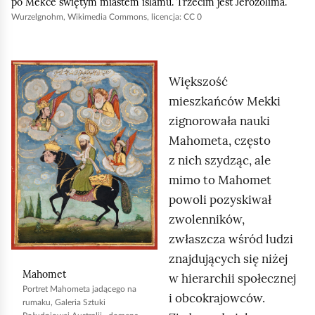
po Mekce świętym miastem islamu. Trzecim jest Jerozolima.
c
Wurzelgnohm, Wikimedia Commons, licencja: CC 0
h
o
K
m
Większość
l
i
mieszkańców Mekki
i
ć
zignorowała nauki
k
p
Mahometa, często
n
o
z nich szydząc, ale
i
d
mimo to Mahomet
j
g
powoli pozyskiwał
,
l
zwolenników,
a
ą
zwłaszcza wśród ludzi
b
d
znajdujących się niżej
y
Mahomet
w hierarchii społecznej
u
Portret Mahometa jadącego na
i obcokrajowców.
rumaku, Galeria Sztuki
r