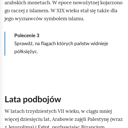
o
arabskich monetach. W epoce nowożytnej kojarzono
m
go raczej z islamem. W XIX wieku stał się także dla
i
jego wyznawców symbolem islamu.
ć
p
Polecenie
3
o
Sprawdź, na flagach których państw widnieje
d
półksiężyc.
g
l
ą
d
Lata podbojów
W latach trzydziestych VII wieku, w ciągu mniej
więcej dziesięciu lat, Arabowie zajęli Palestynę (wraz
z Jerozolimą) i Egipt, pozbawiając Bizancjum