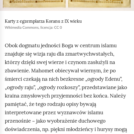
i
j
,
Karty z egzemplarza Koranu z IX wieku
a
Wikimedia Commons, licencja: CC 0
b
y
Obok dogmatu jedności Boga w centrum islamu
u
znajduje się wizja raju dla zmartwychwstałych,
r
którzy dzięki swej wierze i czynom zasłużyli na
u
zbawienie. Mahomet obiecywał wiernym, że po
c
śmierci czekają na nich bezkresne „ogrody Edenu”,
h
„ogrody raju”, „ogrody rozkoszy”, przedstawiane jako
o
kraina zmysłowych przyjemności bez końca. Należy
m
pamiętać, że tego rodzaju opisy bywają
i
interpretowane przez wyznawców islamu
ć
przenośnie − jako wyobrażenie duchowego
p
doświadczenia, np. piękni młodzieńcy i hurysy mogą