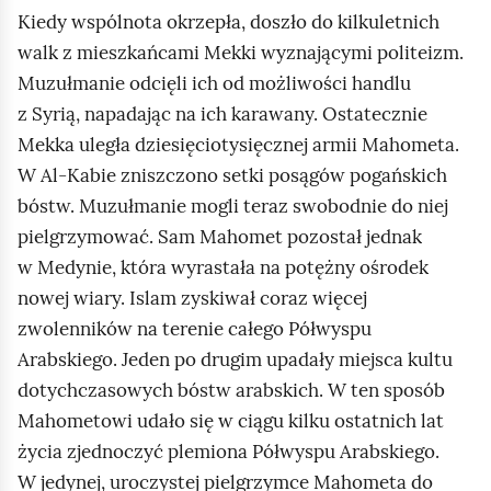
Kiedy wspólnota okrzepła, doszło do kilkuletnich
walk z mieszkańcami Mekki wyznającymi politeizm.
Muzułmanie odcięli ich od możliwości handlu
z Syrią, napadając na ich karawany. Ostatecznie
Mekka uległa dziesięciotysięcznej armii Mahometa.
W Al‑Kabie zniszczono setki posągów pogańskich
bóstw. Muzułmanie mogli teraz swobodnie do niej
pielgrzymować. Sam Mahomet pozostał jednak
w Medynie, która wyrastała na potężny ośrodek
nowej wiary. Islam zyskiwał coraz więcej
zwolenników na terenie całego Półwyspu
Arabskiego. Jeden po drugim upadały miejsca kultu
dotychczasowych bóstw arabskich. W ten sposób
Mahometowi udało się w ciągu kilku ostatnich lat
życia zjednoczyć plemiona Półwyspu Arabskiego.
W jedynej, uroczystej pielgrzymce Mahometa do