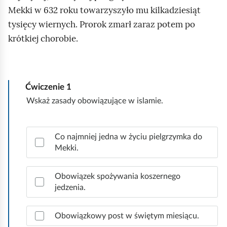
Mekki w 632 roku towarzyszyło mu kilkadziesiąt
tysięcy wiernych. Prorok zmarł zaraz potem po
krótkiej chorobie.
Ćwiczenie
1
Wskaż zasady obowiązujące w islamie.
Z
Co najmniej jedna w życiu pielgrzymka do
a
Mekki.
z
n
a
Obowiązek spożywania koszernego
c
jedzenia.
z
p
Obowiązkowy post w świętym miesiącu.
r