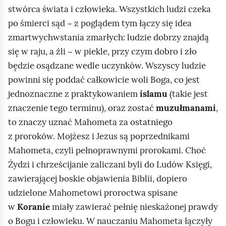
stwórca świata i człowieka. Wszystkich ludzi czeka
d
po śmierci sąd − z poglądem tym łączy się idea
g
zmartwychwstania zmarłych: ludzie dobrzy znajdą
l
się w raju, a źli − w piekle, przy czym dobro i zło
ą
będzie osądzane wedle uczynków. Wszyscy ludzie
d
powinni się poddać całkowicie woli Boga, co jest
jednoznaczne z praktykowaniem
islamu
(takie jest
znaczenie tego terminu), oraz zostać
muzułmanami
,
to znaczy uznać Mahometa za ostatniego
z proroków. Mojżesz i Jezus są poprzednikami
Mahometa, czyli pełnoprawnymi prorokami. Choć
Żydzi i chrześcijanie zaliczani byli do Ludów Księgi,
zawierającej boskie objawienia Biblii, dopiero
udzielone Mahometowi proroctwa spisane
w
Koranie
miały zawierać pełnię nieskażonej prawdy
o Bogu i człowieku. W nauczaniu Mahometa łączyły