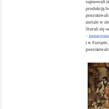
zajmowali s
produkcją b
poszukiwal
metale w zł
Starali się 
–
panaceum
i w Europie
poszukiwali
K
l
i
k
n
i
j