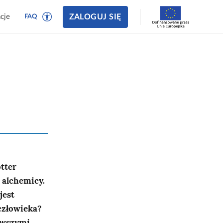
ZALOGUJ SIĘ
cje
FAQ
otter
ę alchemicy.
jest
człowieka?
owszymi