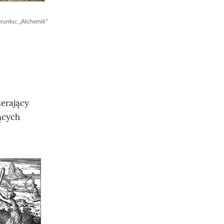
erunku; „Alchemik”
erający
ących