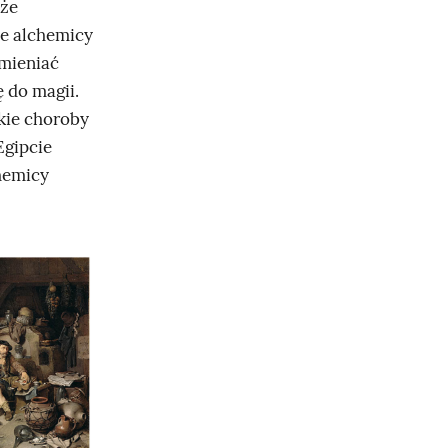
kże
e alchemicy
amieniać
 do magii.
tkie choroby
Egipcie
chemicy