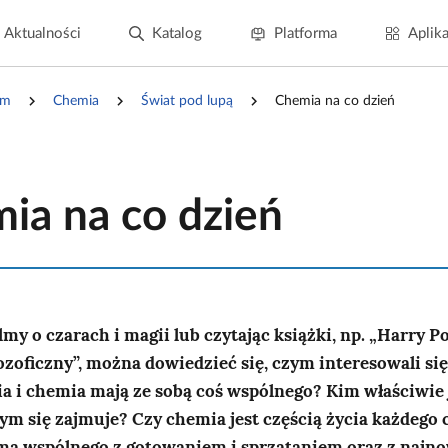
Aktualności
Katalog
Platforma
Aplika
um
Chemia
Świat pod lupą
Chemia na co dzień
ia na co dzień
lmy o czarach i magii lub czytając książki, np. „Harry P
lozoficzny”, można dowiedzieć się, czym interesowali si
a i chemia mają ze sobą coś wspólnego? Kim właściwie 
m się zajmuje? Czy chemia jest częścią życia każdego 
ma wspólnego z gotowaniem i sprzątaniem oraz z najn