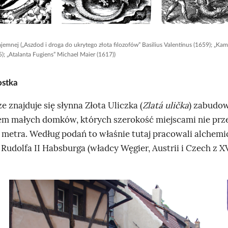
emnej („Aszdod i droga do ukrytego złota filozofów” Basilius Valentinus (1659); „Kami
); „Atalanta Fugiens” Michael Maier (1617))
stka
e znajduje się słynna Złota Uliczka (
Zlatá ulička
) zabudo
em małych domków, których szerokość miejscami nie prz
 metra.
Według podań to właśnie tutaj pracowali alchemic
 Rudolfa II Habsburga (władcy Węgier, Austrii i Czech z X