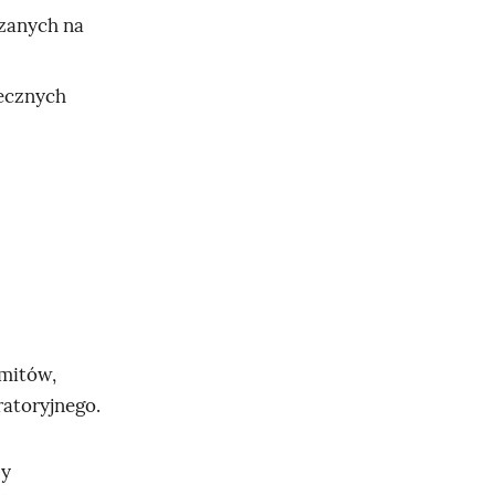
zanych na
iecznych
 mitów,
ratoryjnego.
zy