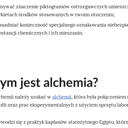
isywać znaczenie piktogramów ostrzegawczych umieszc
ykietach środków stosowanych w twoim otoczeniu;
asadniać konieczność specjalnego oznakowania niebezp
bstancji chemicznych i ich mieszanin.
zym jest alchemia?
hemii należy szukać w
alchemii
, która była połączeniem
lozofii oraz prac eksperymentalnych z użyciem sprzętu labo
wodzi się z praktyk kapłanów starożytnego Egiptu, któr