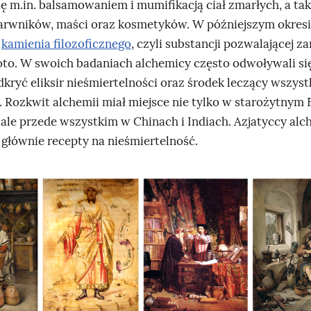
ię m.in. balsamowaniem i mumifikacją ciał zmarłych, a ta
arwników, maści oraz kosmetyków. W późniejszym okresi
i
kamienia filozoficznego
, czyli substancji pozwalającej z
oto. W swoich badaniach alchemicy często odwoływali się
odkryć eliksir nieśmiertelności oraz środek leczący wszys
. Rozkwit alchemii miał miejsce nie tylko w starożytnym 
, ale przede wszystkim w Chinach i Indiach. Azjatyccy al
 głównie recepty na nieśmiertelność.