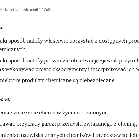
t. dżozef rajt) „Alchemik“, 1768 r.
sz
jaki sposób należy właściwie korzystać z dostępnych pr
emicznych;
jaki sposób należy prowadzić obserwację zjawisk przyro
az wykonywać proste eksperymenty i interpretować ich w
 niektóre produkty chemiczne są niebezpieczne.
z się
eniać znaczenie chemii w życiu codziennym;
dawać przykłady gałęzi przemysłu związanego z chemią;
mieniać nazwiska znanych chemików i przedstawiać ich o