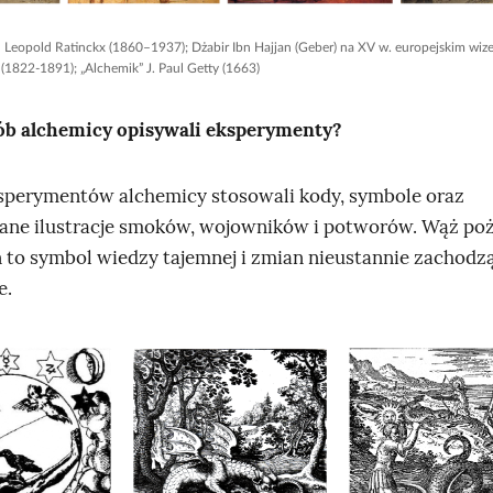
 Leopold Ratinckx (1860–1937); Dżabir Ibn Hajjan (Geber) na XV w. europejskim wiz
 (1822-1891); „Alchemik” J. Paul Getty (1663)
ób alchemicy opisywali eksperymenty?
sperymentów alchemicy stosowali kody, symbole oraz
ne ilustracje smoków, wojowników i potworów. Wąż poż
 to symbol wiedzy tajemnej i zmian nieustannie zachodz
e.