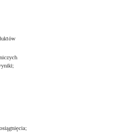
oduktów
dniczych
yniki;
siągnięcia;