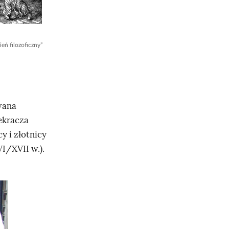
eń filozoficzny”
wana
ekracza
y i złotnicy
VI/XVII w.).