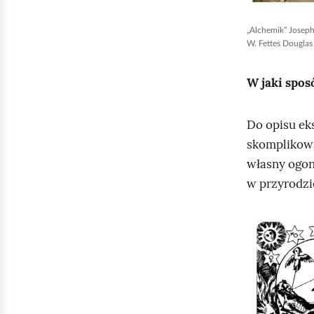
,
a
„Alchemik” Joseph
W. Fettes Douglas
b
y
W jaki spos
u
r
Do opisu ek
u
skomplikowa
c
własny ogon
h
w przyrodzi
o
m
i
K
ć
l
p
i
o
k
d
n