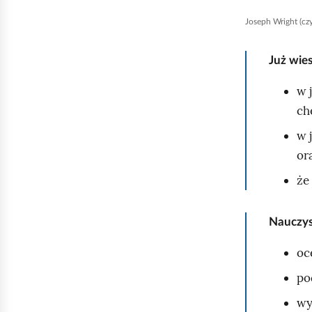
Joseph Wright (czy
Już wie
w 
ch
w 
or
że
Nauczys
oc
po
wy