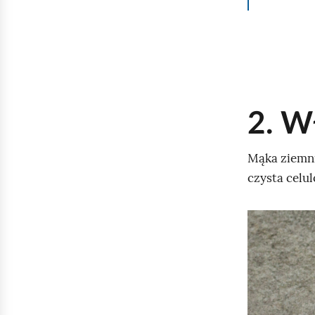
2. W
Mąka ziemni
czysta celul
K
l
i
k
n