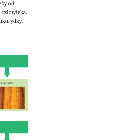
leży od
 człowieka.
ukurydzy.