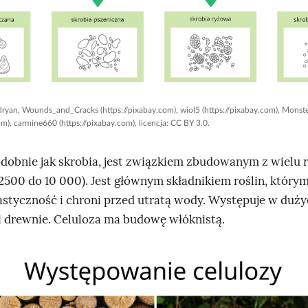
dryan, Wounds_and_Cracks (https://pixabay.com), wiol5 (https://pixabay.com), Monst
om), carmine660 (https://pixabay.com), licencja: CC BY 3.0.
odobnie jak skrobia, jest związkiem zbudowanym z wielu 
 2500 do 10 000). Jest głównym składnikiem roślin, który
lastyczność i chroni przed utratą wody. Występuje w duży
i drewnie. Celuloza ma budowę włóknistą.