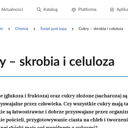
Aktualności
Katalog
Platforma
Aplika
um
Chemia
Świat pod lupą
Cukry – skrobia i celuloza
 – skrobia i celuloza
e (glukoza i fruktoza) oraz cukry złożone (sacharoza) są
zyswajalne przez człowieka. Czy wszystkie cukry mają t
ie są łatwostrawne i dobrze przyswajane przez organi
e pościeli, przygotowywanie ciasta na chleb i tworzeni
nej skórki mają coś wspólnego z cukrami?