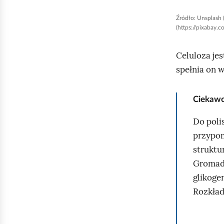
ć
Źródło:
Unsplash 
p
(https://pixabay.c
o
d
Celuloza je
g
spełnia on 
l
ą
Ciekawo
d
Do poli
przypom
struktu
Gromadz
glikogen
Rozkład