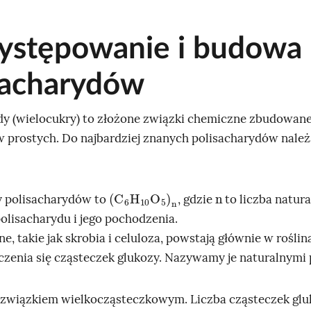
ystępowanie i budowa
sacharydów
dy (wielocukry) to złożone związki chemiczne zbudowane
w prostych. Do najbardziej znanych polisacharydów nale
(
n
C
6
H
10
O
5
)
n
 polisacharydów to
, gdzie
to liczba natur
olisacharydu i jego pochodzenia.
e, takie jak skrobia i celuloza, powstają głównie w roślin
czenia się cząsteczek glukozy. Nazywamy je naturalnymi
t związkiem wielkocząsteczkowym. Liczba cząsteczek glu