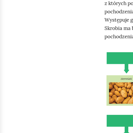
z których po
pochodzenia
Występuje g
Skrobia ma b
pochodzeni
K
l
i
k
n
i
j
,
a
b