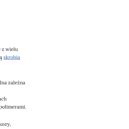
 z wielu
żą
skrobia
alna zależna
ach
 polimerami.
kozy,