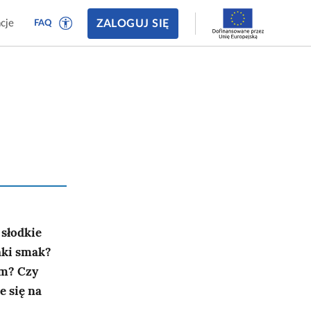
ZALOGUJ SIĘ
cje
FAQ
 słodkie
aki smak?
zm? Czy
e się na