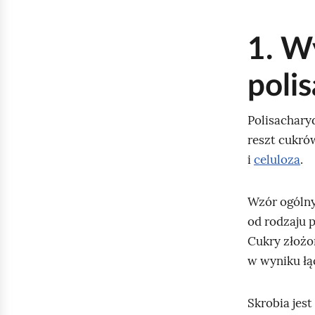
1. W
poli
Polisachary
reszt cukró
i
celuloza
.
Wzór ogólny
od rodzaju p
Cukry złożon
w wyniku łą
Skrobia jes