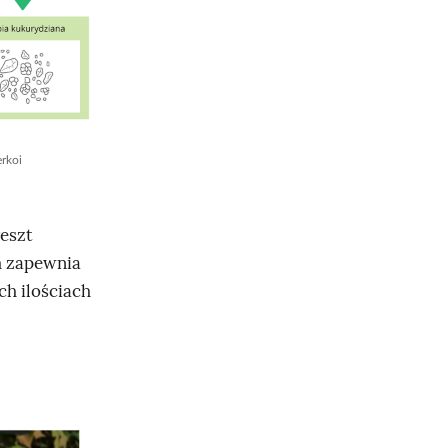
erkoi
reszt
m zapewnia
ch ilościach