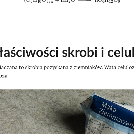
łaściwości skrobi i celu
aczana to skrobia pozyskana z ziemniaków. Wata celulo
oza.