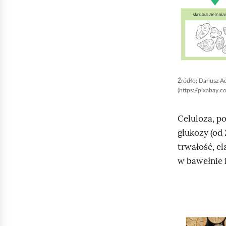
y
u
r
u
c
h
Źródło:
Dariusz A
o
(https://pixabay.c
m
Celuloza, p
i
glukozy (od
ć
trwałość, e
p
w bawełnie 
o
d
g
K
l
l
ą
i