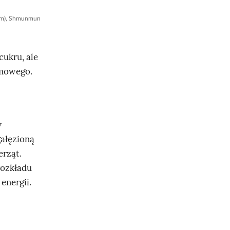
.com), Shmunmun
cukru, ale
rmowego.
y
gałęzioną
erząt.
rozkładu
energii.
6