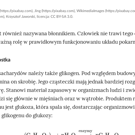
(https://pixabay.com), Jing (https://pixabay.com), WikimediaImages (https://pixabay
om), Krzysztof Jaworski, licencja: CC BY-SA 3.0.
st również nazywana błonnikiem. Człowiek nie trawi tego 
ważną rolę w prawidłowym funkcjonowaniu układu poka
stka
sacharydów należy także glikogen.
Pod względem budow
ina on skrobię. Jego cząsteczki mają jednak bardziej roz
rę. Stanowi materiał zapasowy w organizmach ludzi i zwi
i się głównie w mięśniach oraz w wątrobie. Produktem 
u jest glukoza, która spala się, dostarczając organizmowi 
 glikogenu do glukozy:
(
C
6
H
10
O
5
)
n
+ n
H
2
O
→
enzymy
n
C
6
H
12
O