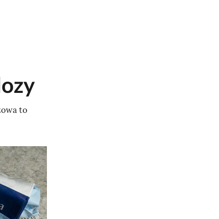
lozy
zowa to