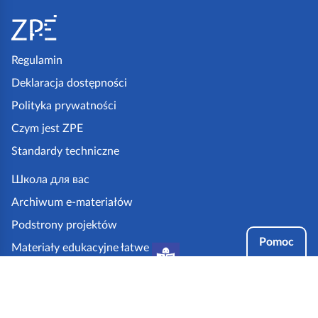
S
t
o
p
Regulamin
k
Deklaracja dostępności
a
Polityka prywatności
z
Czym jest ZPE
p
Standardy techniczne
e
.
Школа для вас
g
Archiwum e-materiałów
o
Podstrony projektów
v
Pomoc
Materiały edukacyjne łatwe
.
do czytania i zrozumienia
p
Tryby dostępności
l