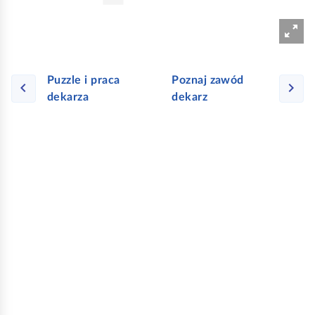
e
a
ś
c
c
z
y
i
Puzzle i praca
Poznaj zawód
t
dekarza
dekarz
n
i
k
ó
w