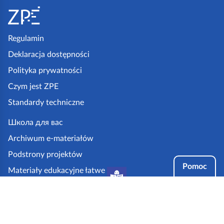
t
o
p
Regulamin
k
Deklaracja dostępności
a
Polityka prywatności
z
Czym jest ZPE
p
Standardy techniczne
e
.
Школа для вас
g
Archiwum e-materiałów
o
Podstrony projektów
v
Pomoc
Materiały edukacyjne łatwe
.
do czytania i zrozumienia
p
Tryby dostępności
l