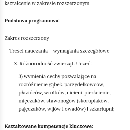
e
kształcenie w zakresie rozszerzonym
a
ś
c
c
z
Podstawa programowa:
y
i
t
Zakres rozszerzony
n
i
Treści nauczania – wymagania szczegółowe
k
ó
X. Różnorodność zwierząt. Uczeń:
w
3) wymienia cechy pozwalające na
rozróżnienie gąbek, parzydełkowców,
płazińców, wrotków, nicieni, pierścienic,
mięczaków, stawonogów (skorupiaków,
pajęczaków, wijów i owadów) i szkarłupni;
Kształtowane kompetencje kluczowe: