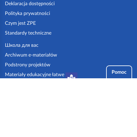
k
Deklaracja dostępności
a
Polityka prywatności
z
Czym jest ZPE
p
Standardy techniczne
e
.
Школа для вас
g
Archiwum e-materiałów
o
Podstrony projektów
v
Pomoc
Materiały edukacyjne łatwe
.
do czytania i zrozumienia
p
Tryby dostępności
l
Partnerzy: