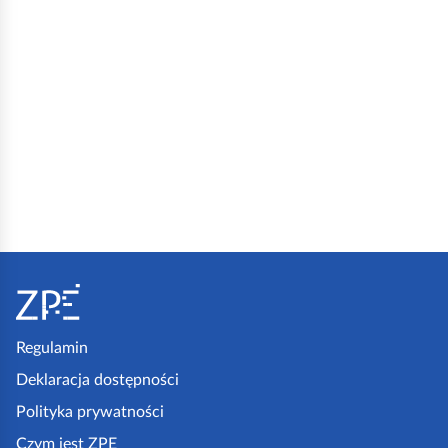
S
t
o
p
Regulamin
k
Deklaracja dostępności
a
Polityka prywatności
z
Czym jest ZPE