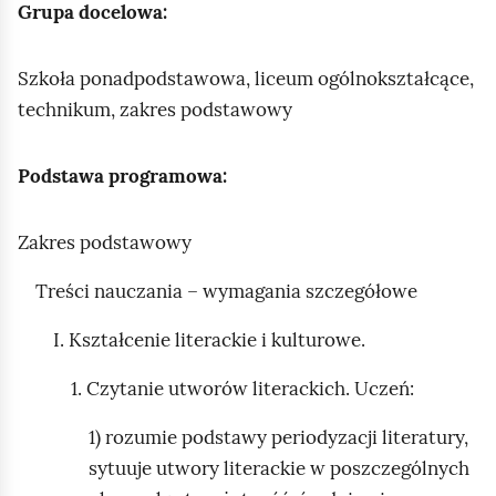
e
Grupa docelowa:
a
ś
c
c
z
Szkoła ponadpodstawowa, liceum ogólnokształcące,
y
i
technikum, zakres podstawowy
t
n
Podstawa programowa:
i
k
ó
Zakres podstawowy
w
Treści nauczania – wymagania szczegółowe
I. Kształcenie literackie i kulturowe.
1. Czytanie utworów literackich. Uczeń:
1) rozumie podstawy periodyzacji literatury,
sytuuje utwory literackie w poszczególnych