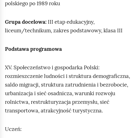
e
polskiego po 1989 roku
a
ś
c
c
z
Grupa docelowa:
III etap edukacyjny,
y
i
liceum/technikum, zakres podstawowy, klasa III
t
n
Podstawa programowa
i
k
ó
XV. Społeczeństwo i gospodarka Polski:
w
rozmieszczenie ludności i struktura demograficzna,
saldo migracji, struktura zatrudnienia i bezrobocie,
urbanizacja i sieć osadnicza, warunki rozwoju
rolnictwa, restrukturyzacja przemysłu, sieć
transportowa, atrakcyjność turystyczna.
Uczeń: