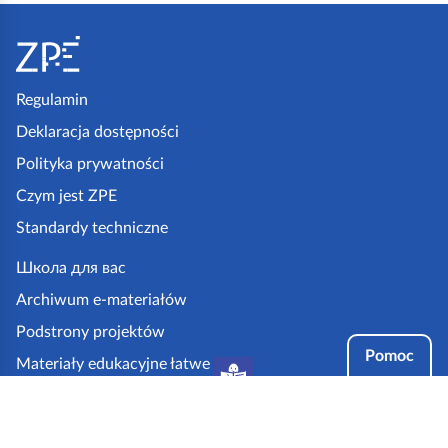
S
t
o
p
Regulamin
k
Deklaracja dostępności
a
Polityka prywatności
z
Czym jest ZPE
p
Standardy techniczne
e
.
Школа для вас
g
Archiwum e-materiałów
o
Podstrony projektów
v
Pomoc
Materiały edukacyjne łatwe
.
do czytania i zrozumienia
p
Tryby dostępności
l