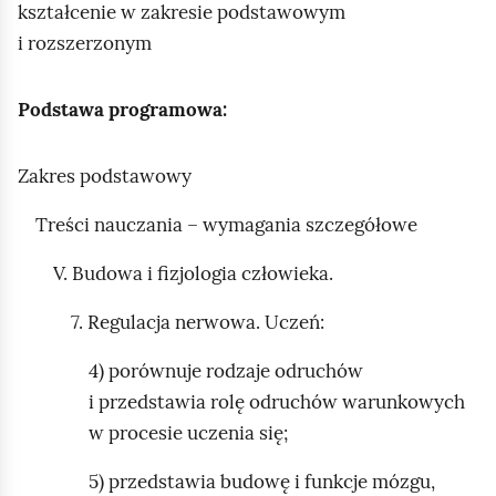
e
kształcenie w zakresie podstawowym
a
ś
i rozszerzonym
c
c
z
y
i
Podstawa programowa:
t
n
Zakres podstawowy
i
k
Treści nauczania – wymagania szczegółowe
ó
w
V. Budowa i fizjologia człowieka.
7. Regulacja nerwowa. Uczeń:
4) porównuje rodzaje odruchów
i przedstawia rolę odruchów warunkowych
w procesie uczenia się;
5) przedstawia budowę i funkcje mózgu,