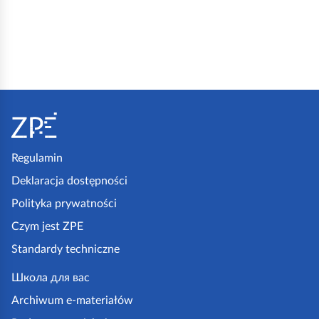
S
t
o
p
Regulamin
k
Deklaracja dostępności
a
Polityka prywatności
z
Czym jest ZPE
p
Standardy techniczne
e
.
Школа для вас
g
Archiwum e-materiałów