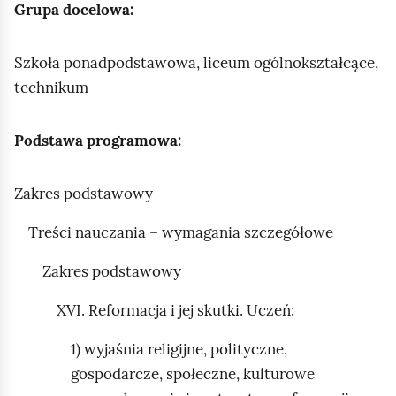
e
Grupa docelowa:
a
ś
c
c
z
Szkoła ponadpodstawowa, liceum ogólnokształcące,
y
i
technikum
t
n
Podstawa programowa:
i
k
ó
Zakres podstawowy
w
Treści nauczania – wymagania szczegółowe
Zakres podstawowy
XVI. Reformacja i jej skutki. Uczeń:
1) wyjaśnia religijne, polityczne,
gospodarcze, społeczne, kulturowe