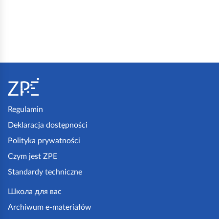
S
t
o
p
Regulamin
k
Deklaracja dostępności
a
Polityka prywatności
z
Czym jest ZPE
p
Standardy techniczne
e
.
Школа для вас
g
Archiwum e-materiałów