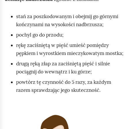
o
m
stań za poszkodowanym i obejmij go górnymi
i
kończynami na wysokości nadbrzusza;
ć
pochyl go do przodu;
p
rękę zaciśniętą w pięść umieść pomiędzy
o
pępkiem i wyrostkiem mieczykowatym mostka;
d
g
drugą ręką złap za zaciśniętą pięść i silnie
l
pociągnij do wewnątrz i ku górze;
ą
powtórz tę czynność do 5 razy, za każdym
d
razem sprawdzając jego skuteczność.
K
l
i