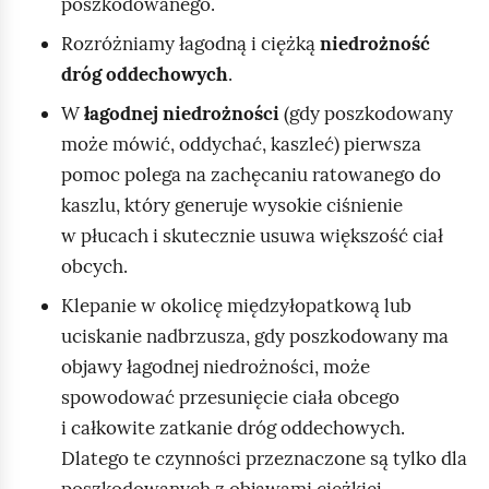
poszkodowanego.
g
d
Rozróżniamy łagodną i ciężką
niedrożność
y
dróg oddechowych
.
t
W
łagodnej
niedrożności
(gdy poszkodowany
o
może mówić, oddychać, kaszleć) pierwsza
n
pomoc polega na zachęcaniu ratowanego do
i
kaszlu, który generuje wysokie ciśnienie
e
w płucach i skutecznie usuwa większość ciał
p
obcych.
o
Klepanie w okolicę międzyłopatkową lub
m
uciskanie nadbrzusza, gdy poszkodowany ma
a
objawy łagodnej niedrożności, może
g
spowodować przesunięcie ciała obcego
a
i całkowite zatkanie dróg oddechowych.
–
Dlatego te czynności przeznaczone są tylko dla
s