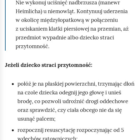
a
Nie wykonuj uciśnięć nadbrzusza (manewr
n
Heimlicha) u niemowląt. Kontynuuj uderzenia
o
w okolicę międzyłopatkową w połączeniu
w
z uciskaniem klatki piersiowej na przemian, aż
a
przedmiot wypadnie albo dziecko straci
ć
przytomność.
s
y
Jeżeli dziecko straci przytomność:
t
u
połóż je na płaskiej powierzchni, trzymając dłoń
a
na czole dziecka odegnij jego głowę i unieś
c
brodę, co pozwoli udrożnić drogi oddechowe
j
oraz sprawdzić, czy ciała obcego nie da się
ę
usunąć palcem;
:
rozpocznij resuscytację rozpoczynając od 5
p
wdechów ratowniczych;