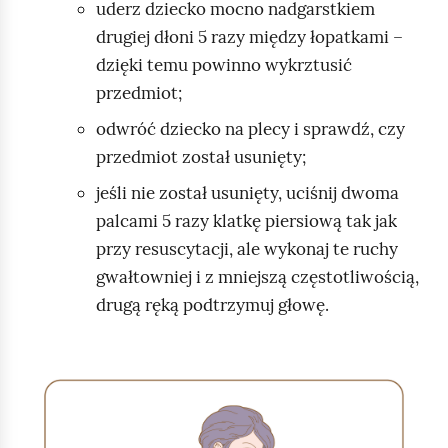
l
uderz dziecko mocno nadgarstkiem
e
drugiej dłoni 5 razy między łopatkami –
m
dzięki temu powinno wykrztusić
z
przedmiot;
odwróć dziecko na plecy i sprawdź, czy
o
przedmiot został usunięty;
d
jeśli nie został usunięty, uciśnij dwoma
d
palcami 5 razy klatkę piersiową tak jak
y
przy resuscytacji, ale wykonaj te ruchy
c
gwałtowniej i z mniejszą częstotliwością,
h
drugą ręką podtrzymuj głowę.
a
n
i
S
e
l
m
a