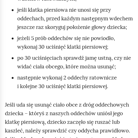
o
jeśli klatka piersiowa nie unosi się przy
m
oddechach, przed każdym następnym wdechem
a
jeszcze raz skoryguj położenie głowy dziecka;
g
a
jeżeli 5 prób oddechów się nie powiodło,
j
wykonaj 30 uciśnięć klatki piersiowej;
e
po 30 uciśnięciach sprawdź jamę ustną, czy nie
j
widać ciała obcego, które można usunąć;
w
następnie wykonaj 2 oddechy ratownicze
s
i kolejne 30 uciśnięć klatki piersiowej.
t
a
Jeśli uda się usunąć ciało obce z dróg oddechowych
ć
dziecka – któryś z naszych oddechów uniósł jego
,
klatkę piersiową, dziecko zaczęło się ruszać lub
o
kaszleć, należy sprawdzić czy oddycha prawidłowo.
k