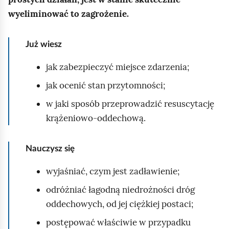
e
a
wyeliminować to zagrożenie.
ś
c
c
z
Już wiesz
y
i
t
jak zabezpieczyć miejsce zdarzenia;
n
i
jak ocenić stan przytomności;
k
w jaki sposób przeprowadzić resuscytację
ó
krążeniowo‑oddechową.
w
Nauczysz się
wyjaśniać, czym jest zadławienie;
odróżniać łagodną niedrożności dróg
oddechowych, od jej ciężkiej postaci;
postępować właściwie w przypadku