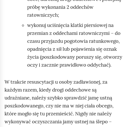
ą
próbę wykonania 2 oddechów
d
ratowniczych;
a
j
wykonuj uciśnięcia klatki piersiowej na
ą
przemian z oddechami ratowniczymi – do
c
czasu przyjazdu pogotowia ratunkowego,
t
opadnięcia z sił lub pojawienia się oznak
e
życia (poszkodowany poruszy się, otworzy
l
oczy i zacznie prawidłowo oddychać).
e
w
W trakcie resuscytacji u osoby zadławionej, za
i
każdym razem, kiedy drogi oddechowe są
z
udrażniane, należy szybko sprawdzić jamę ustną
j
poszkodowanego, czy nie ma w niej ciała obcego,
ę
które mogło się tu przemieścić. Nigdy nie należy
,
wykonywać oczyszczania jamy ustnej na ślepo –