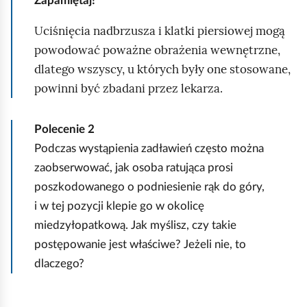
Zapamiętaj!
e
u
ś
c
Uciśnięcia nadbrzusza i klatki piersiowej mogą
n
h
powodować poważne obrażenia wewnętrzne,
i
o
dlatego wszyscy, u których były one stosowane,
e
m
powinni być zbadani przez lekarza.
.
i
N
ć
Polecenie
2
a
p
Podczas wystąpienia zadławień często można
g
o
zaobserwować, jak osoba ratująca prosi
l
d
poszkodowanego o podniesienie rąk do góry,
e
g
i w tej pozycji klepie go w okolicę
j
l
miedzyłopatkową. Jak myślisz, czy takie
e
ą
postępowanie jest właściwe? Jeżeli nie, to
d
d
dlaczego?
n
a