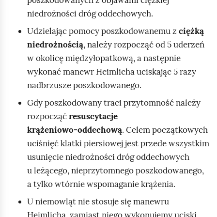
poszkodowanych z objawami ciężkiej
t
niedrożności dróg oddechowych.
o
s
Udzielając pomocy poszkodowanemu z
ciężką
u
niedrożnością
, należy rozpocząć od 5 uderzeń
j
w okolicę międzyłopatkową, a następnie
e
wykonać manewr Heimlicha uciskając 5 razy
m
nadbrzusze poszkodowanego.
a
Gdy poszkodowany traci przytomność należy
n
rozpocząć
resuscytacje
e
krążeniowo‑oddechową
. Celem początkowych
w
uciśnięć klatki piersiowej jest przede wszystkim
r
usunięcie niedrożności dróg oddechowych
H
u leżącego, nieprzytomnego poszkodowanego,
e
a tylko wtórnie wspomaganie krążenia.
i
U niemowląt nie stosuje się manewru
m
Heimlicha, zamiast niego wykonujemy uciski