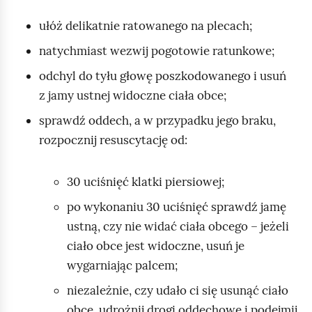
d
ę
n
z
o
ś
e
z
p
ułóż delikatnie ratowanego na plecach;
/
d
ć
ś
n
ą
Z
natychmiast wezwij pogotowie ratunkowe;
t
o
c
i
w
a
w
d
i
odchyl do tyłu głowę poszkodowanego i usuń
j
t
a
t
z jamy ustnej widoczne ciała obce;
p
r
r
w
o
sprawdź oddech, a w przypadku jego braku,
z
z
a
k
rozpocznij resuscytację od:
y
a
r
m
o
n
z
a
j
i
a
30 uciśnięć klatki piersiowej;
j
a
n
u
po wykonaniu 30 uciśnięć sprawdź jamę
i
i
ustną, czy nie widać ciała obcego – jeżeli
a
ciało obce jest widoczne, usuń je
o
wygarniając palcem;
g
niezależnie, czy udało ci się usunąć ciało
l
obce, udrożnij drogi oddechowe i podejmij