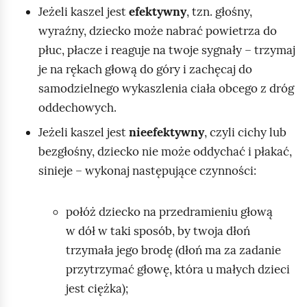
i
Jeżeli kaszel jest
efektywny
, tzn. głośny,
ć
wyraźny, dziecko może nabrać powietrza do
,
płuc, płacze i reaguje na twoje sygnały – trzymaj
m
je na rękach głową do góry i zachęcaj do
a
samodzielnego wykaszlenia ciała obcego z dróg
w
oddechowych.
y
Jeżeli kaszel jest
nieefektywny
, czyli cichy lub
r
bezgłośny, dziecko nie może oddychać i płakać,
a
sinieje – wykonaj następujące czynności:
ź
n
połóż dziecko na przedramieniu głową
y
w dół w taki sposób, by twoja dłoń
p
trzymała jego brodę (dłoń ma za zadanie
r
przytrzymać głowę, która u małych dzieci
o
jest ciężka);
b