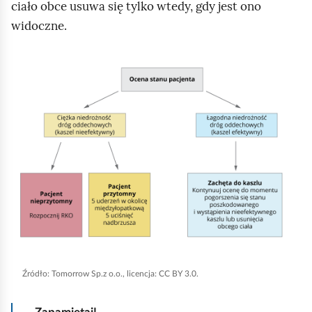
j
ciało obce usuwa się tylko wtedy, gdy jest ono
e
widoczne.
d
z
K
ą
l
w
i
i
k
ś
n
n
i
i
j
e
,
/
a
c
b
z
y
e
Źródło:
Tomorrow Sp.z o.o., licencja: CC BY 3.0.
u
r
r