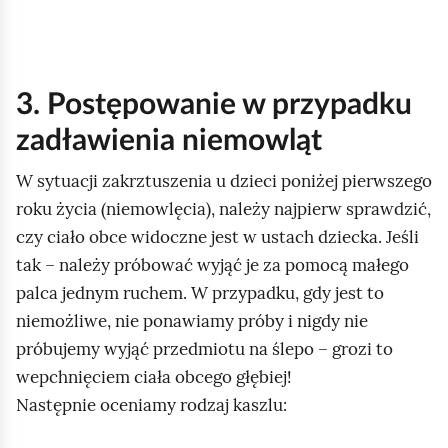
z
a
c
z
3. Postępowanie w przypadku
y
zadławienia niemowląt
n
a
W sytuacji zakrztuszenia u dzieci poniżej pierwszego
s
roku życia (niemowlęcia), należy najpierw sprawdzić,
i
czy ciało obce widoczne jest w ustach dziecka. Jeśli
ę
tak – należy próbować wyjąć je za pomocą małego
k
palca jednym ruchem. W przypadku, gdy jest to
r
niemożliwe, nie ponawiamy próby i nigdy nie
z
próbujemy wyjąć przedmiotu na ślepo – grozi to
t
wepchnięciem ciała obcego głębiej!
u
Następnie oceniamy rodzaj kaszlu:
s