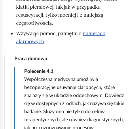
l
klatki piersiowej, tak jak w przypadku
i
resuscytacji, tylko mocniej i z mniejszą
c
częstotliwością.
h
Wzywając pomoc, pamiętaj o
numerach
a
alarmowych
.
.
Praca domowa
Polecenie
4.1
Współczesna medycyna umożliwia
bezoperacyjne usuwanie ciał obcych, które
znalazły się w układzie oddechowym. Dowiedz
się w dostępnych źródłach, jak nazywa się takie
badanie. Służy ono nie tylko do celów
terapeutycznych, ale również diagnostycznych,
jak np. rozpoznawanie procesów