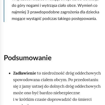
o
do góry nogami i wytrząsa ciało obce. Wymień co
p
najmniej 3 prawdopodobne zagrożenia dla dziecka
l
mogące wystąpić podczas takiego postępowania.
e
c
y
,
a
Podsumowanie
d
o
Zadławienie
to niedrożność dróg oddechowych
p
spowodowana ciałem obcym. Po przedostaniu
i
się z jamy ustnej do dolnych dróg oddechowych
e
może ono być bardzo niebezpieczne
r
i w krótkim czasie doprowadzić do śmierci
o