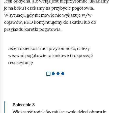
Jeśli oddycha, ale wciąż jest nieprzytomne, układamy
l
je na boku i czekamy na przybycie pogotowia.
e
W sytuacji, gdy niemowlę nie wykazuje w/w
p
objawów, RKO kontynuujemy do skutku lub do
u
przyjazdu karetki pogotowia.
j
e
o
Jeżeli dziecko straci przytomność, należy
S
d
wezwać pogotowie ratunkowe i rozpocząć
l
p
resuscytację
a
o
j
w
d
i
1
e
z
d
4
n
Polecenie
3
i
Większość rodziców ratując swoje dzieci obraca je