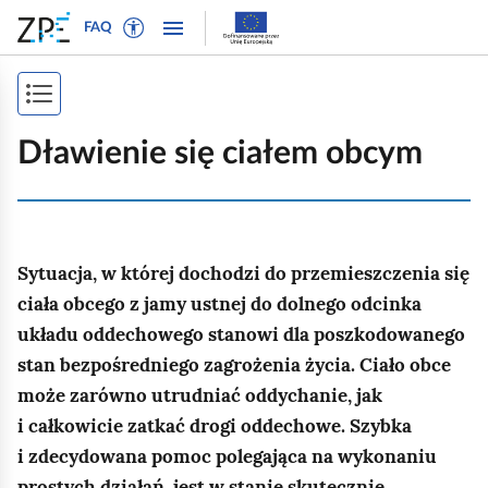
W
P
P
P
FAQ
ł
r
r
o
ą
z
z
k
c
e
e
P
a
z
j
j
ż
o
t
d
d
Dławienie się ciałem obcym
n
r
ź
ź
k
a
y
d
d
a
w
b
o
o
i
ż
t
n
t
g
Sytuacja, w której dochodzi do przemieszczenia się
e
a
r
s
a
k
w
e
ciała obcego z jamy ustnej do dolnego odcinka
p
c
s
i
ś
układu oddechowego stanowi dla poszkodowanego
j
i
t
g
c
stan bezpośredniego zagrożenia życia. Ciało obce
ę
o
a
i
s
może zarówno utrudniać oddychanie, jak
w
c
t
i całkowicie zatkać drogi oddechowe. Szybka
y
j
r
i zdecydowana pomoc polegająca na wykonaniu
d
i
l
prostych działań, jest w stanie skutecznie