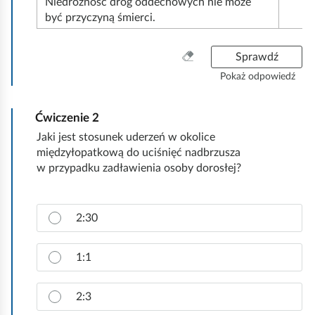
Niedrożność dróg oddechowych nie może
być przyczyną śmierci.
W
Sprawdź
y
Pokaż odpowiedź
c
z
Ćwiczenie
2
y
ś
Jaki jest stosunek uderzeń w okolice
ć
międzyłopatkową do uciśnięć nadbrzusza
w
w przypadku zadławienia osoby dorosłej?
s
z
Z
y
2:30
a
s
z
t
n
1:1
k
a
o
c
2:3
z