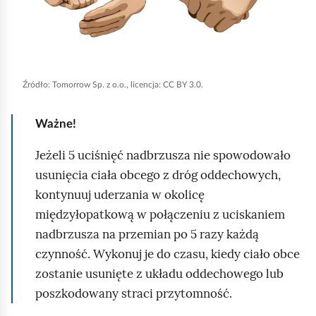
ć
p
o
d
g
Źródło:
Tomorrow Sp. z o.o., licencja: CC BY 3.0.
l
Ważne!
ą
d
Jeżeli 5 uciśnięć nadbrzusza nie spowodowało
usunięcia ciała obcego z dróg oddechowych,
kontynuuj uderzania w okolicę
międzyłopatkową w połączeniu z uciskaniem
nadbrzusza na przemian po 5 razy każdą
czynność. Wykonuj je do czasu, kiedy ciało obce
zostanie usunięte z układu oddechowego lub
poszkodowany straci przytomność.