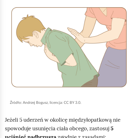
K
l
i
k
n
i
j
,
a
b
y
u
Źródło:
Andrzej Bogusz, licencja: CC BY 3.0.
r
u
Jeżeli 5 uderzeń w okolicę międzyłopatkową nie
c
spowoduje usunięcia ciała obcego, zastosuj
5
h
uciśnięć nadbrzusza
zgodnie z zasadami: