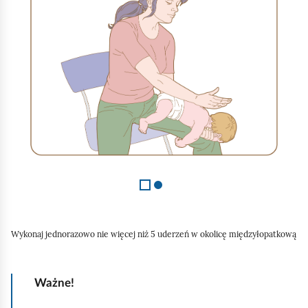
.
j
D
d
r
1
u
z
g
2
a
s
t
a
r
a
s
i
Wykonaj jednorazowo nie więcej niż 5 uderzeń w okolicę międzyłopatkową
ę
o
Ważne!
p