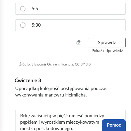
p
r
5:5
a
w
5:30
i
d
ł
W
Sprawdź
o
y
Pokaż odpowiedź
w
c
ą
z
Źródło:
Sławomir Ochrem, licencja: CC BY 3.0.
o
y
d
ś
p
Ćwiczenie
3
ć
o
w
Uporządkuj kolejność postępowania podczas
w
s
wykonywania manewru Heimlicha.
i
z
e
y
d
s
P
Rękę zaciśniętą w pięść umieść pomiędzy
ź
t
o
pępkiem i wyrostkiem mieczykowatym
.
Pomoc
k
z
mostka poszkodowanego.