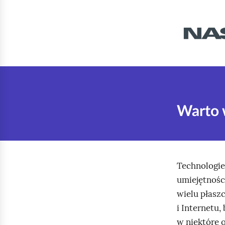
K
l
i
k
n
i
j
Warto 
,
a
b
y
Technologie
u
umiejętnośc
r
wielu płasz
u
i Internetu
c
w niektóre 