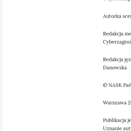
Autorka sce
Redakcja me
Cyberzagro
Redakcja ję
Danowska
© NASK Pań
Warszawa 2
Publikacja 
Uznanie aut