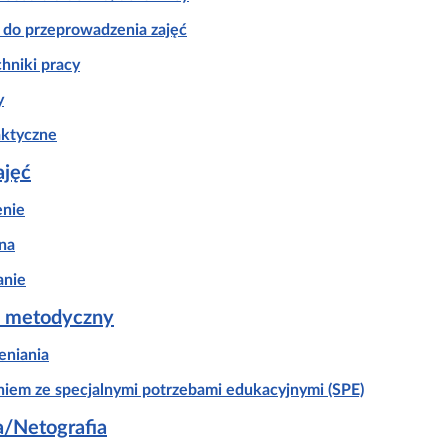
do przeprowadzenia zajęć
hniki pracy
y
aktyczne
ajęć
nie
na
nie
 metodyczny
eniania
zniem ze specjalnymi potrzebami edukacyjnymi (SPE)
ia/Netografia