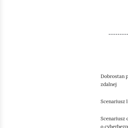
h
o
m
i
ć
p
o
d
g
Dobrostan p
l
zdalnej
ą
d
Scenariusz 
Scenariusz 
o cyberbezp