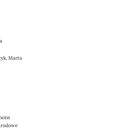
a
zyk, Marta
mmons
narodowe