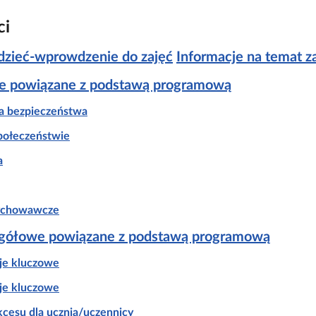
ci
dzieć‑wprowdzenie do zajęć
Informacje na temat z
ne powiązane z podstawą programową
la bezpieczeństwa
połeczeństwie
a
ychowawcze
egółowe powiązane z podstawą programową
je kluczowe
je kluczowe
kcesu dla ucznia/uczennicy