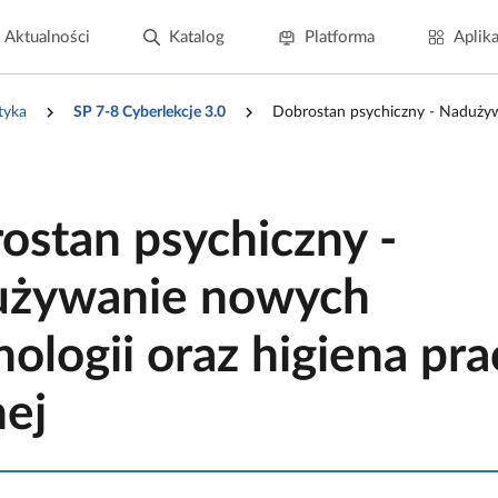
Aktualności
Katalog
Platforma
Aplika
tyka
SP 7‑8 Cyberlekcje 3.0
Dobrostan psychiczny - Nadużywa
ostan psychiczny -
żywanie nowych
nologii oraz higiena pra
nej