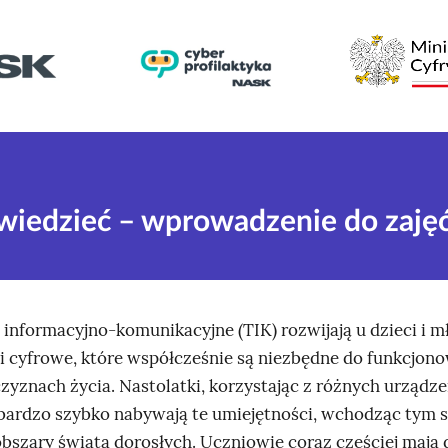
wiedzieć – wprowadzenie do zaję
 informacyjno‑komunikacyjne (TIK) rozwijają u dzieci i m
i cyfrowe, które współcześnie są niezbędne do funkcjon
czyznach życia. Nastolatki, korzystając z różnych urządz
, bardzo szybko nabywają te umiejętności, wchodząc tym
obszary świata dorosłych. Uczniowie coraz częściej mają 