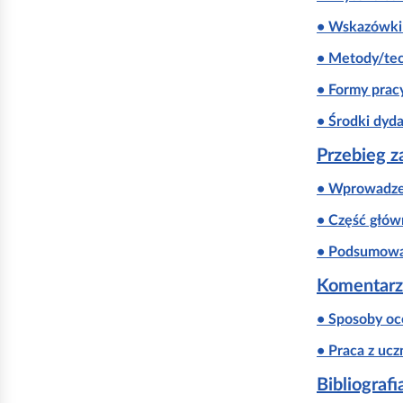
• Wskazówki 
• Metody/tec
• Formy prac
• Środki dyd
Przebieg z
• Wprowadze
• Część głów
• Podsumowa
Komentarz
• Sposoby oc
• Praca z uc
Bibliograf