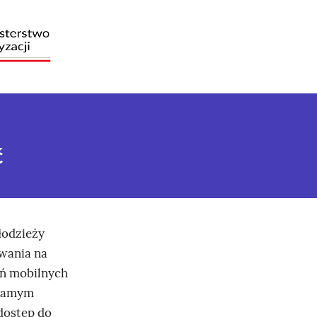
ć
łodzieży
owania na
eń mobilnych
 samym
dostęp do