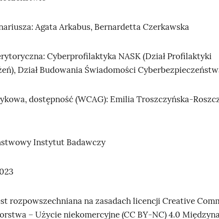
nariusza: Agata Arkabus, Bernardetta Czerkawska
rytoryczna: Cyberprofilaktyka NASK (Dział Profilaktyki
żeń), Dział Budowania Świadomości Cyberbezpieczeństw
zykowa, dostępność (WCAG): Emilia Troszczyńska‑Roszc
stwowy Instytut Badawczy
023
jest rozpowszechniana na zasadach licencji Creative Co
orstwa – Użycie niekomercyjne (CC BY‑NC) 4.0 Między