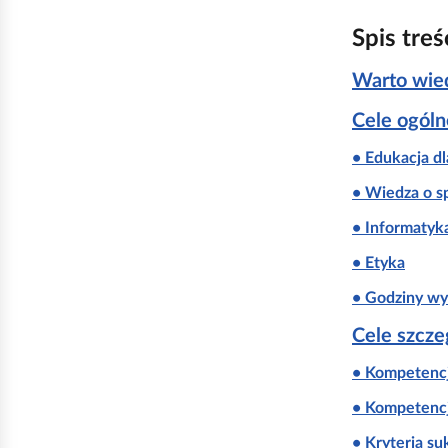
Spis treś
Warto wie
Cele ogól
• Edukacja d
• Wiedza o s
• Informatyk
• Etyka
• Godziny w
Cele szcz
• Kompetenc
• Kompetenc
• Kryteria su