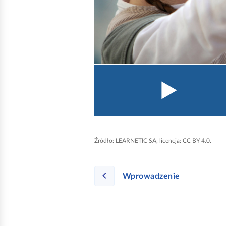
t
n
i
k
a
e
k
r
a
n
Źródło:
LEARNETIC SA, licencja: CC BY 4.0.
u
N
Wprowadzenie
V
D
A
,