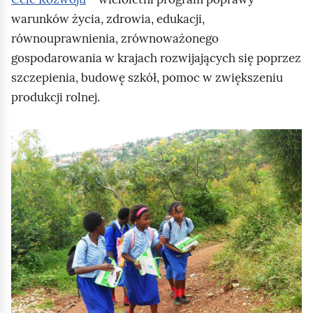
warunków życia, zdrowia, edukacji,
równouprawnienia, zrównoważonego
gospodarowania w krajach rozwijających się poprzez
szczepienia, budowę szkół, pomoc w zwiększeniu
produkcji rolnej.
K
l
i
k
n
i
j
,
a