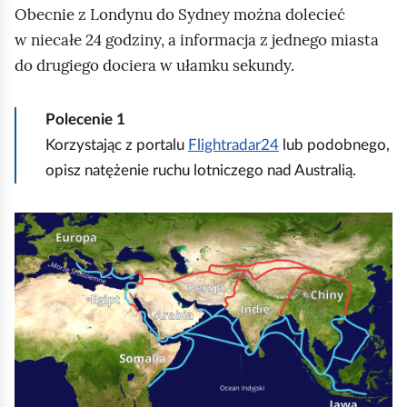
Obecnie z Londynu do Sydney można dolecieć
w niecałe 24 godziny, a informacja z jednego miasta
do drugiego dociera w ułamku sekundy.
Polecenie
1
Korzystając z portalu
Flightradar24
lub podobnego,
opisz natężenie ruchu lotniczego nad Australią.
K
l
i
k
n
i
j
,