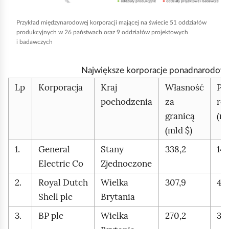
a
b
Przykład międzynarodowej korporacji mającej na świecie 51 oddziałów
produkcyjnych w 26 państwach oraz 9 oddziałów projektowych
y
i badawczych
u
r
Największe korporacje ponadnarodow
u
Lp
Korporacja
Kraj
Własność
Pr
c
pochodzenia
za
ro
h
granicą
(ml
o
(mld $)
m
1.
General
Stany
338,2
144
i
Electric Co
Zjednoczone
ć
p
2.
Royal Dutch
Wielka
307,9
467
o
Shell plc
Brytania
d
3.
BP plc
Wielka
270,2
375
g