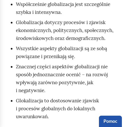
Współcześnie globalizacja jest szczególnie
o
szybka i intensywna.
b
Globalizacja dotyczy procesów i zjawisk
a
ekonomicznych, politycznych, społecznych,
l
środowiskowych oraz demograficznych.
i
z
Wszystkie aspekty globalizacji są ze sobą
a
powiązane i przenikają się.
c
Znacznej części aspektów globalizacji nie
j
sposób jednoznacznie ocenić – na rozwój
a
wpływają zarówno pozytywnie, jak
i
i negatywnie.
Glokalizacja to dostosowanie zjawisk
j
i procesów globalnych do lokalnych
a
uwarunkowań.
k
Pomoc
i