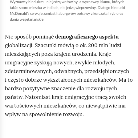
Wyznawcy hinduizmu nie jedzą wołowiny, a wyznawcy islamu, których
r
także sporo mieszka w Indiach, nie jedzą wieprzowiny. Dlatego hinduski
u
McDonald's serwuje zamiast haburgerów potrawy z kurczaka i ryb oraz
c
dania wegetariańskie
h
Nie sposób pominąć
demograficznego aspektu
o
globalizacji. Szacunki mówią o ok. 200 mln ludzi
m
mieszkających poza krajem urodzenia. Kraje
i
imigracyjne zyskują nowych, zwykle młodych,
ć
zdeterminowanych, odważnych, przedsiębiorczych
p
i często dobrze wykształconych mieszkańców. Ma to
o
bardzo pozytywne znaczenie dla rozwoju tych
d
państw. Natomiast kraje emigracyjne tracą swoich
g
wartościowych mieszkańców, co niewątpliwie ma
l
wpływ na spowolnienie rozwoju.
ą
d