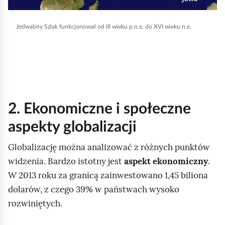
a
b
Jedwabny Szlak funkcjonował od III wieku p.n.e. do XVI wieku n.e.
y
u
r
u
c
2. Ekonomiczne i społeczne
h
o
aspekty globalizacji
m
Globalizację można analizować z różnych punktów
i
widzenia. Bardzo istotny jest
aspekt ekonomiczny
.
ć
W 2013 roku za granicą zainwestowano 1,45 biliona
p
dolarów, z czego 39% w państwach wysoko
o
rozwiniętych.
d
g