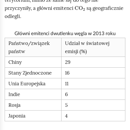
CO
2
przyczyniły, a główni emitenci
są geograficznie
odlegli.
Główni emitenci dwutlenku węgla w 2013 roku
Państwo/związek
Udział w światowej
państw
emisji (%)
Chiny
29
Stany Zjednoczone
16
Unia Europejska
11
Indie
6
Rosja
5
Japonia
4