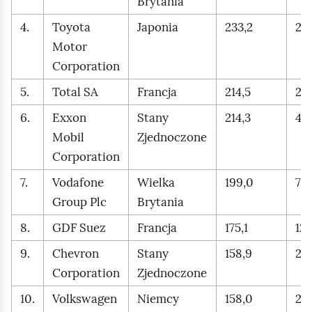
Brytania
l
4.
Toyota
Japonia
233,2
26
ą
Motor
d
Corporation
5.
Total SA
Francja
214,5
234
6.
Exxon
Stany
214,3
420
Mobil
Zjednoczone
Corporation
7.
Vodafone
Wielka
199,0
70,
Group Plc
Brytania
8.
GDF Suez
Francja
175,1
124
9.
Chevron
Stany
158,9
22
Corporation
Zjednoczone
10.
Volkswagen
Niemcy
158,0
247