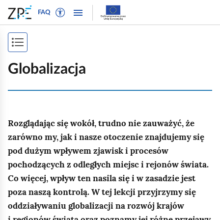
W
P
P
P
FAQ
ł
r
r
o
ą
z
z
k
c
e
e
P
a
z
j
j
ż
o
t
d
d
Globalizacja
n
r
ź
ź
k
a
y
d
d
a
w
b
o
o
i
ż
t
n
t
g
Rozglądając się wokół, trudno nie zauważyć, że
e
a
r
s
a
k
w
e
zarówno my, jak i nasze otoczenie znajdujemy się
p
c
s
i
ś
pod dużym wpływem zjawisk i procesów
j
i
t
g
c
pochodzących z odległych miejsc i rejonów świata.
ę
o
a
i
s
Co więcej, wpływ ten nasila się i w zasadzie jest
w
c
t
poza naszą kontrolą. W tej lekcji przyjrzymy się
y
j
r
oddziaływaniu globalizacji na rozwój krajów
d
i
l
i regionów świata oraz poznamy jej różne przejawy.