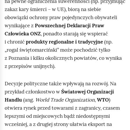
ą
na pewne ograniczenia suwerenności (np. przyjmując
d
zakaz kary śmierci – w UE), biorą na siebie
obowiązki ochrony praw pojedynczych obywateli
wynikające z
Powszechnej Deklaracji Praw
Człowieka ONZ
, ponadto starają się wspierać
i chronić
produkty regionalne i tradycyjne
(np.
„rogal świętomarciński” może pochodzić tylko
z Poznania i kilku okolicznych powiatów, co wynika
z przepisów unijnych).
Decyzje polityczne także wpływają na rozwój. Na
przykład członkostwo w
Światowej Organizacji
Handlu
(ang.
World Trade Organization
,
WTO
)
otwiera rynek przed towarami z zagranicy, czasem
lepszymi od miejscowych bądź niedostępnymi
wcześniej, a z drugiej strony ułatwia eksport na