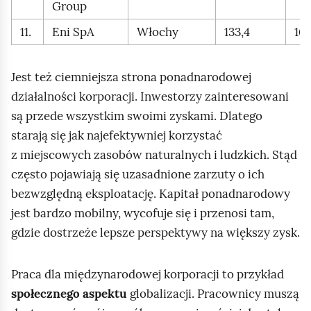
Group
11.
Eni SpA
Włochy
133,4
163
Jest też ciemniejsza strona ponadnarodowej
działalności korporacji. Inwestorzy zainteresowani
są przede wszystkim swoimi zyskami. Dlatego
starają się jak najefektywniej korzystać
z miejscowych zasobów naturalnych i ludzkich. Stąd
często pojawiają się uzasadnione zarzuty o ich
bezwzględną eksploatację. Kapitał ponadnarodowy
jest bardzo mobilny, wycofuje się i przenosi tam,
gdzie dostrzeże lepsze perspektywy na większy zysk.
Praca dla międzynarodowej korporacji to przykład
społecznego aspektu
globalizacji. Pracownicy muszą