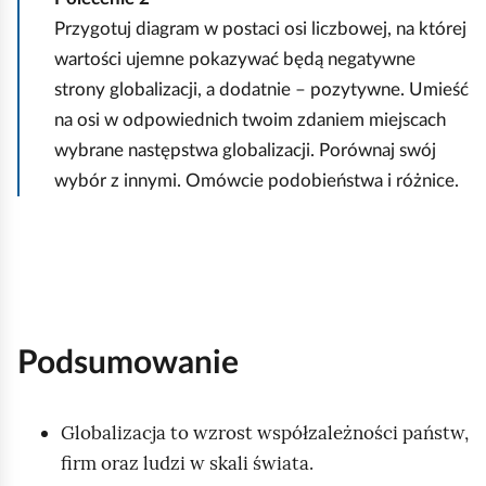
t
r
a
ć
o
o
Przygotuj diagram w postaci osi liczbowej, na której
ę
n
z
o
ś
p
wartości ujemne pokazywać będą negatywne
/
d
ć
n
t
strony globalizacji, a dodatnie – pozytywne. Umieść
Z
t
o
i
y
na osi w odpowiednich twoim zdaniem miejscach
a
w
d
j
m
wybrane następstwa globalizacji. Porównaj swój
t
a
t
,
wybór z innymi. Omówcie podobieństwa i różnice.
r
r
w
c
z
z
a
o
y
a
r
m
t
n
z
a
o
i
a
j
a
n
j
Podsumowanie
i
e
a
s
t
Globalizacja to wzrost współzależności państw,
g
firm oraz ludzi w skali świata.
l