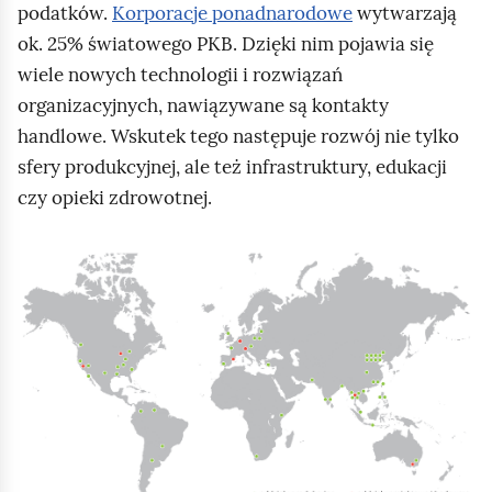
podatków.
Korporacje ponadnarodowe
wytwarzają
o
ok. 25% światowego PKB. Dzięki nim pojawia się
m
wiele nowych technologii i rozwiązań
i
organizacyjnych, nawiązywane są kontakty
ć
handlowe. Wskutek tego następuje rozwój nie tylko
p
sfery produkcyjnej, ale też infrastruktury, edukacji
o
czy opieki zdrowotnej.
d
g
K
l
l
ą
i
d
k
n
i
j
,