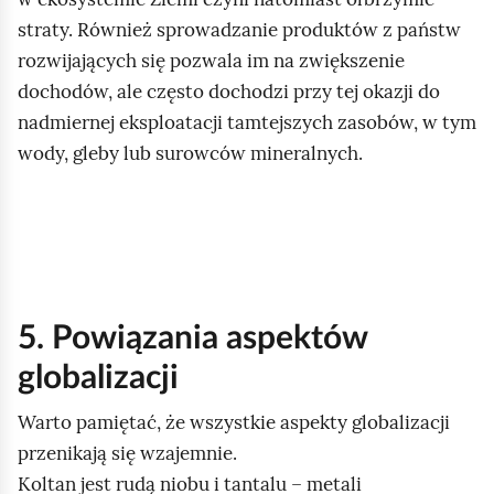
i
straty. Również sprowadzanie produktów z państw
ć
rozwijających się pozwala im na zwiększenie
p
dochodów, ale często dochodzi przy tej okazji do
o
nadmiernej eksploatacji tamtejszych zasobów, w tym
d
wody, gleby lub surowców mineralnych.
g
l
ą
d
5. Powiązania aspektów
globalizacji
Warto pamiętać, że wszystkie aspekty globalizacji
przenikają się wzajemnie.
Koltan jest rudą niobu i tantalu – metali