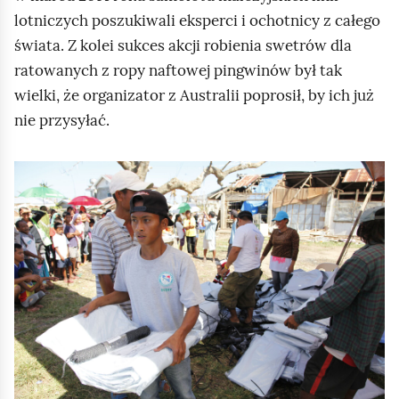
lotniczych poszukiwali eksperci i ochotnicy z całego
świata. Z kolei sukces akcji robienia swetrów dla
ratowanych z ropy naftowej pingwinów był tak
wielki, że organizator z Australii poprosił, by ich już
nie przysyłać.
K
l
i
k
n
i
j
,
a
b