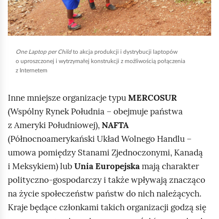
b
y
u
r
One Laptop per Child
to akcja produkcji i dystrybucji laptopów
u
o uproszczonej i wytrzymałej konstrukcji z możliwością połączenia
c
z Internetem
h
o
Inne mniejsze organizacje typu
MERCOSUR
m
(Wspólny Rynek Południa – obejmuje państwa
i
z Ameryki Południowej),
NAFTA
ć
(Północnoamerykański Układ Wolnego Handlu –
p
umowa pomiędzy Stanami Zjednoczonymi, Kanadą
o
i Meksykiem) lub
Unia
Europejska
mają charakter
d
polityczno‑gospodarczy i także wpływają znacząco
g
na życie społeczeństw państw do nich należących.
l
Kraje będące członkami takich organizacji godzą się