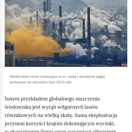
i
k
n
i
j
,
a
b
y
Wielkie ilości dymu zawierające m.in. siarkę i dwutlenek węgla
u
emitowane do atmosfery (luty 2013 rok)
r
u
Innym przykładem globalnego niszczenia
c
środowiska jest wyrąb wilgotnych lasów
h
równikowych na wielką skalę. Sama eksploatacja
o
przynosi korzyści krajom dokonującym wycinki,
m
w ekosystemie Ziemi czyni natomiast olbrzymie