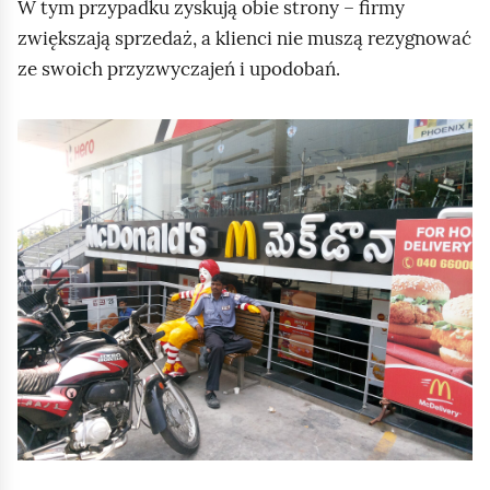
W tym przypadku zyskują obie strony – firmy
zwiększają sprzedaż, a klienci nie muszą rezygnować
ze swoich przyzwyczajeń i upodobań.
K
l
i
k
n
i
j
,
a
b
y
u