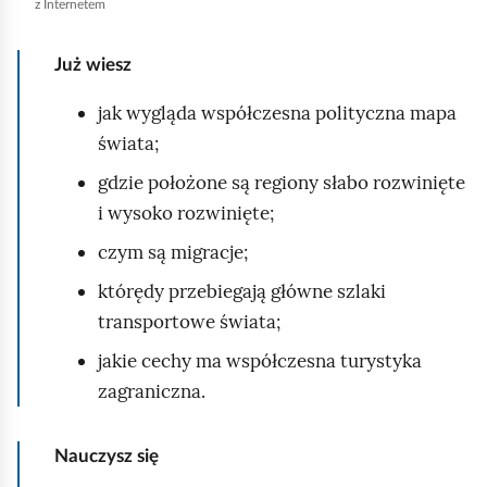
c
z Internetem
h
o
Już wiesz
m
jak wygląda współczesna polityczna mapa
i
świata;
ć
gdzie położone są regiony słabo rozwinięte
p
i wysoko rozwinięte;
o
d
czym są migracje;
g
którędy przebiegają główne szlaki
l
transportowe świata;
ą
jakie cechy ma współczesna turystyka
d
zagraniczna.
Nauczysz się