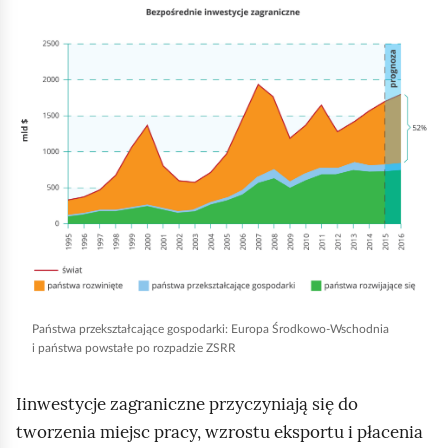
K
l
l
ą
i
d
k
n
i
j
,
a
b
y
u
Państwa przekształcające gospodarki: Europa Środkowo-Wschodnia
i państwa powstałe po rozpadzie ZSRR
r
u
Iinwestycje zagraniczne przyczyniają się do
c
tworzenia miejsc pracy, wzrostu eksportu i płacenia
h