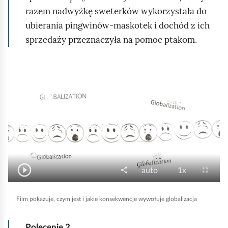
razem nadwyżkę sweterków wykorzystała do
d
ubierania pingwinów‑maskotek i dochód z ich
sprzedaży przeznaczyła na pomoc ptakom.
F
i
l
m
o
p
o
play_circle_outline
O
w
P
share
J
P
fullscreen
auto
1x
U
e
d
i
a
r
ł
d
n
t
k
ę
a
Film pokazuje, czym jest i jakie konsekwencje wywołuje globalizacja
y
o
w
o
d
e
d
s
k
ó
ś
k
a
r
Polecenie
2