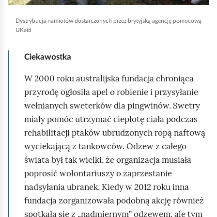
y
Dystrybucja namiotów dostarczonych przez brytyjską agencję pomocową
u
UKaid
r
u
Ciekawostka
c
W 2000 roku australijska fundacja chroniąca
h
przyrodę ogłosiła apel o robienie i przysyłanie
o
wełnianych sweterków dla pingwinów. Swetry
m
miały pomóc utrzymać ciepłotę ciała podczas
i
rehabilitacji ptaków ubrudzonych ropą naftową
ć
wyciekającą z tankowców. Odzew z całego
p
świata był tak wielki, że organizacja musiała
o
poprosić wolontariuszy o zaprzestanie
d
nadsyłania ubranek. Kiedy w 2012 roku inna
g
fundacja zorganizowała podobną akcję również
l
spotkała się z „nadmiernym” odzewem, ale tym
ą