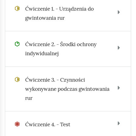
e
a
Ćwiczenie 1. - Urządzenia do
ś
c
gwintowania rur
c
z
y
i
t
n
Ćwiczenie 2. - Środki ochrony
i
indywidualnej
k
ó
w
Ćwiczenie 3. - Czynności
wykonywane podczas gwintowania
rur
Ćwiczenie 4. - Test