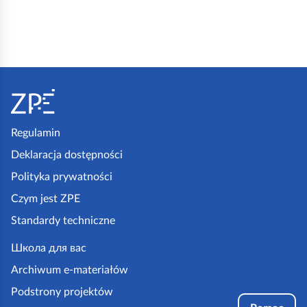
S
t
o
p
Regulamin
k
Deklaracja dostępności
a
Polityka prywatności
z
Czym jest ZPE
p
Standardy techniczne
e
.
Школа для вас
g
Archiwum e-materiałów
o
Podstrony projektów