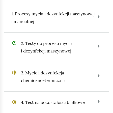
e
a
ś
c
1. Procesy mycia i dezynfekcji maszynowej
c
z
i manualnej
y
i
t
n
i
2. Testy do procesu mycia
k
i dezynfekcji maszynowej
ó
w
3. Mycie i dezynfekcja
chemiczno‑termiczna
4. Test na pozostałości białkowe