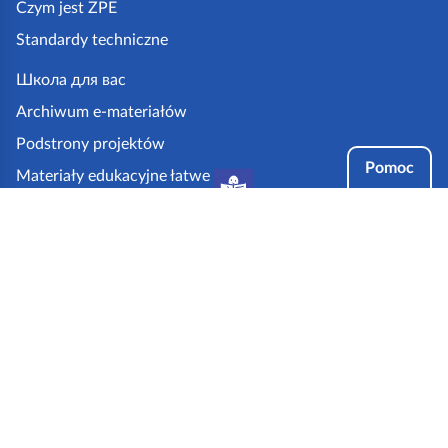
Czym jest ZPE
p
Standardy techniczne
e
.
Школа для вас
g
Archiwum e-materiałów
o
Podstrony projektów
v
Pomoc
Materiały edukacyjne łatwe
.
do czytania i zrozumienia
p
Tryby dostępności
l
Partnerzy:
Aplikacja ZPE na twoim urządzeniu