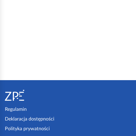
S
t
o
p
Regulamin
k
Deklaracja dostępności
a
Polityka prywatności
z