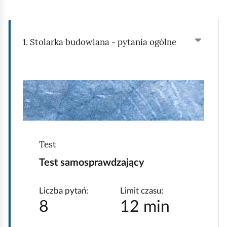
e
a
ś
c
c
z
1. Stolarka budowlana - pytania ogólne
y
i
t
n
i
k
ó
w
Test
Test samosprawdzający
Liczba pytań:
Limit czasu:
8
12 min