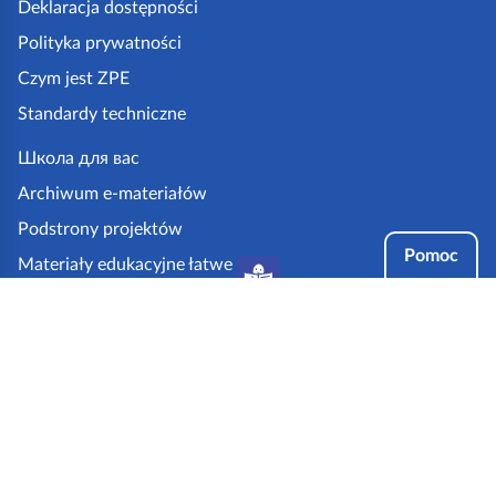
k
Deklaracja dostępności
a
Polityka prywatności
z
Czym jest ZPE
p
Standardy techniczne
e
.
Школа для вас
g
Archiwum e-materiałów
o
Podstrony projektów
v
Pomoc
Materiały edukacyjne łatwe
.
do czytania i zrozumienia
p
Tryby dostępności
l
Partnerzy: