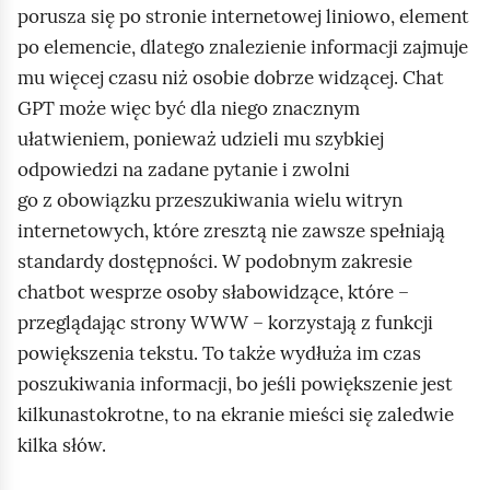
e
porusza się po stronie internetowej liniowo, element
a
ś
po elemencie, dlatego znalezienie informacji zajmuje
c
c
z
mu więcej czasu niż osobie dobrze widzącej. Chat
y
i
GPT może więc być dla niego znacznym
t
ułatwieniem, ponieważ udzieli mu szybkiej
n
odpowiedzi na zadane pytanie i zwolni
i
go z obowiązku przeszukiwania wielu witryn
k
internetowych, które zresztą nie zawsze spełniają
ó
w
standardy dostępności. W podobnym zakresie
chatbot wesprze osoby słabowidzące, które –
przeglądając strony WWW – korzystają z funkcji
powiększenia tekstu. To także wydłuża im czas
poszukiwania informacji, bo jeśli powiększenie jest
kilkunastokrotne, to na ekranie mieści się zaledwie
kilka słów.