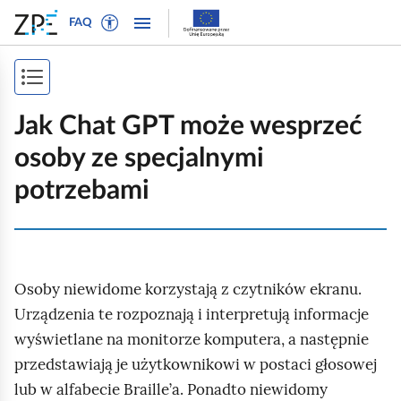
W
P
P
P
FAQ
ł
r
r
o
ą
z
z
k
c
e
e
P
a
z
j
j
ż
o
t
d
d
Jak Chat GPT może wesprzeć
n
r
ź
ź
k
a
osoby ze specjalnymi
y
d
d
a
w
b
o
o
potrzebami
i
ż
t
n
t
g
e
a
r
s
a
k
w
e
p
c
s
i
ś
j
i
Osoby niewidome korzystają z czytników ekranu.
t
g
c
ę
o
a
i
Urządzenia te rozpoznają i interpretują informacje
s
w
c
wyświetlane na monitorze komputera, a następnie
t
y
j
przedstawiają je użytkownikowi w postaci głosowej
r
d
i
lub w alfabecie Braille’a. Ponadto niewidomy
l