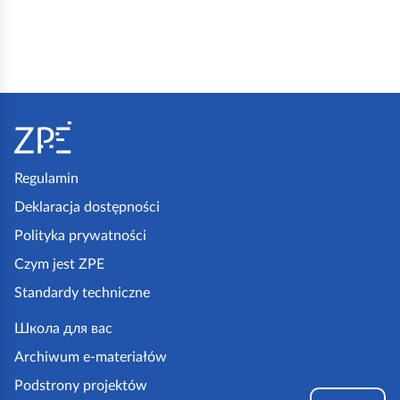
S
t
o
p
Regulamin
k
Deklaracja dostępności
a
Polityka prywatności
z
Czym jest ZPE
p
Standardy techniczne
e
.
Школа для вас
g
Archiwum e-materiałów
o
Podstrony projektów