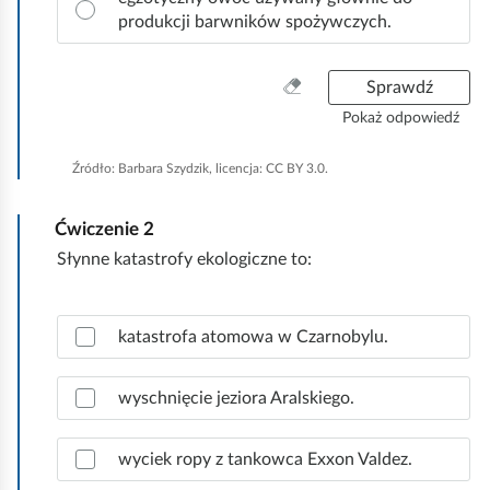
ł
produkcji barwników spożywczych.
o
w
ą
W
Sprawdź
o
y
Pokaż odpowiedź
d
c
p
z
Źródło:
Barbara Szydzik, licencja: CC BY 3.0.
o
y
w
ś
i
Ćwiczenie
2
ć
e
w
Słynne katastrofy ekologiczne to:
d
s
ź
z
.
Z
y
katastrofa atomowa w Czarnobylu.
a
s
z
t
n
wyschnięcie jeziora Aralskiego.
k
a
o
c
wyciek ropy z tankowca Exxon Valdez.
z