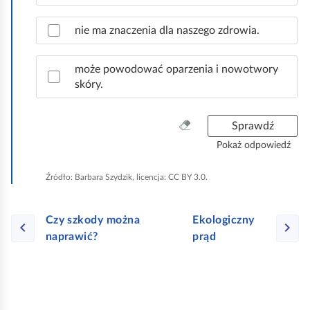
w
e
nie ma znaczenia dla naszego zdrowia.
o
d
może powodować oparzenia i nowotwory
p
skóry.
o
w
i
W
Sprawdź
e
y
Pokaż odpowiedź
d
c
z
z
Źródło:
Barbara Szydzik, licencja: CC BY 3.0.
i
y
.
ś
ć
Czy szkody można
Ekologiczny
w
naprawić?
prąd
s
z
y
s
t