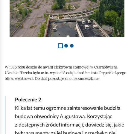
1
z
3
W 1986 roku doszło do awarii elektrowni atomowej w Czarnobylu na
Ukrainie. Trzeba było m.in. wysiedlić całą ludność miasta Prypeć leżącego
blisko elektrowni. Do dziś pozostaje ono niezamieszkane
Polecenie
2
Kilka lat temu ogromne zainteresowanie budziła
budowa obwodnicy Augustowa. Korzystając
z dostępnych źródeł informacji, dowiedz się, jakie
były argumenty za jej budową i przeciwko niej.