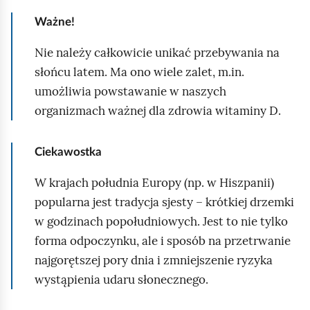
o
Ważne!
m
Nie należy całkowicie unikać przebywania na
i
słońcu latem. Ma ono wiele zalet, m.in.
ć
umożliwia powstawanie w naszych
p
organizmach ważnej dla zdrowia witaminy D.
o
d
g
Ciekawostka
l
W krajach południa Europy (np. w Hiszpanii)
ą
popularna jest tradycja sjesty – krótkiej drzemki
d
w godzinach popołudniowych. Jest to nie tylko
forma odpoczynku, ale i sposób na przetrwanie
najgorętszej pory dnia i zmniejszenie ryzyka
wystąpienia udaru słonecznego.