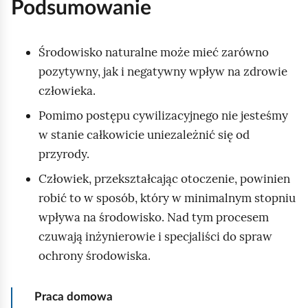
Podsumowanie
o
m
Środowisko naturalne może mieć zarówno
i
pozytywny, jak i negatywny wpływ na zdrowie
ć
człowieka.
p
o
Pomimo postępu cywilizacyjnego nie jesteśmy
d
w stanie całkowicie uniezależnić się od
g
przyrody.
l
Człowiek, przekształcając otoczenie, powinien
ą
robić to w sposób, który w minimalnym stopniu
d
wpływa na środowisko. Nad tym procesem
czuwają inżynierowie i specjaliści do spraw
ochrony środowiska.
Praca domowa