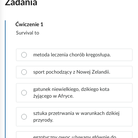
Zadania
Ćwiczenie
1
Survival to
Z
metoda leczenia chorób kręgosłupa.
a
z
n
sport pochodzący z Nowej Zelandii.
a
c
gatunek niewielkiego, dzikiego kota
z
żyjącego w Afryce.
p
r
a
sztuka przetrwania w warunkach dzikiej
w
przyrody.
i
d
egzotyczny owoc używany głównie do