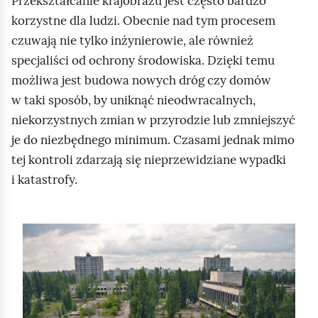
Przekształcanie krajobrazu jest często bardzo
korzystne dla ludzi. Obecnie nad tym procesem
czuwają nie tylko inżynierowie, ale również
specjaliści od ochrony środowiska. Dzięki temu
możliwa jest budowa nowych dróg czy domów
w taki sposób, by uniknąć nieodwracalnych,
niekorzystnych zmian w przyrodzie lub zmniejszyć
je do niezbędnego minimum. Czasami jednak mimo
tej kontroli zdarzają się nieprzewidziane wypadki
i katastrofy.
S
l
a
j
d