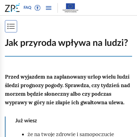
W
P
P
P
FAQ
ł
r
r
o
ą
z
z
k
c
e
e
P
a
z
j
j
ż
o
t
d
d
Jak przyroda wpływa na ludzi?
n
r
ź
ź
k
a
y
d
d
a
w
b
o
o
i
ż
t
n
t
g
Przed wyjazdem na zaplanowany urlop wielu ludzi
e
a
r
s
a
k
w
e
śledzi prognozy pogody. Sprawdza, czy tydzień nad
p
c
s
i
ś
morzem będzie słoneczny albo czy podczas
j
i
t
g
c
wyprawy w góry nie złapie ich gwałtowna ulewa.
ę
o
a
i
s
w
c
t
Już wiesz
y
j
r
d
i
że na twoje zdrowie i samopoczucie
l