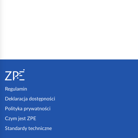
S
t
o
p
Regulamin
k
Deklaracja dostępności
a
Polityka prywatności
z
Czym jest ZPE
p
Standardy techniczne
e