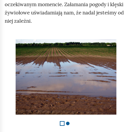
oczekiwanym momencie. Załamania pogody i klęski
żywiołowe uświadamiają nam, że nadal jesteśmy od
niej zależni.
S
l
a
j
d
1
z
2