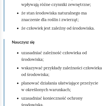
e
wpływają różne czynniki zewnętrzne;
a
ś
c
że stan środowiska naturalnego ma
c
z
znaczenie dla roślin i zwierząt;
y
i
t
że człowiek jest zależny od środowiska.
n
i
Nauczysz się
k
ó
uzasadniać zależność człowieka od
w
środowiska;
wskazywać przykłady zależności człowieka
od środowiska;
planować działania ułatwiające przeżycie
w określonych warunkach;
uzasadniać konieczność ochrony
środowiska.