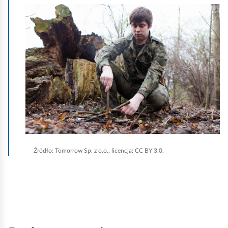
K
l
i
k
n
i
j
,
a
b
Źródło:
Tomorrow Sp. z o.o., licencja: CC BY 3.0.
y
u
r
u
c
h