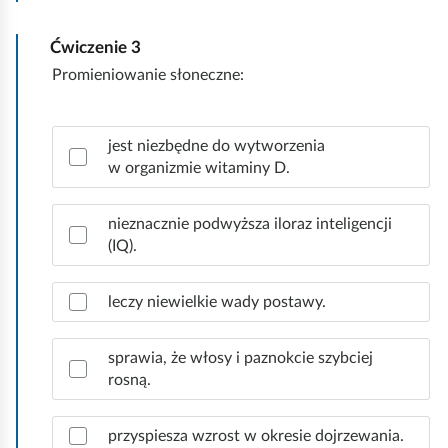
y
ś
Ćwiczenie
3
ć
w
Promieniowanie słoneczne:
s
z
Z
y
jest niezbędne do wytworzenia
a
s
w organizmie witaminy D.
z
t
n
k
a
nieznacznie podwyższa iloraz inteligencji
o
c
(IQ).
z
p
leczy niewielkie wady postawy.
r
a
w
sprawia, że włosy i paznokcie szybciej
i
rosną.
d
ł
przyspiesza wzrost w okresie dojrzewania.
o