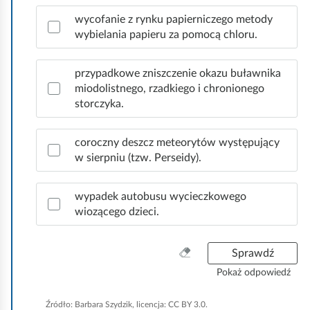
p
r
wycofanie z rynku papierniczego metody
a
wybielania papieru za pomocą chloru.
w
i
przypadkowe zniszczenie okazu buławnika
d
miodolistnego, rzadkiego i chronionego
ł
storczyka.
o
w
e
coroczny deszcz meteorytów występujący
o
w sierpniu (tzw. Perseidy).
d
p
wypadek autobusu wycieczkowego
o
wiozącego dzieci.
w
i
e
W
Sprawdź
d
y
Pokaż odpowiedź
z
c
i
z
Źródło:
Barbara Szydzik, licencja: CC BY 3.0.
.