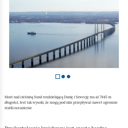
l
a
j
d
1
z
3
Most nad cieśniną Sund rozdzielającą Danię i Szwecję ma aż 7845 m
długości. Jest tak wysoki, że mogą pod nim przepływać nawet ogromne
statki oceaniczne