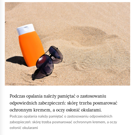
K
l
i
k
n
i
j
,
a
b
y
Podczas opalania należy pamiętać o zastosowaniu
u
odpowiednich zabezpieczeń: skórę trzeba posmarować
r
ochronnym kremem, a oczy osłonić okularami.
u
Podczas opalania należy pamiętać o zastosowaniu odpowiednich
zabezpieczeń: skórę trzeba posmarować ochronnym kremem, a oczy
c
osłonić okularami
h