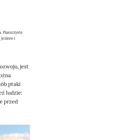
z
e
. Piaszczyste
jezioro i
j
ozwoju, jest
d
można
sób ptaki
ż ludzie:
ź
e przed
d
o