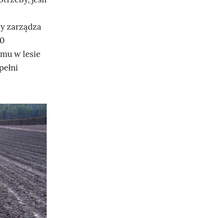
y zarządza
20
emu w lesie
pełni