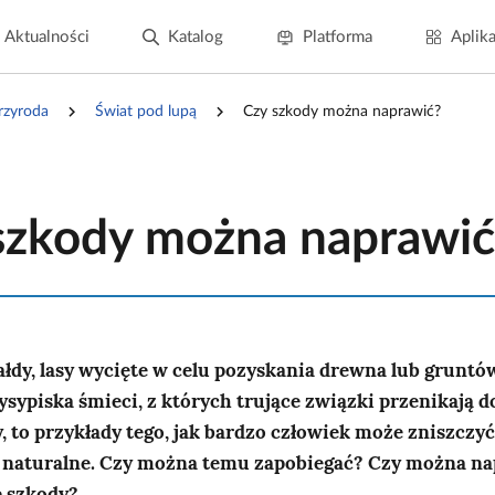
Aktualności
Katalog
Platforma
Aplika
rzyroda
Świat pod lupą
Czy szkody można naprawić?
szkody można naprawić
dy, lasy wycięte w celu pozyskania drewna lub gruntó
sypiska śmieci, z których trujące związki przenikają d
y, to przykłady tego, jak bardzo człowiek może zniszczyć
 naturalne. Czy można temu zapobiegać? Czy można na
 szkody?