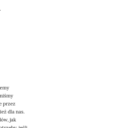
.
jemy
nniśmy
e przez
ież dla nas.
ów, jak
rzeby, jeśli