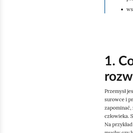
ws
1. C
rozw
Przemysł je
surowce i p
zapominać, 
człowieka. S
Na przykład 
muchy czy k