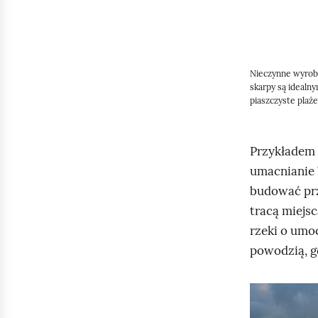
4
z
e
Nieczynne wyrobi
skarpy są idealny
piaszczyste plaż
j
Przykładem 
d
umacnianie b
budować prz
tracą miejs
ź
rzeki o umo
powodzią, gd
d
K
o
l