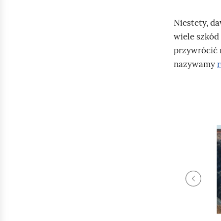
Niestety, da
wiele szkód
przywrócić 
nazywamy
S
l
a
j
P
d
1
r
z