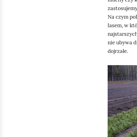
zastosujem
Na czym pol
lasem, w kt
najstarszych
nie ubywa d
dojrzałe.
K
l
i
k
n
i
j
,