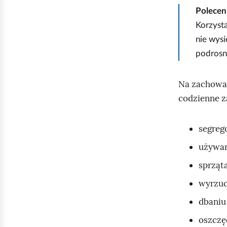
l
Polecen
ą
Korzysta
d
nie wysi
podrosn
Na zachowa
codzienne z
segreg
używan
sprząt
wyrzuc
dbaniu 
oszczęd