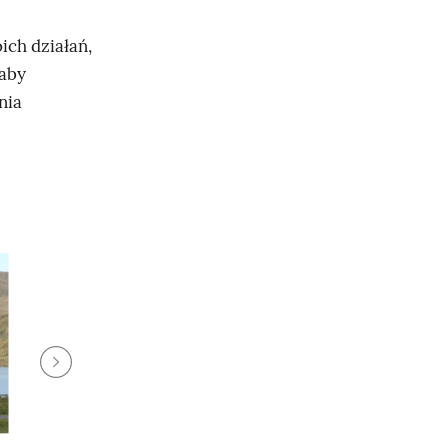
ich działań,
 aby
nia
P
r