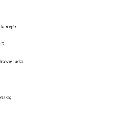
 dobrego
e;
rowie ludzi.
wiska;