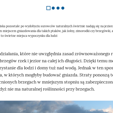
ska pozostałe po wydobyciu surowców naturalnych świetnie nadają się na jeziora
m miejscem gniazdowania dla takich ptaków, jak żołny, zimorodki czy brzegówki, a 
e to świetne miejsca wypoczynku dla ludzi
działania, które nie uwzględnia zasad zrównoważonego r
rzegów rzek i jezior na całej ich długości. Dzięki temu 
ystanie dla łodzi i domy tuż nad wodą. Jednak w ten spo
ca, w których mogłyby budować gniazda. Straty ponoszą te
cnionych brzegach w mniejszym stopniu są zabezpieczon
yż nie ma naturalnej roślinności przy brzegach.