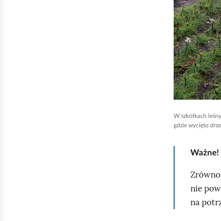
a
b
y
u
r
u
c
h
o
W szkółkach leśny
m
gdzie wycięto drz
i
ć
Ważne!
p
Zrównow
o
nie pow
d
na potr
g