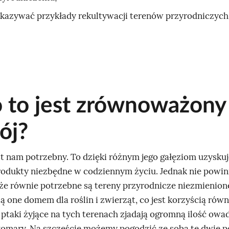
kazywać przykłady rekultywacji terenów przyrodniczych
o to jest zrównoważony
ój?
st nam potrzebny. To dzięki różnym jego gałęziom uzysku
rodukty niezbędne w codziennym życiu. Jednak nie powi
że równie potrzebne są tereny przyrodnicze niezmienion
ą one domem dla roślin i zwierząt, co jest korzyścią równ
ptaki żyjące na tych terenach zjadają ogromną ilość owad
omary. Na szczęście możemy pogodzić ze sobą te dwie pot