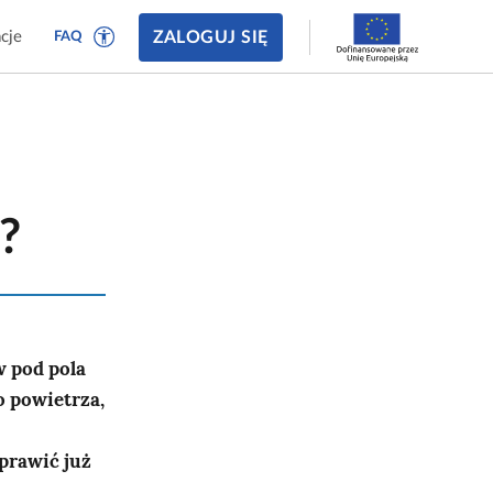
ZALOGUJ SIĘ
cje
FAQ
?
w pod pola
o powietrza,
prawić już