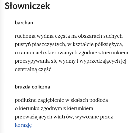
o
Słowniczek
m
k
y
u
i
barchan
ł
n
ruchoma wydma częsta na obszarach suchych
a
f
pustyń piaszczystych, w kształcie półksiężyca,
g
o
o ramionach skierowanych zgodnie z kierunkiem
o
r
przesypywania się wydmy i wyprzedzających jej
d
m
centralną część
n
u
y
j
m
bruzda eoliczna
ą
z
c
podłużne zagłębienie w skałach podłoża
i
e
o kierunku zgodnym z kierunkiem
a
,
przeważających wiatrów, wywołane przez
r
m
korazję
e
o