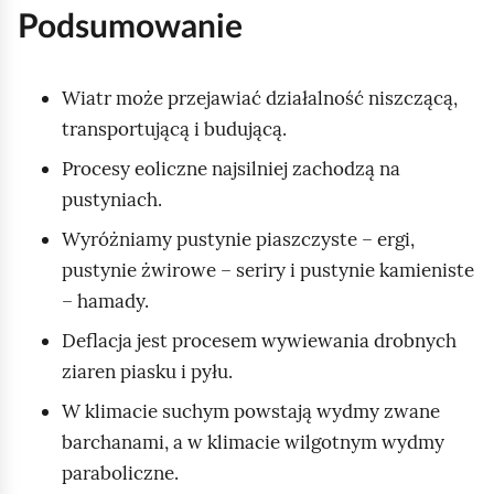
e
h
s
u
e
Podsumowanie
g
o
z
ę
t
.
o
m
r
M
Wiatr może przejawiać działalność niszczącą,
,
i
o
o
e
p
transportującą i budującą.
z
ć
m
ż
a
p
y
Procesy eoliczne najsilniej zachodzą na
n
d
n
w
o
.
pustyniach.
a
i
d
S
z
Wyróżniamy pustynie piaszczyste – ergi,
e
g
n
e
t
m
pustynie żwirowe – seriry i pustynie kamieniste
t
l
r
i
– hamady.
r
ą
z
e
i
g
Deflacja jest procesem wywiewania drobnych
z
d
a
n
ziaren piasku i pyłu.
n
ł
i
e
o
e
W klimacie suchym powstają wydmy zwane
k
a
g
barchanami, a w klimacie wilgotnym wydmy
a
ć
o
paraboliczne.
m
g
s
k