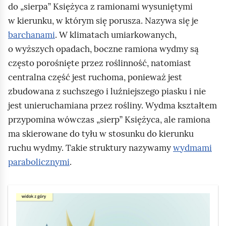
do „sierpa” Księżyca z ramionami wysuniętymi
p
n
s
w kierunku, w którym się porusza. Nazywa się je
c
barchanami
. W klimatach umiarkowanych,
a
o
a
o wyższych opadach, boczne ramiona wydmy są
c
często porośnięte przez roślinność, natomiast
h
p
s
centralna część jest ruchoma, ponieważ jest
P
zbudowana z suchszego i luźniejszego piasku i nie
u
jest unieruchamiana przez rośliny. Wydma kształtem
s
r
t
przypomina wówczas „sierp” Księżyca, ale ramiona
t
ma skierowane do tyłu w stosunku do kierunku
y
z
ę
ruchu wydmy. Takie struktury nazywamy
wydmami
n
parabolicznymi
.
i
e
p
B
ł
S
A
ę
d
n
l
n
d