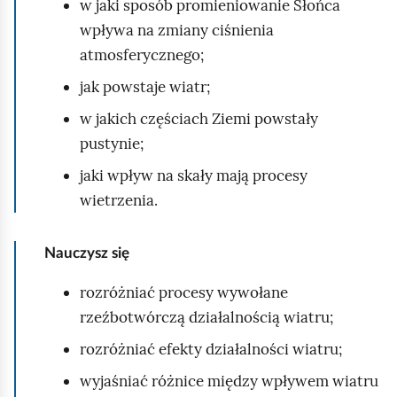
w jaki sposób promieniowanie Słońca
h
wpływa na zmiany ciśnienia
o
atmosferycznego;
m
i
jak powstaje wiatr;
ć
w jakich częściach Ziemi powstały
p
pustynie;
o
jaki wpływ na skały mają procesy
d
wietrzenia.
g
l
Nauczysz się
ą
d
rozróżniać procesy wywołane
rzeźbotwórczą działalnością wiatru;
rozróżniać efekty działalności wiatru;
wyjaśniać różnice między wpływem wiatru