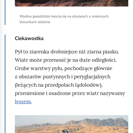
e
m
o
y
o
l
s
e
p
y
n
u
Wydmy gwiaździste tworzą się na obszarach o zmiennych
t
p
a
kierunkach wiatrów
r
z
a
s
a
d
n
j
u
w
r
e
Ciekawostka
c
i
a
s
l
j
n
e
h
e
Pył to ziarenka drobniejsze niż ziarna piasku.
b
t
o
w
Wiatr może przenosić je na duże odległości.
o
p
m
a
d
a
Grube warstwy pyłu, pochodzące głównie
i
g
l
a
i
n
z obszarów pustynnych i peryglacjalnych
i
n
ć
y
(leżących na przedpolach lądolodów),
c
j
u
o
e
o
p
w
przeniesione i osadzone przez wiatr nazywamy
z
r
o
z
lessem
.
n
a
d
d
g
s
d
e
m
g
ł
K
j
a
l
u
u
o
l
l
.
p
ą