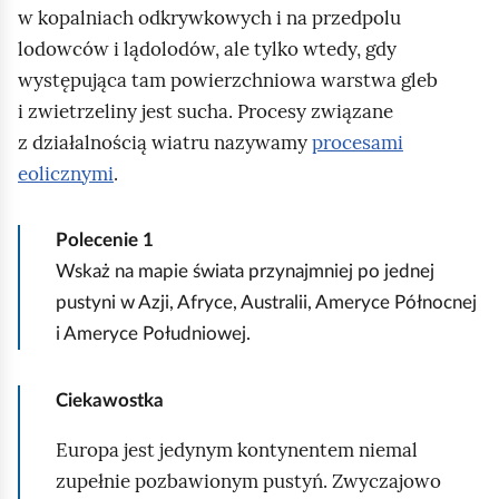
w kopalniach odkrywkowych i na przedpolu
lodowców i lądolodów, ale tylko wtedy, gdy
d
d
występująca tam powierzchniowa warstwa gleb
i zwietrzeliny jest sucha. Procesy związane
ź
ź
z działalnością wiatru nazywamy
procesami
eolicznymi
.
d
d
Polecenie
1
o
o
Wskaż na mapie świata przynajmniej po jednej
pustyni w Azji, Afryce, Australii, Ameryce Północnej
i Ameryce Południowej.
p
n
Ciekawostka
o
a
Europa jest jedynym kontynentem niemal
zupełnie pozbawionym pustyń. Zwyczajowo