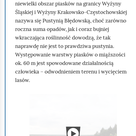
p
s
niewielki obszar piasków na granicy Wyżyny
Śląskiej i Wyżyny Krakowsko‑Częstochowskiej
r
t
nazywa się Pustynią Błędowską, choć zarówno
roczna suma opadów, jak i coraz bujniej
wkraczająca roślinność dowodzą, że tak
z
ę
naprawdę nie jest to prawdziwa pustynia.
Występowanie warstwy piasków o miąższości
e
p
ok. 60 m jest spowodowane działalnością
człowieka – odwodnieniem terenu i wycięciem
d
n
lasów.
P
n
e
a
n
i
g
o
r