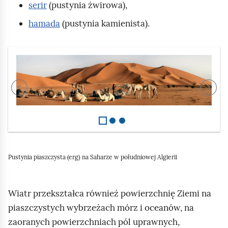
serir
(pustynia żwirowa),
hamada
(pustynia kamienista).
S
l
P
a
j
r
r
d
1
z
z
z
Pustynia piaszczysta (erg) na Saharze w południowej Algierii
3
e
e
Wiatr przekształca również powierzchnię Ziemi na
piaszczystych wybrzeżach mórz i oceanów, na
j
j
zaoranych powierzchniach pól uprawnych,