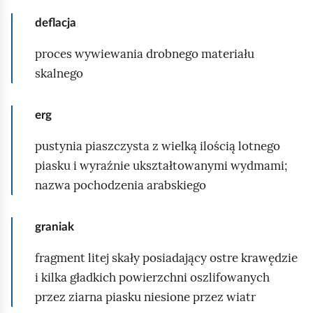
n
ż
deflacja
e
n
k
a
proces wywiewania drobnego materiału
p
p
skalnego
i
r
a
z
erg
s
e
k
pustynia piaszczysta z wielką ilością lotnego
c
u
piasku i wyraźnie ukształtowanymi wydmami;
z
.
nazwa pochodzenia arabskiego
y
t
a
graniak
ć
fragment litej skały posiadający ostre krawędzie
t
i kilka gładkich powierzchni oszlifowanych
a
przez ziarna piasku niesione przez wiatr
m