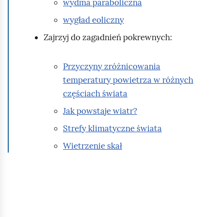
wydma paraboliczna
o
u
e
c
w
wygład eoliczny
s
a
a
z
Zajrzyj do zagadnień pokrewnych:
ł
j
c
o
ą
z
Przyczyny zróżnicowania
ś
c
o
temperatury powietrza w różnych
ć
y
n
częściach świata
c
o
Jak powstaje wiatr?
h
p
s
Strefy klimatyczne świata
i
i
k
Wietrzenie skał
ę
t
p
o
o
g
s
r
t
a