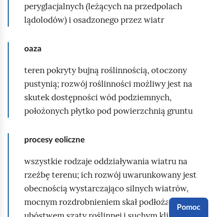
peryglacjalnych (leżących na przedpolach
lądolodów) i osadzonego przez wiatr
m
i
n
oaza
i
teren pokryty bujną roślinnością, otoczony
a
pustynią; rozwój roślinności możliwy jest na
t
skutek dostępności wód podziemnych,
u
położonych płytko pod powierzchnią gruntu
r
o
procesy eoliczne
w
a
wszystkie rodzaje oddziaływania wiatru na
m
rzeźbę terenu; ich rozwój uwarunkowany jest
a
obecnością wystarczająco silnych wiatrów,
p
mocnym rozdrobnieniem skał podłoża,
Pomoc
k
ubóstwem szaty roślinnej i suchym klimatem