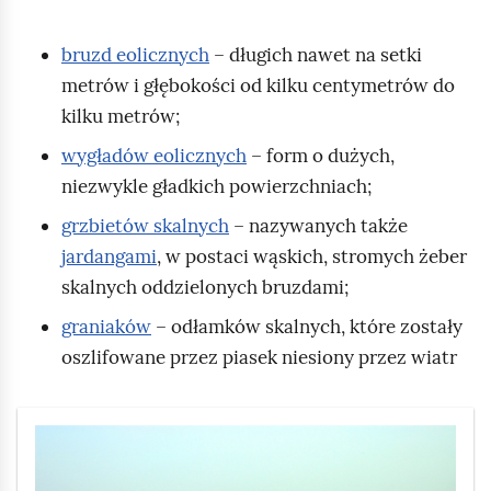
o
r
s
,
ź
ź
y
i
bruzd eolicznych
– długich nawet na setki
a
.
ę
metrów i głębokości od kilku centymetrów do
Z
s
d
d
kilku metrów;
j
a
a
wygładów eolicznych
– form o dużych,
e
z
m
o
o
niezwykle gładkich powierzchniach;
d
n
e
n
grzbietów skalnych
– nazywanych także
a
.
o
jardangami
, w postaci wąskich, stromych żeber
p
n
c
M
c
skalnych oddzielonych bruzdami;
z
o
z
o
ż
graniaków
– odłamków skalnych, które zostały
o
a
e
n
n
oszlifowane przez piasek niesiony przez wiatr
ś
y
a
p
s
n
s
j
i
S
t
e
e
l
o
r
t
z