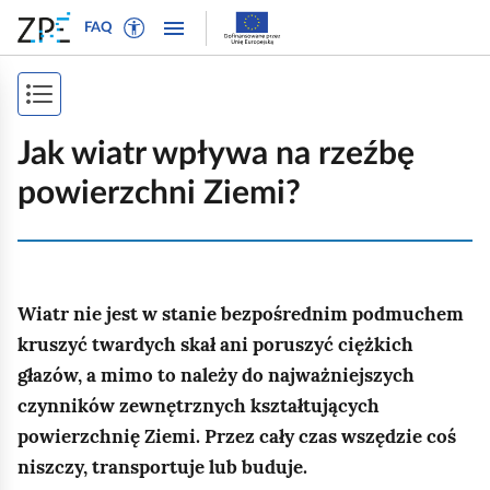
W
P
P
P
FAQ
ł
r
r
o
ą
z
z
k
c
e
e
P
a
z
j
j
ż
o
t
d
d
Jak wiatr wpływa na rzeźbę
n
r
ź
ź
k
a
powierzchni Ziemi?
y
d
d
a
w
b
o
o
i
ż
t
n
t
g
e
a
r
s
a
k
w
e
Wiatr nie jest w stanie bezpośrednim podmuchem
p
c
s
i
ś
j
kruszyć twardych skał ani poruszyć ciężkich
i
t
g
c
ę
głazów, a mimo to należy do najważniejszych
o
a
i
s
czynników zewnętrznych kształtujących
w
c
t
y
j
powierzchnię Ziemi. Przez cały czas wszędzie coś
r
d
i
niszczy, transportuje lub buduje.
l