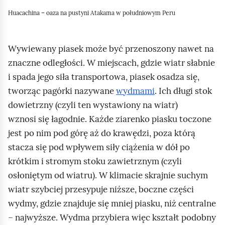
z
z
2
o
Huacachina – oaza na pustyni Atakama w południowym Peru
n
e
e
a
Wywiewany piasek może być przenoszony nawet na
n
znaczne odległości. W miejscach, gdzie wiatr słabnie
e
j
j
i spada jego siła transportowa, piasek osadza się,
w
tworząc pagórki nazywane
wydmami
. Ich długi stok
d
d
dowietrzny (czyli ten wystawiony na wiatr)
d
wznosi się łagodnie. Każde ziarenko piasku toczone
w
jest po nim pod górę aż do krawędzi, poza którą
ź
ź
ó
stacza się pod wpływem siły ciążenia w dół po
c
krótkim i stromym stoku zawietrznym (czyli
h
d
d
osłoniętym od wiatru). W klimacie skrajnie suchym
m
wiatr szybciej przesypuje niższe, boczne części
i
o
o
wydmy, gdzie znajduje się mniej piasku, niż centralne
e
– najwyższe. Wydma przybiera więc kształt podobny
j