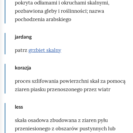
pokryta odłamami i okruchami skalnymi,
i
pozbawiona gleby i roślinności; nazwa
s
pochodzenia arabskiego
k
i
jardang
d
o
patrz
grzbiet skalny
n
a
korazja
w
i
proces szlifowania powierzchni skał za pomocą
g
ziaren piasku przenoszonego przez wiatr
a
c
less
j
skała osadowa zbudowana z ziaren pyłu
i
przeniesionego z obszarów pustynnych lub
i