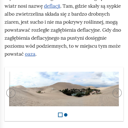
z
wiatr nosi nazwę
deflacji
. Tam, gdzie skały są sypkie
d
i
albo zwietrzelina składa się z bardzo drobnych
e
ziaren, jest sucho i nie ma pokrywy roślinnej, mogą
u
s
powstawać rozległe zagłębienia deflacyjne. Gdy dno
i
zagłębienia deflacyjnego na pustyni dosięgnie
ą
poziomu wód podziemnych, to w miejscu tym może
t
powstać
oaza
.
s
t
S
o
l
p
P
a
n
j
i
d
w
r
r
1
y
z
k