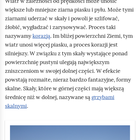
Wiatr w zależności od prędkości może unosić
o
i
j
i
większe lub mniejsze ziarna piasku i pyłu. Może tymi
)
ć
p
k
ziarnami uderzać w skały i powoli je szlifować,
,
p
o
o
żłobić, wygładzać i zarysowywać. Proces taki
k
o
p
n
nazywamy
korazją
. Im bliżej powierzchni Ziemi, tym
t
d
r
y
wiatr unosi więcej piasku, a proces korazji jest
ó
g
z
z
silniejszy. W związku z tym skały wystające ponad
r
l
e
e
powierzchnię pustyni ulegają największym
e
ą
c
s
zniszczeniom w swojej dolnej części. W efekcie
g
d
z
t
powstają rozmaite, nieraz bardzo fantazyjne, formy
o
n
r
skalne. Skały, które w górnej części mają większą
l
y
z
średnicę niż w dolnej, nazywane są
grzybami
i
p
a
skalnymi
.
n
r
ł
i
z
k
a
e
ą
S
s
z
.
l