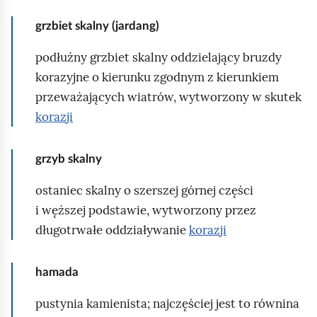
o
grzbiet skalny (jardang)
p
i
podłużny grzbiet skalny oddzielający bruzdy
s
korazyjne o kierunku zgodnym z kierunkiem
.
przeważających wiatrów, wytworzony w skutek
N
korazji
a
d
grzyb skalny
o
ostaniec skalny o szerszej górnej części
l
i węższej podstawie, wytworzony przez
e
długotrwałe oddziaływanie
korazji
p
r
z
hamada
y
pustynia kamienista; najczęściej jest to równina
c