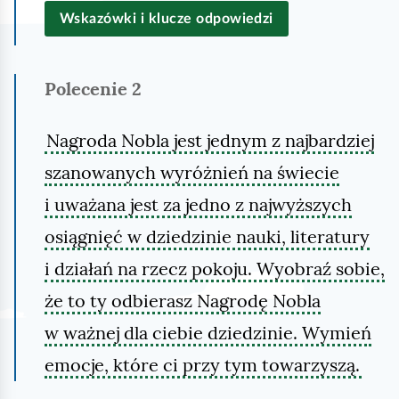
Wskazówki i klucze odpowiedzi
Polecenie
2
Nagroda Nobla jest jednym z najbardziej
szanowanych wyróżnień na świecie
i uważana jest za jedno z najwyższych
osiągnięć w dziedzinie nauki, literatury
i działań na rzecz pokoju. Wyobraź sobie,
że to ty odbierasz Nagrodę Nobla
w ważnej dla ciebie dziedzinie. Wymień
emocje, które ci przy tym towarzyszą.