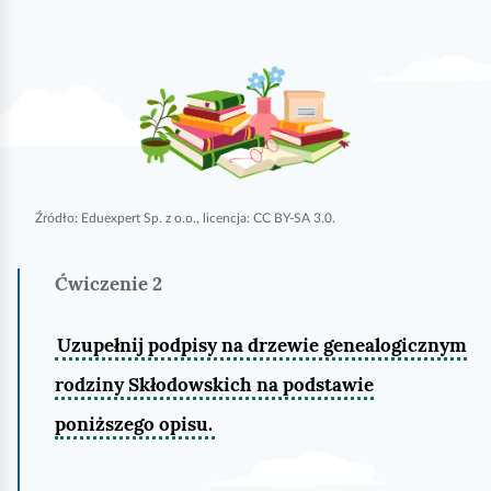
k
o
Źródło:
Eduexpert Sp. z o.o., licencja: CC BY-SA 3.0.
Ćwiczenie
2
Uzupełnij podpisy na drzewie genealogicznym
rodziny Skłodowskich na podstawie
poniższego opisu.