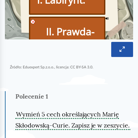
e
a
ś
c
c
z
y
i
t
n
i
T
k
r
y
ó
Źródło:
Eduexpert Sp.z.o.o., licencja: CC BY-SA 3.0.
b
w
p
e
ł
n
o
e
Polecenie
1
k
r
a
n
Wymień 5 cech określających Marię
o
w
Skłodowską-
Curie
. Zapisz je w zeszycie.
y