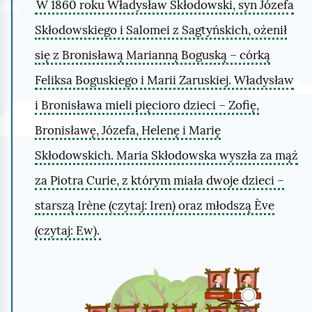
W 1860 roku Władysław Skłodowski, syn Józefa
Skłodowskiego i Salomei z Sagtyńskich, ożenił
się z Bronisławą Marianną Boguską – córką
Feliksa Boguskiego i Marii Zaruskiej. Władysław
i Bronisława mieli pięcioro dzieci – Zofię,
Bronisławę, Józefa, Helenę i Marię
Skłodowskich. Maria Skłodowska wyszła za mąż
za Piotra
Curie
, z którym miała dwoje dzieci –
starszą
Irène
(czytaj: Iren) oraz młodszą
Ève
(czytaj: Ew).