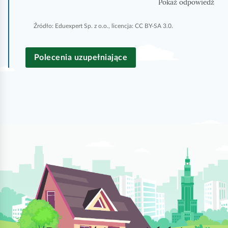
Pokaż odpowiedź
c
z
Źródło:
Eduexpert Sp. z o.o., licencja: CC BY-SA 3.0.
y
ś
ć
Polecenia uzupełniające
w
s
z
y
s
t
k
o