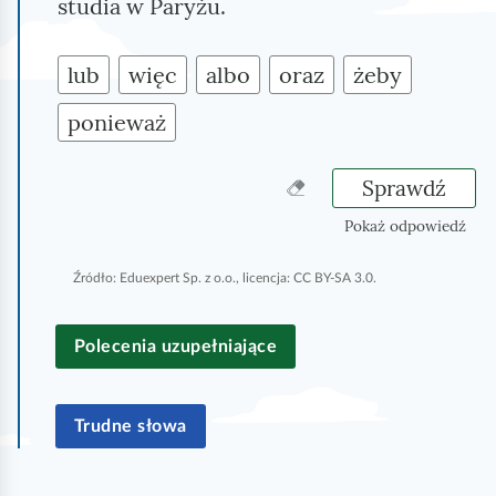
studia w Paryżu.
lub
więc
albo
oraz
żeby
ponieważ
Sprawdź
W
y
Pokaż odpowiedź
c
z
Źródło:
Eduexpert Sp. z o.o., licencja: CC BY-SA 3.0.
y
ś
ć
Polecenia uzupełniające
w
s
z
Trudne słowa
y
s
t