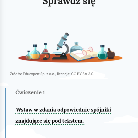
Sprawdź się
d
u
j
e
Źródło:
Eduexpert Sp. z o.o., licencja: CC BY-SA 3.0.
Ćwiczenie
1
Wstaw w zdania odpowiednie spójniki
znajdujące się pod tekstem.