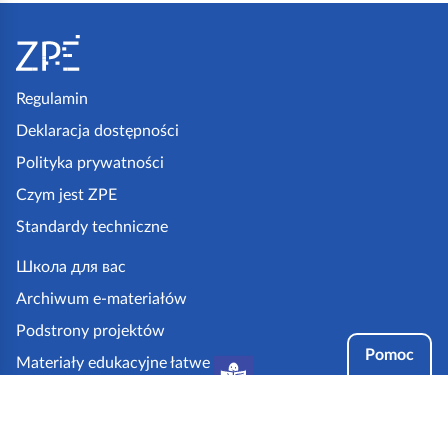
S
t
o
p
Regulamin
k
Deklaracja dostępności
a
Polityka prywatności
z
Czym jest ZPE
p
Standardy techniczne
e
.
Школа для вас
g
Archiwum e-materiałów
o
Podstrony projektów
v
Pomoc
Materiały edukacyjne łatwe
.
do czytania i zrozumienia
p
Tryby dostępności
l