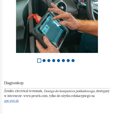
e
S
a
ś
l
c
c
a
z
j
y
i
t
d
n
1
i
z
k
8
ó
w
Diagnoskop
Źródło:
electrical terminals,
Dostęp do komputera pokładowego
, dostępny
w internecie: www.pexels.com, tylko do użytku edukacyjnego na
zpe.gov.pl
.