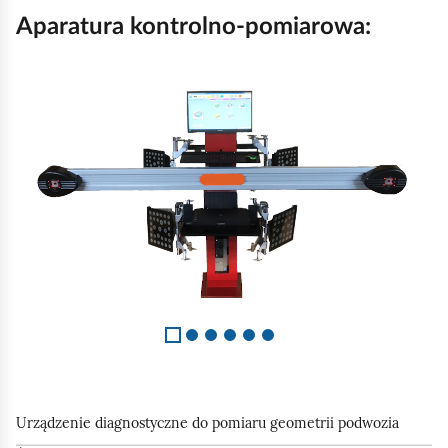
Aparatura kontrolno‑pomiarowa:
S
l
a
j
d
1
z
6
Urządzenie diagnostyczne do pomiaru geometrii podwozia