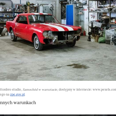
ttonbro studio,
Samochód w warsztacie
, dostępny w internecie: www.pexels.com
nego na
zpe.gov.pl
.
nnych warunkach