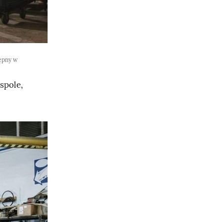
tępny w
spole,