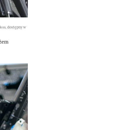
dem
, dostępny w
ażem