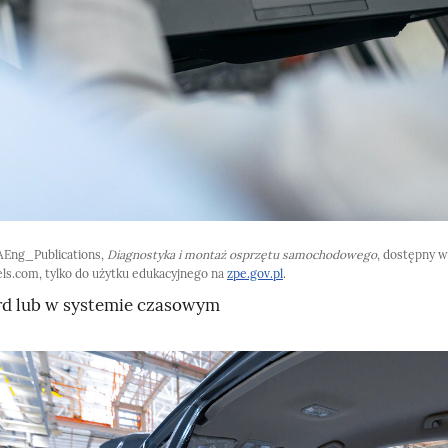
Eng_Publications,
Diagnostyka i montaż osprzętu samochodowego
, dostępny w
s.com, tylko do użytku edukacyjnego na
zpe.gov.pl
.
rd lub w systemie czasowym