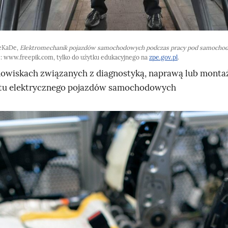
eKaDe,
Elektromechanik pojazdów samochodowych podczas pracy pod samocho
e: www.freepik.com, tylko do użytku edukacyjnego na
zpe.gov.pl
.
nowiskach związanych z diagnostyką, naprawą lub mont
tu elektrycznego pojazdów samochodowych