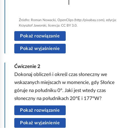
y
u
r
Źródło:
Roman Nowacki, OpenClips (http://pixabay.com), edycja:
u
Krzysztof Jaworski, licencja: CC BY 3.0.
c
Pokaż rozwiązanie
h
Pokaż wyjaśnienie
o
m
i
Ćwiczenie
2
ć
Dokonaj obliczeń i określ czas słoneczny we
p
wskazanych miejscach w momencie, gdy Słońce
o
góruje na południku 0°. Jaki jest wtedy czas
d
słoneczny na południkach 20°E i 177°W?
g
Pokaż rozwiązanie
l
ą
Pokaż wyjaśnienie