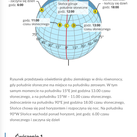
i
k
n
i
j
,
a
b
y
Rysunek przedstawia oświetlenie globu ziemskiego w dniu równonocy,
u
gdy południe słoneczne ma miejsce na południku zerowym. W tym
r
samym momencie na południku 15°E jest godzina 13.00 czasu
słonecznego, a na południku 15°W – 11.00 czasu słonecznego.
u
Jednocześnie na południku 90°E jest godzina 18.00 czasu słonecznego,
c
Słońce chowa się pod horyzontem i rozpoczyna się noc. Na południku
90°W Słońce wychodzi ponad horyzont, jest godz. 6.00 czasu
h
słonecznego i zaczyna się dzień
o
m
Ćwiczenie
1