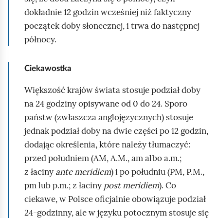
t
o
c
i
u
dokładnie 12 godzin wcześniej niż faktyczny
a
w
d
i
j
j
t
początek doby słonecznej, i trwa do następnej
a
t
ą
r
północy.
r
w
c
z
z
a
a
y
a
r
Ciekawostka
m
m
n
z
a
Większość krajów świata stosuje podział doby
e
i
a
j
a
n
na 24 godziny opisywane od 0 do 24. Sporo
t
i
państw (zwłaszcza anglojęzycznych) stosuje
o
a
jednak podział doby na dwie części po 12 godzin,
d
dodając określenia, które należy tłumaczyć:
ę
przed południem (AM, A.M., am albo a.m.;
o
z łaciny
ante meridiem
) i po południu (PM, P.M.,
b
pm lub p.m.; z łaciny
post meridiem
). Co
l
ciekawe, w Polsce oficjalnie obowiązuje podział
i
24‑godzinny, ale w języku potocznym stosuje się
c