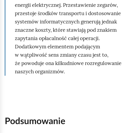
i
energii elektrycznej. Przestawienie zegarów,
d
ę
przestoje środków transportu i dostosowanie
z
”
systemów informatycznych generują jednak
ą
o
znaczne koszty, które stawiają pod znakiem
c
d
zapytania opłacalność całej operacji.
y
g
Dodatkowym elementem podającym
p
ó
w wątpliwość sens zmiany czasu jest to,
r
r
że powoduje ona kilkudniowe rozregulowanie
z
y
naszych organizmów.
e
d
z
o
t
d
ę
o
m
ł
i
Podsumowanie
u
e
p
j