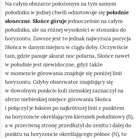
Na całym obszarze położonym na tym samym
południku w jednej chwili odnotowuje się
południe
słoneczne
.
Słońce góruje
jednocześnie na całym
południku, ale na różnej wysokości w stosunku do
horyzontu. Zawsze jest to jednak najwyższa pozycja
Słońca w danym miejscu w ciągu doby. Oczywiście
tam, gdzie panuje akurat noc polarna, Słońce nawet
w południe jest niewidoczne, gdyż także
w momencie górowania znajduje się poniżej linii
horyzontu. Gdyby obserwator znajdujący się
w dowolnym punkcie kuli ziemskiej zaznaczył na
sferze niebieskiej miejsce górowania Słońca
i połączył je łukiem po najkrótszej linii z punktem
na horyzoncie określającym kierunek południowy (S),
a w przeciwną stronę przedłużył do zenitu i dalej do
punktu na horyzoncie określającego północ (N), to