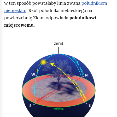
w ten sposób powstałaby linia zwana
południkiem
niebieskim
. Rzut południka niebieskiego na
powierzchnię Ziemi odpowiada
południkowi
miejscowemu
.
K
l
i
k
n
i
j
,
a
b
y