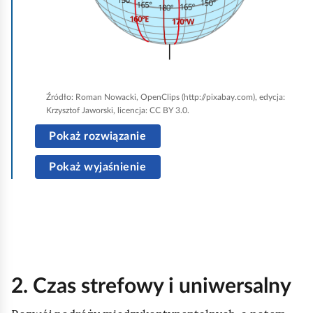
n
c
a
i
y
b
a
m
y
r
i
u
ó
n
r
Źródło:
Roman Nowacki, OpenClips (http://pixabay.com), edycja:
ż
a
u
Krzysztof Jaworski, licencja: CC BY 3.0.
n
t
c
Pokaż rozwiązanie
i
e
h
c
Pokaż wyjaśnienie
j
o
y
s
m
c
a
i
z
m
ć
a
e
p
s
j
o
2. Czas strefowy i uniwersalny
u
p
d
s
ó
g