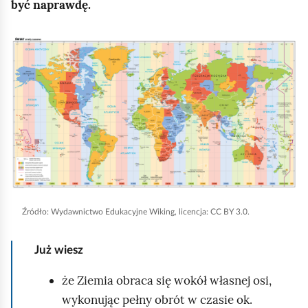
e
być naprawdę.
a
ś
c
c
K
z
y
i
l
t
i
n
k
i
n
k
i
ó
j
w
,
a
Źródło:
Wydawnictwo Edukacyjne Wiking, licencja: CC BY 3.0.
b
y
Już wiesz
u
r
że Ziemia obraca się wokół własnej osi,
u
wykonując pełny obrót w czasie ok.