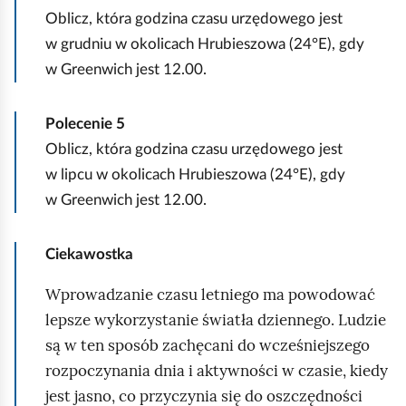
b
u
Oblicz, która godzina czasu urzędowego jest
g
u
p
w grudniu w okolicach Hrubieszowa (24°E), gdy
l
r
o
w Greenwich jest 12.00.
ą
g
ł
d
o
u
Polecenie
5
r
d
Oblicz, która godzina czasu urzędowego jest
a
n
w lipcu w okolicach Hrubieszowa (24°E), gdy
z
i
w Greenwich jest 12.00.
„
k
r
p
Ciekawostka
y
r
s
Wprowadzanie czasu letniego ma powodować
z
u
lepsze wykorzystanie światła dziennego. Ludzie
e
j
są w ten sposób zachęcani do wcześniejszego
c
e
rozpoczynania dnia i aktywności w czasie, kiedy
h
s
jest jasno, co przyczynia się do oszczędności
o