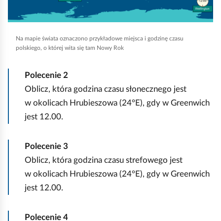
l
a
e
,
ą
z
s
a
d
z
i
b
Na mapie świata oznaczono przykładowe miejsca i godzinę czasu
ę
polskiego, o której wita się tam Nowy Rok
y
o
”
u
p
Polecenie
2
o
r
i
Oblicz, która godzina czasu słonecznego jest
d
u
s
w okolicach Hrubieszowa (24°E), gdy w Greenwich
g
c
e
jest 12.00.
ó
h
m
r
o
P
y
Polecenie
3
m
e
d
Oblicz, która godzina czasu strefowego jest
i
t
o
w okolicach Hrubieszowa (24°E), gdy w Greenwich
ć
e
d
jest 12.00.
p
r
o
o
s
ł
Polecenie
4
d