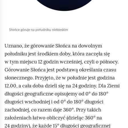
u
r
u
c
Słońce góruje na południku niebieskim
h
o
Uznano, że górowanie Słońca na dowolnym
m
południku jest środkiem doby, która zaczęła się
i
w tym miejscu 12 godzin wcześniej, czyli o północy.
ć
Górowanie Słońca jest podstawą określania czasu
p
słonecznego. Przyjęto, że w południe jest godzina
o
12.00, a cała doba dzieli się na 24 godziny. Dla Ziemi
d
długości geograficzne opisujemy od 0° do 180°
g
długości wschodniej i od 0° do 180° długości
l
zachodniej, co razem daje 360°. Przy takich
ą
założeniach łatwo obliczyć (dzieląc 360° na
d
24 godziny), że każde 15° długości geograficznej