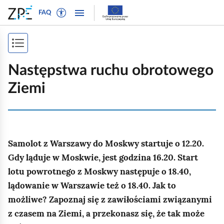
W
P
P
P
FAQ
ł
r
r
o
ą
z
z
k
c
e
e
P
a
z
j
j
ż
o
t
d
d
Następstwa ruchu obrotowego
n
r
ź
ź
k
a
Ziemi
y
d
d
a
w
b
o
o
i
ż
t
n
t
g
e
a
r
s
a
k
w
e
Samolot z Warszawy do Moskwy startuje o 12.20.
p
c
s
i
ś
j
Gdy ląduje w Moskwie, jest godzina 16.20. Start
i
t
g
c
ę
lotu powrotnego z Moskwy następuje o 18.40,
o
a
i
s
lądowanie w Warszawie też o 18.40. Jak to
w
c
t
y
j
możliwe? Zapoznaj się z zawiłościami związanymi
r
d
i
z czasem na Ziemi, a przekonasz się, że tak może
l