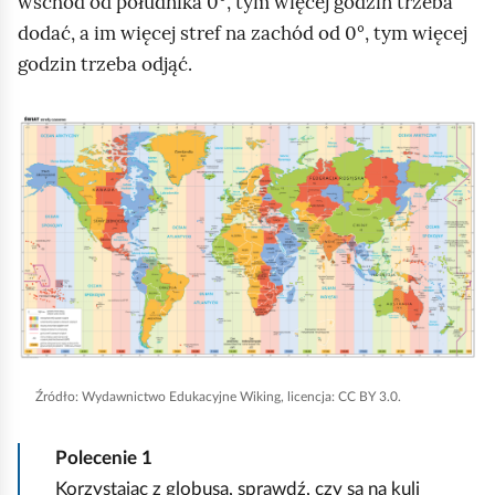
wschód od południka 0°, tym więcej godzin trzeba
m
t
dodać, a im więcej stref na zachód od 0°, tym więcej
i
a
godzin trzeba odjąć.
n
b
a
e
K
r
z
l
ó
z
i
ż
a
k
n
z
n
y
n
i
c
a
j
h
c
,
p
z
a
ó
o
Źródło:
Wydawnictwo Edukacyjne Wiking, licencja: CC BY 3.0.
b
ł
n
y
k
y
Polecenie
1
u
u
c
Korzystając z globusa, sprawdź, czy są na kuli