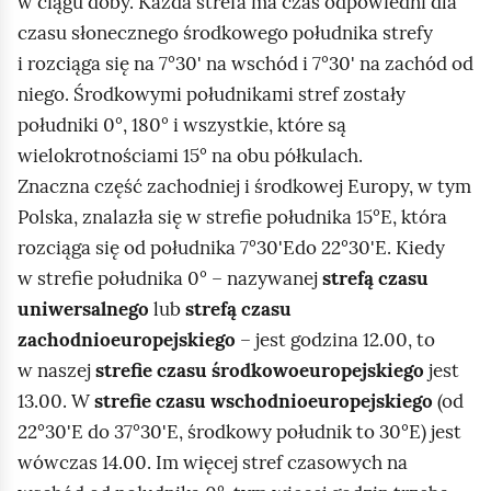
w ciągu doby. Każda strefa ma czas odpowiedni dla
z
j
czasu słonecznego środkowego południka strefy
y
a
i rozciąga się na 7°30' na wschód i 7°30' na zachód od
m
w
niego. Środkowymi południkami stref zostały
i
i
południki 0°, 180° i wszystkie, które są
a
a
wielokrotnościami 15° na obu półkulach.
s
s
Znaczna część zachodniej i środkowej Europy, w tym
t
i
Polska, znalazła się w strefie południka 15°E, która
a
ę
rozciąga się od południka 7°30'Edo 22°30'E. Kiedy
m
m
w strefie południka 0° – nazywanej
strefą czasu
i
a
uniwersalnego
lub
strefą czasu
l
p
zachodnioeuropejskiego
– jest godzina 12.00, to
e
a
w naszej
strefie czasu środkowoeuropejskiego
jest
ż
ś
13.00. W
strefie czasu wschodnioeuropejskiego
(od
ą
w
22°30'E do 37°30'E, środkowy południk to 30°E) jest
c
i
wówczas 14.00. Im więcej stref czasowych na
y
a