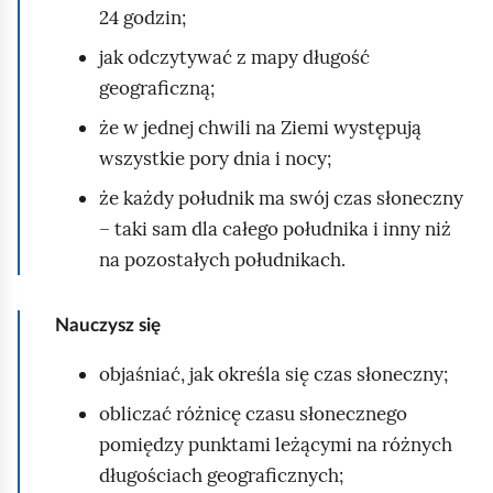
c
24 godzin;
h
jak odczytywać z mapy długość
o
geograficzną;
m
że w jednej chwili na Ziemi występują
i
wszystkie pory dnia i nocy;
ć
p
że każdy południk ma swój czas słoneczny
o
– taki sam dla całego południka i inny niż
d
na pozostałych południkach.
g
l
Nauczysz się
ą
objaśniać, jak określa się czas słoneczny;
d
obliczać różnicę czasu słonecznego
pomiędzy punktami leżącymi na różnych
długościach geograficznych;