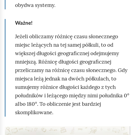
obydwa systemy.
z
a
n
Ważne!
i
Jeżeli obliczamy różnicę czasu słonecznego
a
miejsc leżących na tej samej półkuli, to od
r
większej długości geograficznej odejmujemy
ó
mniejszą. Różnicę długości geograficznej
ż
przeliczamy na różnicę czasu słonecznego. Gdy
n
miejsca leżą jednak na dwóch półkulach, to
i
sumujemy różnice długości każdego z tych
c
południków i leżącego między nimi południka 0°
y
albo 180°. To obliczenie jest bardziej
c
skomplikowane.
z
a
A
s