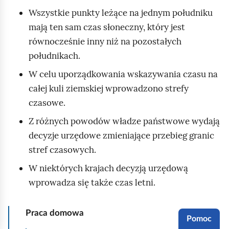
o
s
Wszystkie punkty leżące na jednym południku
ł
c
mają ten sam czas słoneczny, który jest
u
o
równocześnie inny niż na pozostałych
d
w
południkach.
n
o
W celu uporządkowania wskazywania czasu na
i
ś
całej kuli ziemskiej wprowadzono strefy
k
ć
czasowe.
p
P
Z różnych powodów władze państwowe wydają
r
o
decyzje urzędowe zmieniające przebieg granic
z
z
stref czasowych.
e
a
c
r
W niektórych krajach decyzją urzędową
h
a
wprowadza się także czas letni.
o
m
d
k
Praca domowa
Pomoc
z
a