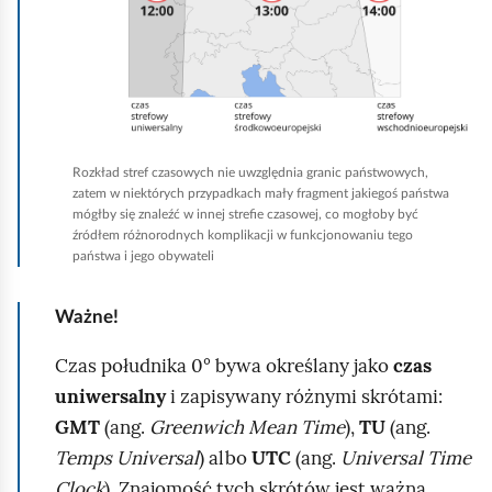
a
n
i
w
k
j
i
t
,
a
ó
a
s
w
b
i
.
y
Rozkład stref czasowych nie uwzględnia granic państwowych,
zatem w niektórych przypadkach mały fragment jakiegoś państwa
ę
G
u
mógłby się znaleźć w innej strefie czasowej, co mogłoby być
m
d
r
źródłem różnorodnych komplikacji w funkcjonowaniu tego
państwa i jego obywateli
a
y
u
p
l
c
Ważne!
a
e
h
ś
k
o
Czas południka 0° bywa określany jako
czas
w
t
m
uniwersalny
i zapisywany różnymi skrótami:
i
o
i
GMT
(ang.
Greenwich Mean Time
),
TU
(ang.
a
r
ć
Temps Universal
) albo
UTC
(ang.
Universal Time
t
w
p
Clock
). Znajomość tych skrótów jest ważna,