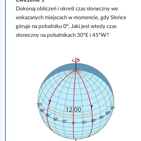
i
Dokonaj obliczeń i określ czas słoneczny we
ć
wskazanych miejscach w momencie, gdy Słońce
p
góruje na południku 0°. Jaki jest wtedy czas
o
słoneczny na południkach 30°E i 45°W?
d
g
K
l
l
ą
i
d
k
n
i
j
,
a
b