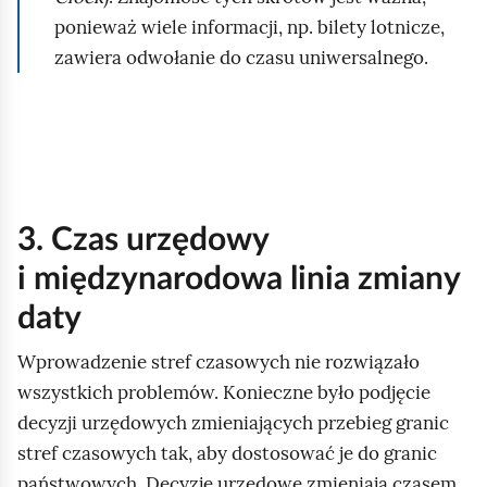
a
y
o
ponieważ wiele informacji, np. bilety lotnicze,
b
p
d
zawiera odwołanie do czasu uniwersalnego.
e
o
g
z
w
l
z
i
ą
a
a
d
z
d
n
a
3. Czas urzędowy
a
s
i międzynarodowa linia zmiany
c
ł
daty
z
o
o
w
Wprowadzenie stref czasowych nie rozwiązało
n
a
wszystkich problemów. Konieczne było podjęcie
y
„
decyzji urzędowych zmieniających przebieg granic
c
J
stref czasowych tak, aby dostosować je do granic
h
e
państwowych. Decyzje urzędowe zmieniają czasem