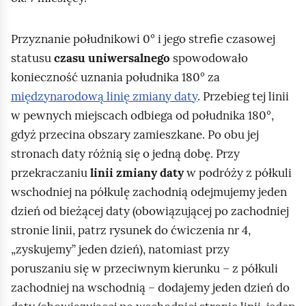
k
a
t
m
Przyznanie południkowi 0° i jego strefie czasowej
ó
a
statusu
czasu uniwersalnego
spowodowało
w
p
konieczność uznania południka 180° za
.
i
międzynarodową linię zmiany daty
. Przebieg tej linii
G
e
w pewnych miejscach odbiega od południka 180°,
d
p
gdyż przecina obszary zamieszkane. Po obu jej
y
o
stronach daty różnią się o jedną dobę. Przy
l
j
przekraczaniu
linii zmiany daty
w podróży z półkuli
e
a
wschodniej na półkulę zachodnią odejmujemy jeden
k
w
dzień od bieżącej daty (obowiązującej po zachodniej
t
i
stronie linii, patrz rysunek do ćwiczenia nr 4,
o
a
„zyskujemy” jeden dzień), natomiast przy
r
s
poruszaniu się w przeciwnym kierunku – z półkuli
w
i
zachodniej na wschodnią – dodajemy jeden dzień do
y
ę