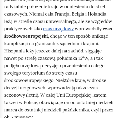
j
k
radykalnie położenie kraju w odniesieniu do stref
a
a
czasowych. Niemal cała Francja, Belgia i Holandia
k
t
leżą w strefie czasu uniwersalnego, ale ze względów
i
e
praktycznych jako
czas urzędowy
wprowadziły
czas
c
r
środkowoeuropejski
, chcąc w ten sposób uniknąć
h
y
komplikacji na granicach z sąsiednimi krajami.
k
n
Hiszpania leży jeszcze dalej na zachód, sięgając
o
b
nawet po strefę czasową południka 15°W, a i tak
l
u
podjęła urzędową decyzję o przeniesieniu całego
w
r
swojego terytorium do strefy czasu
i
g
środkowoeuropejskiego. Niektóre kraje, w drodze
e
u
decyzji urzędowych, wprowadzają także czas
k
…
sezonowy (letni). W całej Unii Europejskiej, zatem
p
”
także i w Polsce, obowiązuje on od ostatniej niedzieli
u
,
marca do ostatniej niedzieli października, czyli przez
n
n
ok. 7 miesięcy.