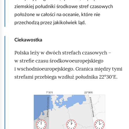
r
l
h
ziemskiej południki środkowe stref czasowych
u
a
j
położone w całości na oceanie, które nie
c
c
a
przechodzą przez jakikolwiek ląd.
h
h
k
o
.
i
Ciekawostka
m
N
c
i
a
Polska leży w dwóch strefach czasowych –
h
ć
j
w strefie czasu środkowoeuropejskiego
k
p
p
i wschodnioeuropejskiego. Granica między tymi
o
o
i
strefami przebiega wzdłuż południka 22°30'E.
l
d
e
w
g
r
i
K
l
w
e
l
ą
p
k
i
d
o
p
k
j
u
n