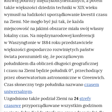
Rozwój podróży międzykontynentalnych, a potem
ł
ł
l
także większości dziedzin techniki w XIX wieku
o
k
ą
wymusił na ludzkości uporządkowanie kwestii czasu
n
u
d
na Ziemi. Nie mogło być już tak, że każda
e
l
miejscowość na jakimś obszarze miała swój własny
c
i
lokalny czas. Na międzynarodowej konferencji
z
.
w Waszyngtonie w 1884 roku przedstawiciele
n
N
większości gospodarczo rozwiniętych państw
e
a
świata porozumieli się, że początkowym
g
j
południkiem dla obliczeń długości geograficznej
o
p
i czasu na Ziemi będzie południk 0°, przechodzący
p
i
przez obserwatorium astronomiczne w Greenwich.
o
e
Czas słoneczny tego południka nazwano
czasem
m
r
uniwersalnym
.
i
w
Uzgodniono także podział Ziemi na
24
strefy
ę
p
czasowe
przyporządkowane wszystkim godzinom
d
o