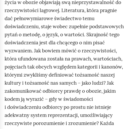
d
życia w obozie objawiają swą nieprzystawalność do
g
rzeczywistości lagrowej. Literatura, która pragnie
l
dać pełnowymiarowe świadectwo temu
ą
doświadczeniu, staje wobec zupełnie podstawowych
d
pytań o metodę, o język, o wartości. Skrajność tego
doświadczenia jest dla chcącego o nim pisać
wyzwaniem. Jak bowiem mówić o rzeczywistości,
która ufundowana została na prawach, wartościach,
pojęciach tak obcych względem kategorii i kanonów,
którymi zwykliśmy definiować tożsamość naszej
kultury i tożsamość nas samych – jako ludzi? Jak
zakomunikować odbiorcy prawdę o obozie, jakim
kodem ją wyrazić – gdy w świadomości
i doświadczeniu odbiorcy po prostu nie istnieje
adekwatny system reprezentacji, umożliwiający
rzeczywiste porozumienie i zrozumienie? Każda