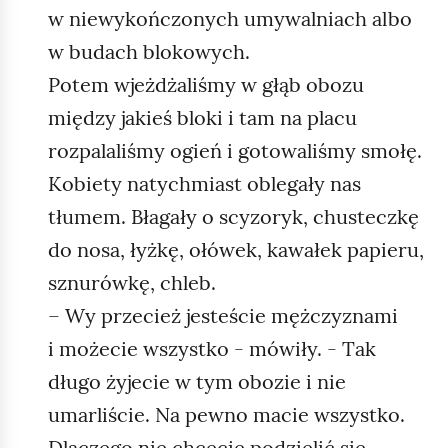
w niewykończonych umywalniach albo
w budach blokowych.
Potem wjeżdżaliśmy w głąb obozu
między jakieś bloki i tam na placu
rozpalaliśmy ogień i gotowaliśmy smołę.
Kobiety natychmiast oblegały nas
tłumem. Błagały o scyzoryk, chusteczkę
do nosa, łyżkę, ołówek, kawałek papieru,
sznurówkę, chleb.
– Wy przecież jesteście mężczyznami
i możecie wszystko - mówiły. - Tak
długo żyjecie w tym obozie i nie
umarliście. Na pewno macie wszystko.
Dlaczego nie chcecie podzielić się