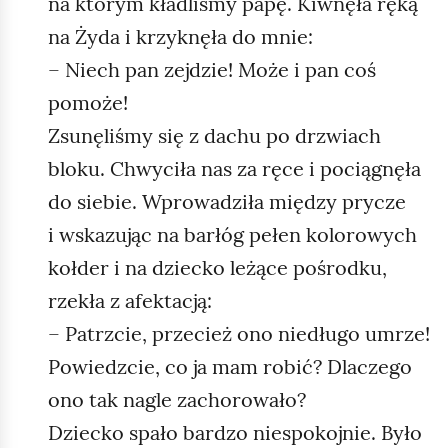
na którym kładliśmy papę. Kiwnęła ręką
na Żyda i krzyknęła do mnie:
– Niech pan zejdzie! Może i pan coś
pomoże!
Zsunęliśmy się z dachu po drzwiach
bloku. Chwyciła nas za ręce i pociągnęła
do siebie. Wprowadziła między prycze
i wskazując na barłóg pełen kolorowych
kołder i na dziecko leżące pośrodku,
rzekła z afektacją:
– Patrzcie, przecież ono niedługo umrze!
Powiedzcie, co ja mam robić? Dlaczego
ono tak nagle zachorowało?
Dziecko spało bardzo niespokojnie. Było