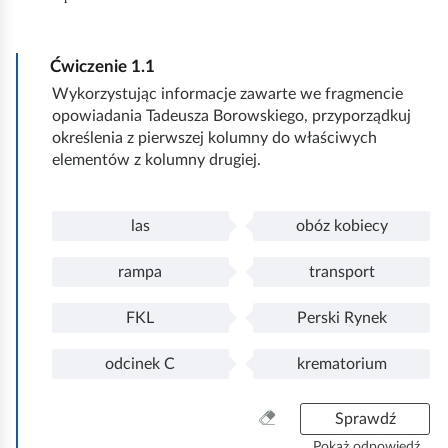
Ćwiczenie
1.1
Wykorzystując informacje zawarte we fragmencie
opowiadania Tadeusza Borowskiego, przyporządkuj
określenia z pierwszej kolumny do właściwych
elementów z kolumny drugiej.
las
obóz kobiecy
P
l
o
a
rampa
transport
ł
s
P
r
ą
o
a
FKL
Perski Rynek
c
ł
m
P
F
z
ą
p
o
K
odcinek C
krematorium
o
c
a
ł
L
P
o
n
z
ą
o
d
y
o
c
ł
c
W
Sprawdź
z
n
z
ą
i
y
Pokaż odpowiedź