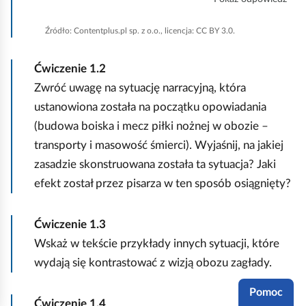
:
y
o
c
n
c
z
n
z
e
z
Źródło:
Contentplus.pl sp. z o.o., licencja: CC BY 3.0.
:
y
o
k
y
z
n
C
ś
:
Ćwiczenie
1.2
y
ć
z
w
Zwróć uwagę na sytuację narracyjną, która
:
s
ustanowiona została na początku opowiadania
z
(budowa boiska i mecz piłki nożnej w obozie –
y
transporty i masowość śmierci). Wyjaśnij, na jakiej
s
t
zasadzie skonstruowana została ta sytuacja? Jaki
k
efekt został przez pisarza w ten sposób osiągnięty?
o
Ćwiczenie
1.3
Wskaż w tekście przykłady innych sytuacji, które
wydają się kontrastować z wizją obozu zagłady.
Pomoc
Ćwiczenie
1.4