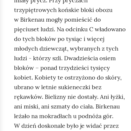
miały prycz. Przy pryczach
trzypiętrowych końskie bloki obozu
w Birkenau mogły pomieścić do
pięciuset ludzi. Na odcinku C władowano
do tych bloków po tysiąc i więcej
młodych dziewcząt, wybranych z tych
ludzi - którzy szli. Dwadzieścia osiem
bloków – ponad trzydzieści tysięcy
kobiet. Kobiety te ostrzyżono do skóry,
ubrano w letnie sukieneczki bez
rękawków. Bielizny nie dostały. Ani łyżki,
ani miski, ani szmaty do ciała. Birkenau
leżało na mokradłach u podnóża gór.
W dzień doskonale było je widać przez