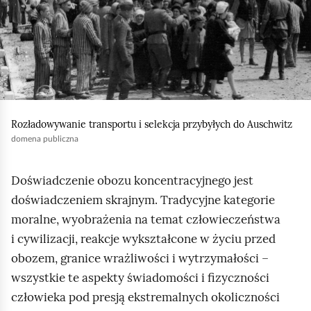
e
j
a
ś
,
c
c
a
z
b
y
i
t
y
n
u
i
r
Rozładowywanie transportu i selekcja przybyłych do Auschwitz
k
u
domena publiczna
ó
c
w
h
Doświadczenie obozu koncentracyjnego jest
o
doświadczeniem skrajnym. Tradycyjne kategorie
m
moralne, wyobrażenia na temat człowieczeństwa
i
i cywilizacji, reakcje wykształcone w życiu przed
ć
obozem, granice wrażliwości i wytrzymałości –
p
wszystkie te aspekty świadomości i fizyczności
o
człowieka pod presją ekstremalnych okoliczności