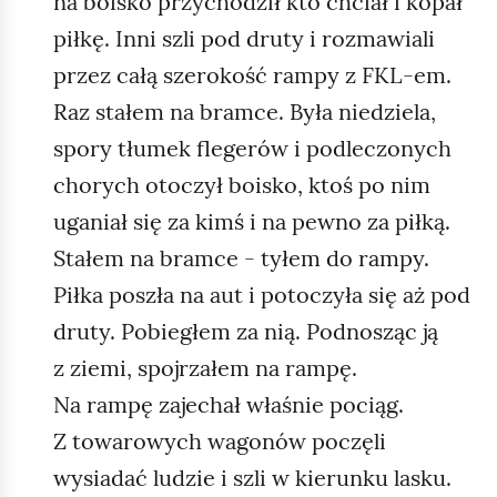
na boisko przychodził kto chciał i kopał
piłkę. Inni szli pod druty i rozmawiali
przez całą szerokość rampy z FKL‑em.
Raz stałem na bramce. Była niedziela,
spory tłumek flegerów i podleczonych
chorych otoczył boisko, ktoś po nim
uganiał się za kimś i na pewno za piłką.
Stałem na bramce - tyłem do rampy.
Piłka poszła na aut i potoczyła się aż pod
druty. Pobiegłem za nią. Podnosząc ją
z ziemi, spojrzałem na rampę.
Na rampę zajechał właśnie pociąg.
Z towarowych wagonów poczęli
wysiadać ludzie i szli w kierunku lasku.