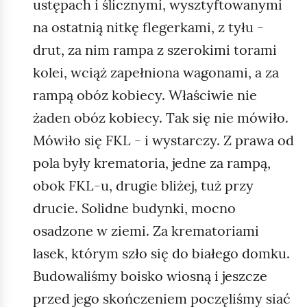
ustępach i ślicznymi, wysztyftowanymi
na ostatnią nitkę flegerkami, z tyłu -
drut, za nim rampa z szerokimi torami
kolei, wciąż zapełniona wagonami, a za
rampą obóz kobiecy. Właściwie nie
żaden obóz kobiecy. Tak się nie mówiło.
Mówiło się FKL - i wystarczy. Z prawa od
pola były krematoria, jedne za rampą,
obok FKL‑u, drugie bliżej, tuż przy
drucie. Solidne budynki, mocno
osadzone w ziemi. Za krematoriami
lasek, którym szło się do białego domku.
Budowaliśmy boisko wiosną i jeszcze
przed jego skończeniem poczęliśmy siać