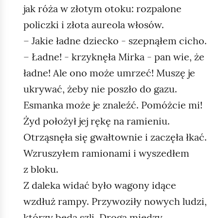
jak róża w złotym otoku: rozpalone
policzki i złota aureola włosów.
– Jakie ładne dziecko - szepnąłem cicho.
– Ładne! - krzyknęła Mirka - pan wie, że
ładne! Ale ono może umrzeć! Muszę je
ukrywać, żeby nie poszło do gazu.
Esmanka może je znaleźć. Pomóżcie mi!
Żyd położył jej rękę na ramieniu.
Otrząsnęła się gwałtownie i zaczęła łkać.
Wzruszyłem ramionami i wyszedłem
z bloku.
Z daleka widać było wagony idące
wzdłuż rampy. Przywoziły nowych ludzi,
którzy będą szli. Drogą między