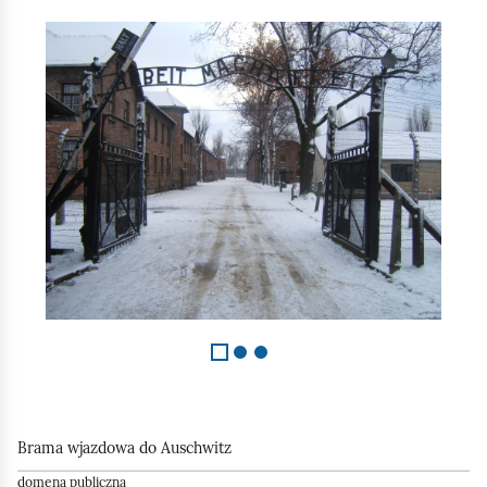
S
l
a
j
d
1
z
3
Brama wjazdowa do Auschwitz
domena publiczna