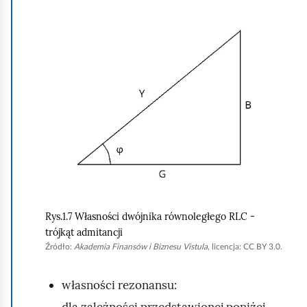
K
l
i
k
n
i
j
,
a
b
y
Rys.1.7 Własności dwójnika równoległego RLC -
trójkąt admitancji
u
Źródło:
Akademia Finansów i Biznesu Vistula
, licencja: CC BY 3.0.
r
u
własności rezonansu:
c
dla zależności przedstawionej poniżej