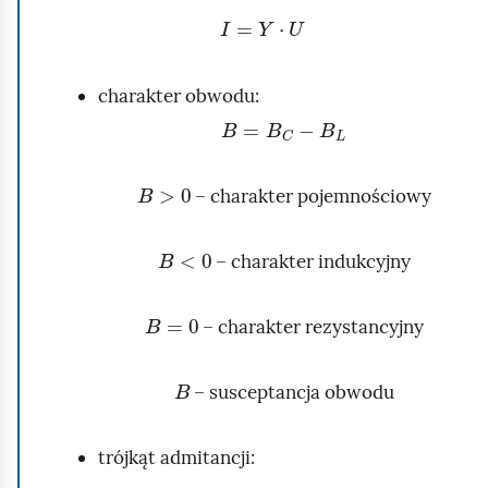
I
=
Y
·
U
charakter obwodu:
B
=
B
C
−
B
L
B
>
0
– charakter pojemnościowy
B
<
0
– charakter indukcyjny
B
=
0
– charakter rezystancyjny
B
– susceptancja obwodu
trójkąt admitancji: