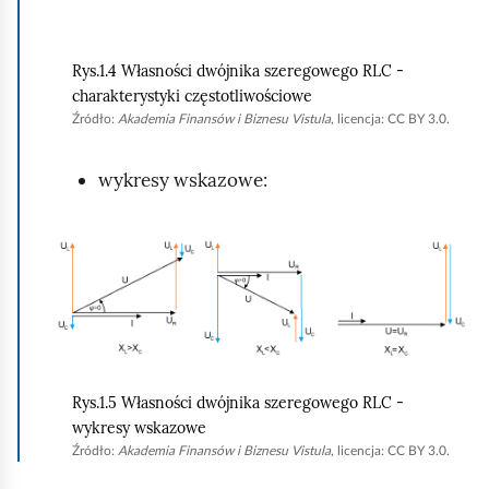
u
c
Rys.1.4 Własności dwójnika szeregowego RLC -
h
charakterystyki częstotliwościowe
o
Źródło:
Akademia Finansów i Biznesu Vistula
, licencja: CC BY 3.0.
m
wykresy wskazowe:
i
ć
p
K
o
l
d
i
g
k
l
n
ą
i
Rys.1.5 Własności dwójnika szeregowego RLC -
d
j
wykresy wskazowe
Źródło:
Akademia Finansów i Biznesu Vistula
, licencja: CC BY 3.0.
,
a