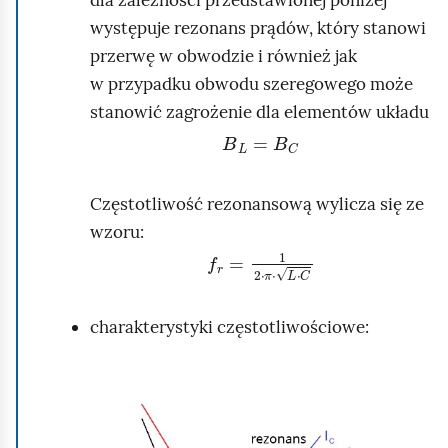
h
występuje rezonans prądów, który stanowi
o
przerwę w obwodzie i również jak
m
w przypadku obwodu szeregowego może
i
stanowić zagrożenie dla elementów układu
ć
B
L
=
B
C
p
o
d
Częstotliwość rezonansową wylicza się ze
g
wzoru:
f
r
=
1
2
·
π
·
L
·
C
l
ą
d
charakterystyki częstotliwościowe:
K
l
i