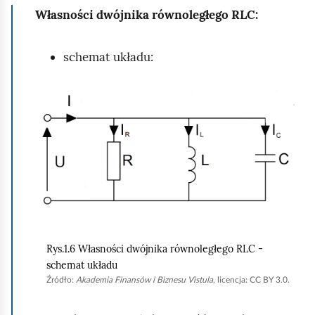
Własności dwójnika równoległego RLC:
b
y
schemat układu:
u
r
u
K
c
l
h
i
o
k
m
n
i
i
ć
j
p
,
Rys.1.6 Własności dwójnika równoległego RLC -
o
a
schemat układu
d
b
Źródło:
Akademia Finansów i Biznesu Vistula
, licencja: CC BY 3.0.
g
y
l
u