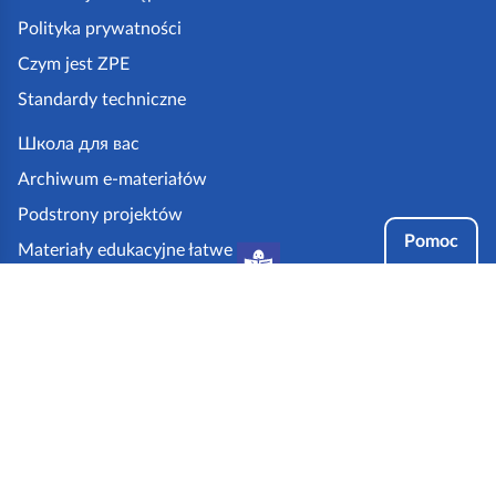
a
Polityka prywatności
z
Czym jest ZPE
p
Standardy techniczne
e
.
Школа для вас
g
Archiwum e-materiałów
o
Podstrony projektów
v
Pomoc
Materiały edukacyjne łatwe
.
do czytania i zrozumienia
p
Tryby dostępności
l
Partnerzy: