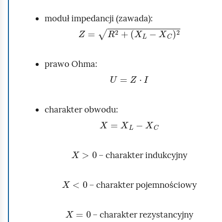
p
moduł impedancji (zawada):
o
Z
=
R
2
+
(
X
L
−
X
C
)
2
d
g
l
prawo Ohma:
U
=
Z
·
I
ą
d
charakter obwodu:
X
=
X
L
−
X
C
X
>
0
– charakter indukcyjny
X
<
0
– charakter pojemnościowy
X
=
0
– charakter rezystancyjny