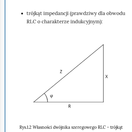
trójkąt impedancji (prawdziwy dla obwodu
RLC o charakterze indukcyjnym):
K
l
i
k
n
i
j
,
a
b
y
Rys.1.2 Własności dwójnika szeregowego RLC - trójkąt
u