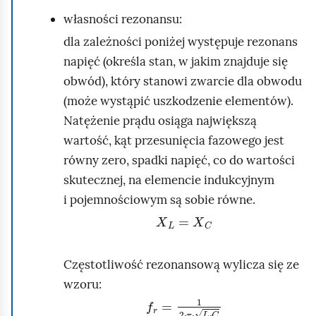
własności rezonansu:
ć
p
dla zależności poniżej występuje rezonans
o
napięć (określa stan, w jakim znajduje się
d
obwód), który stanowi zwarcie dla obwodu
g
(może wystąpić uszkodzenie elementów).
l
Natężenie prądu osiąga największą
ą
wartość, kąt przesunięcia fazowego jest
d
równy zero, spadki napięć, co do wartości
skutecznej, na elemencie indukcyjnym
i pojemnościowym są sobie równe.
X
L
=
X
C
Częstotliwość rezonansową wylicza się ze
wzoru:
f
r
=
1
2
·
π
·
L
·
C