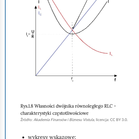
k
n
i
j
,
a
b
y
u
r
u
c
Rys.1.8 Własności dwójnika równoległego RLC -
h
charakterystyki częstotliwościowe
o
Źródło:
Akademia Finansów i Biznesu Vistula
, licencja: CC BY 3.0.
m
wykresy wskazowe:
i