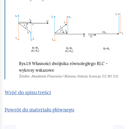
ć
p
K
o
l
d
i
g
k
l
n
ą
i
d
Rys.1.9 Własności dwójnika równoległego RLC -
j
wykresy wskazowe
,
Źródło:
Akademia Finansów i Biznesu Vistula
, licencja: CC BY 3.0.
a
b
Wróć do spisu treści
y
u
Powrót do materiału głównego
r
u
c