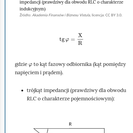
impedancji (prawdziwy dla obwodu RLC o charakterze
r
indukcyjnym)
u
Źródło:
Akademia Finansów i Biznesu Vistula
, licencja: CC BY 3.0.
c
h
tg
φ
=
X
R
o
m
i
φ
gdzie
to kąt fazowy odbiornika (kąt pomiędzy
ć
napięciem i prądem).
p
o
d
trójkąt impedancji (prawdziwy dla obwodu
g
RLC o charakterze pojemnościowym):
l
ą
K
d
l
i