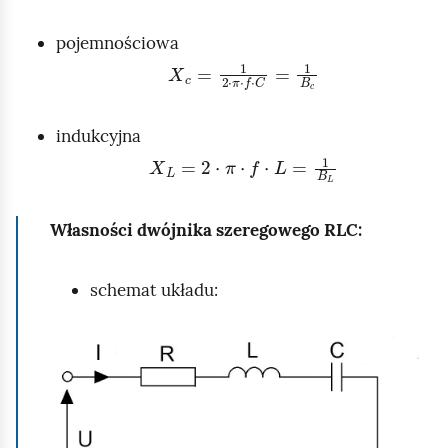
pojemnościowa
X
c
=
1
2
·
π
·
f
·
C
=
1
B
c
indukcyjna
X
L
=
2
·
π
·
f
·
L
=
1
B
L
Własności dwójnika szeregowego RLC:
schemat układu:
K
l
i
k