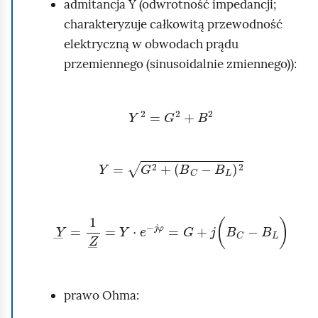
admitancja Y (odwrotność impedancji;
ą
r
charakteryzuje całkowitą przewodność
d
u
elektryczną w obwodach prądu
c
przemiennego (sinusoidalnie zmiennego)):
h
o
Y
2
=
G
2
+
B
2
m
i
ć
Y
=
G
2
+
(
B
C
−
B
L
)
2
p
o
Y
¯
=
1
Z
¯
=
Y
·
e
-
j
φ
=
G
+
j
(
B
C
-
B
L
)
d
g
l
ą
prawo Ohma:
d