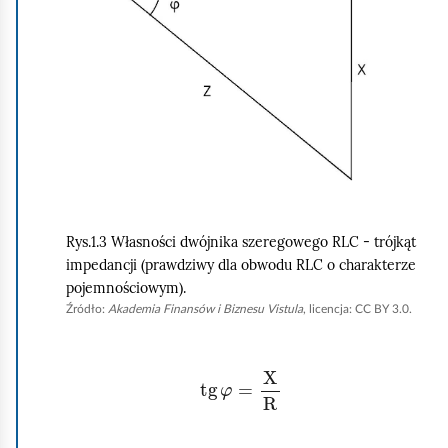
k
n
i
j
,
a
b
y
Rys.1.3 Własności dwójnika szeregowego RLC - trójkąt
u
impedancji (prawdziwy dla obwodu RLC o charakterze
r
pojemnościowym).
u
Źródło:
Akademia Finansów i Biznesu Vistula
, licencja: CC BY 3.0.
c
h
tg
φ
=
X
R
o
m
i