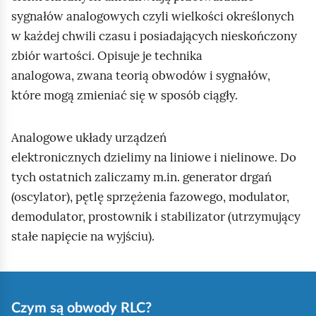
e
a
sygnałów analogowych czyli wielkości określonych
ś
c
w każdej chwili czasu i posiadających nieskończony
c
z
zbiór wartości. Opisuje je technika
y
i
analogowa, zwana teorią obwodów i sygnałów,
t
które mogą zmieniać się w sposób ciągły.
n
i
k
Analogowe układy urządzeń
ó
elektronicznych dzielimy na liniowe i nielinowe. Do
w
tych ostatnich zaliczamy m.in. generator drgań
(oscylator), pętlę sprzężenia fazowego, modulator,
demodulator, prostownik i stabilizator (utrzymujący
stałe napięcie na wyjściu).
Czym są obwody RLC?