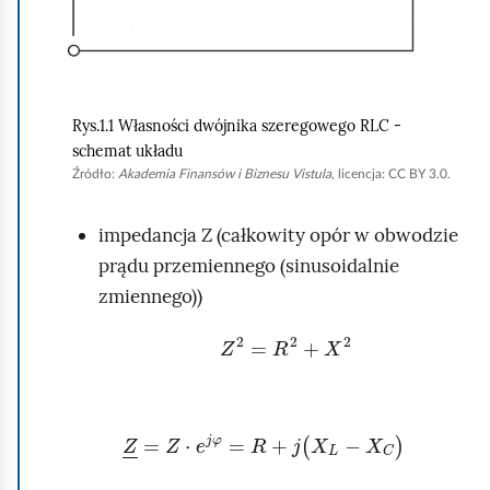
n
i
j
,
Rys.1.1 Własności dwójnika szeregowego RLC -
a
schemat układu
b
Źródło:
Akademia Finansów i Biznesu Vistula
, licencja: CC BY 3.0.
y
u
impedancja Z (całkowity opór w obwodzie
r
prądu przemiennego (sinusoidalnie
u
zmiennego))
c
Z
2
=
R
2
+
X
2
h
o
m
Z
=
Z
·
e
j
φ
=
R
+
j
(
X
L
-
X
C
)
i
ć