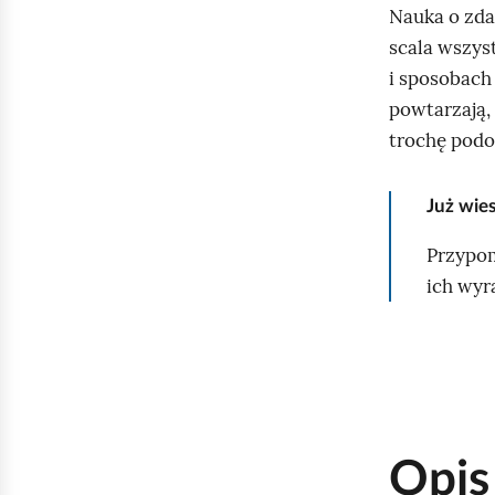
Nauka o zdan
scala wszys
i sposobach 
powtarzają,
trochę podob
Już wie
Przypom
ich wyr
Opis