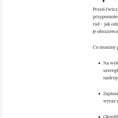
Przed ćwicz
przypomnieć
rad – jak o
je obrazow
Co musimy p
Na wyk
szereg
nadrzę
Zapisa
wyraz 
Określi