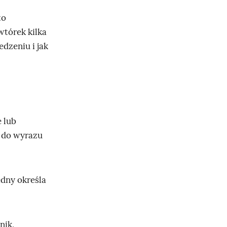
to
tórek kilka
dzeniu i jak
 lub
ą do wyrazu
ędny określa
nik,