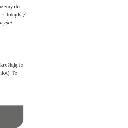
ożemy do
a
– dokądś /
uryści
kreślają to
iot). Te