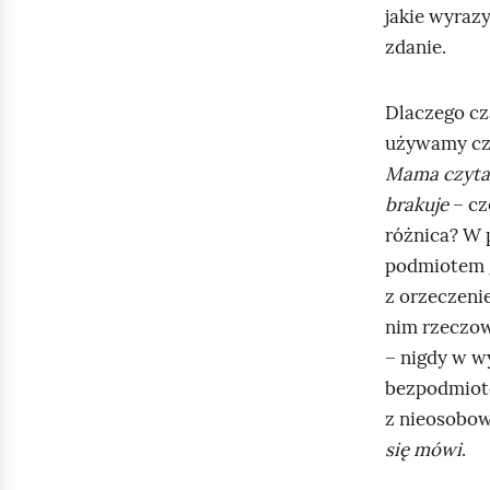
jakie wyrazy
zdanie.
Dlaczego cz
używamy c
Mama czyta
brakuje
– cz
różnica? W
podmiotem 
z orzeczen
nim rzeczow
– nigdy w w
bezpodmiot
z nieosobow
się mówi
.