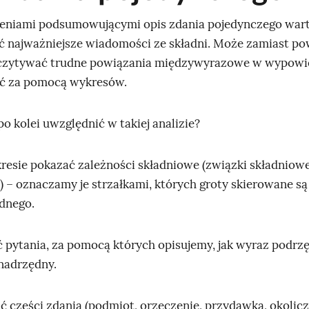
eniami podsumowującymi opis zdania pojedynczego war
 najważniejsze wiadomości ze składni. Może zamiast pow
dczytywać trudne powiązania międzywyrazowe w wypowie
ać za pomocą wykresów.
o kolei uwzględnić w takiej analizie?
resie pokazać zależności składniowe (związki składniowe
i) – oznaczamy je strzałkami, których groty skierowane s
dnego.
ć pytania, za pomocą których opisujemy, jak wyraz podrz
nadrzędny.
ć części zdania (podmiot, orzeczenie, przydawka, okolicz