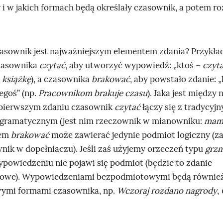
 i w jakich formach będą określały czasownik, a potem ro
asownik jest najważniejszym elementem zdania? Przykła
zasownika
czytać
, aby utworzyć wypowiedź: „ktoś –
czyt
 książkę
), a czasownika
brakować
, aby powstało zdanie: 
egoś” (np.
Pracownikom brakuje czasu
). Jaka jest między 
 pierwszym zdaniu czasownik
czytać
łączy się z tradycyj
gramatycznym (jest nim rzeczownik w mianowniku:
mam
iem
brakować
może zawierać jedynie podmiot logiczny (za
nik w dopełniaczu). Jeśli zaś użyjemy orzeczeń typu
grzm
ypowiedzeniu nie pojawi się podmiot (będzie to zdanie
owe). Wypowiedzeniami bezpodmiotowymi będą również
ymi formami czasownika, np.
Wczoraj rozdano nagrody
,