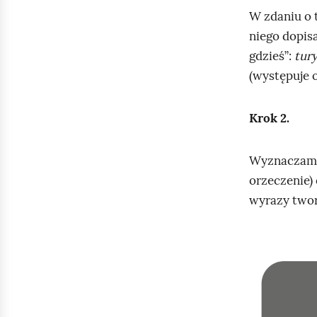
W zdaniu o 
niego dopis
gdzieś”:
tury
(występuje 
Krok 2.
Wyznaczamy 
orzeczenie) 
wyrazy twor
K
l
i
k