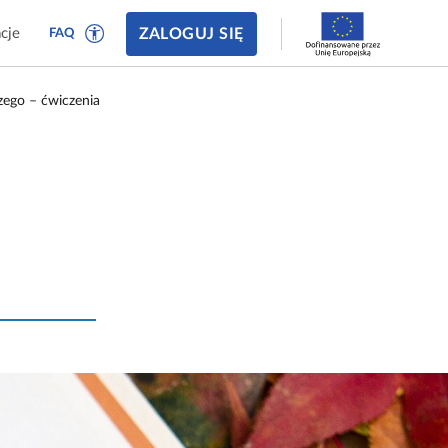
ZALOGUJ SIĘ
cje
FAQ
zego – ćwiczenia
–