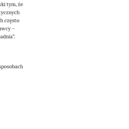
ki tym, że
atycznych
ch często
nawcy –
adnia”.
 sposobach