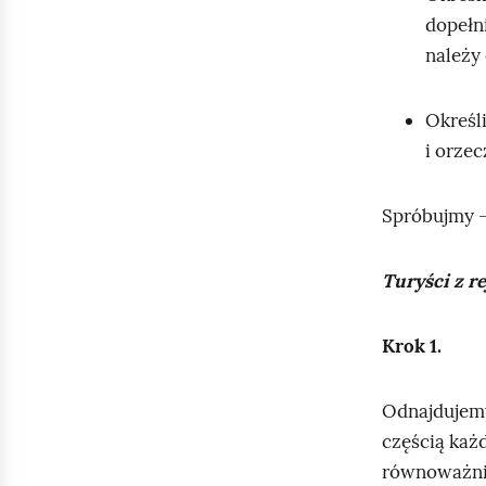
dopełni
należy
Określ
i orzec
Spróbujmy –
Turyści z r
Krok 1.
Odnajdujemy
częścią każ
równoważnik