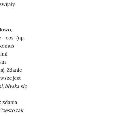
zwijały
dowo,
a
– coś” (np.
„komuś –
nimi
nym
a
). Zdanie
wsze jest
i
,
błyska się
 zdania
Często tak