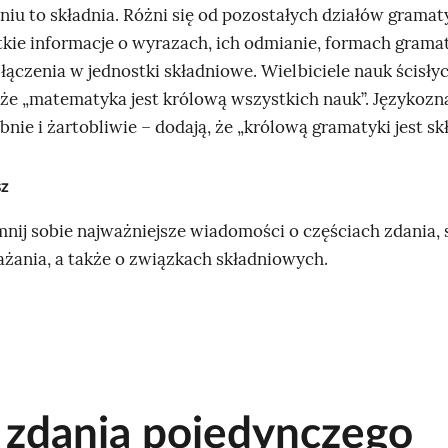
iu to składnia. Różni się od pozostałych działów gramaty
tkie informacje o wyrazach, ich odmianie, formach gram
łączenia w jednostki składniowe. Wielbiciele nauk ścisły
 że „matematyka jest królową wszystkich nauk”. Językoz
nie i żartobliwie – dodają, że „królową gramatyki jest skł
sz
nij sobie najważniejsze wiadomości o częściach zdania,
ażania, a także o związkach składniowych.
 zdania pojedynczego