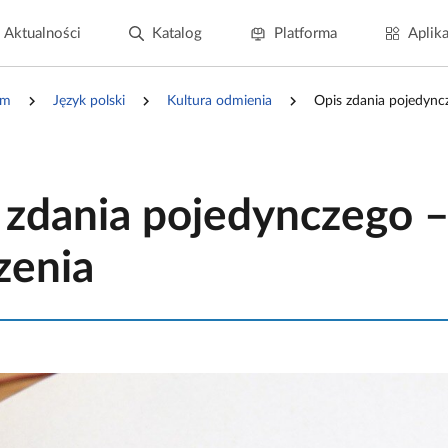
Aktualności
Katalog
Platforma
Aplika
um
Język polski
Kultura odmienia
Opis zdania pojedync
 zdania pojedynczego 
zenia