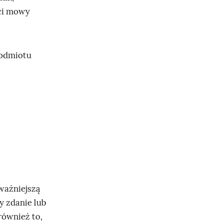
ści mowy
podmiotu
ważniejszą
y zdanie lub
również to,