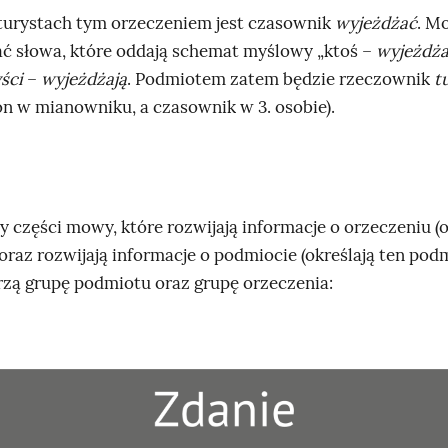
turystach tym orzeczeniem jest czasownik
wyjeżdżać
. M
ać słowa, które oddają schemat myślowy „ktoś –
wyjeżdż
ści
–
wyjeżdżają
. Podmiotem zatem będzie rzeczownik
t
on w mianowniku, a czasownik w 3. osobie).
części mowy, które rozwijają informacje o orzeczeniu (o
oraz rozwijają informacje o podmiocie (określają ten podm
zą grupę podmiotu oraz grupę orzeczenia: