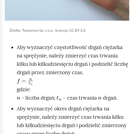
p
o
d
g
Źródło:
Tomorrow Sp. z o.o., licencja: CC BY 3.0.
l
Aby wyznaczyć częstotliwość drgań ciężarka
ą
na sprężynie, należy zmierzyć czas trwania
d
kilku lub kilkudziesięciu drgań i podzielić liczbę
drgań przez zmierzony czas.
f
=
n
t
n
gdzie:
n
t
n
n
– liczba drgań;
– czas trwania
drgań.
Aby wyznaczyć okres drgań ciężarka na
sprężynie, należy zmierzyć czas trwania kilku
lub kilkudziesięciu drgań i podzielić zmierzony
czasu przez liczbę drgań.