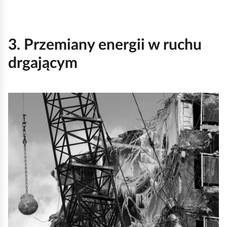
3. Przemiany energii w ruchu
drgającym
K
l
i
k
n
i
j
,
a
b