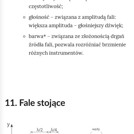
częstotliwość;
ą
d
głośność – związana z amplitudą fali:
większa amplituda – głośniejszy dźwięk;
barwa* – związana ze złożonością drgań
źródła fali, pozwala rozróżniać brzmienie
różnych instrumentów.
11. Fale stojące
K
l