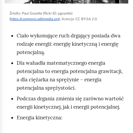
y
Źródło:
Paul Goyette (flickr ID: pgoyette)
u
(
https://commons.wikimedia.org
), licencja: CC BY-SA 2.0.
r
u
Ciało wykonujące ruch drgający posiada dwa
c
rodzaje energii: energię kinetyczną i energię
h
potencjalną.
o
Dla wahadła matematycznego energia
m
potencjalna to energia potencjalna grawitacji,
i
a dla ciężarka na sprężynie – energia
ć
potencjalna sprężystości.
p
Podczas drgania zmienia się zarówno wartość
o
energii kinetycznej, jak i energii potencjalnej.
d
g
Energia kinetyczna:
l
ą