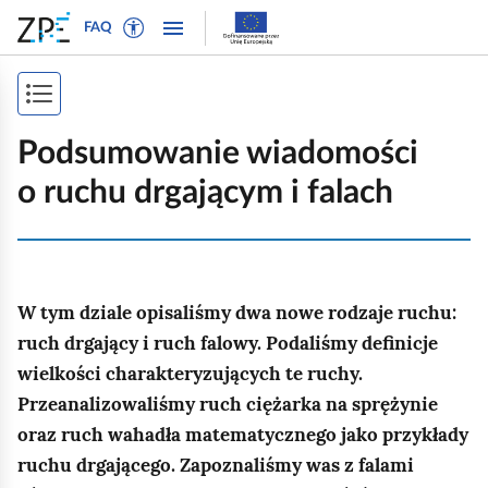
W
P
P
P
FAQ
ł
r
r
o
ą
z
z
k
c
e
e
P
a
z
j
j
ż
o
t
d
d
Podsumowanie wiadomości
n
r
ź
ź
k
a
o ruchu drgającym i falach
y
d
d
a
w
b
o
o
i
ż
t
n
t
g
e
a
r
s
a
k
w
e
W tym dziale opisaliśmy dwa nowe rodzaje ruchu:
p
c
s
i
ś
j
ruch drgający i ruch falowy. Podaliśmy definicje
i
t
g
c
ę
wielkości charakteryzujących te ruchy.
o
a
i
s
Przeanalizowaliśmy ruch ciężarka na sprężynie
w
c
t
y
j
oraz ruch wahadła matematycznego jako przykłady
r
d
i
ruchu drgającego. Zapoznaliśmy was z falami
l