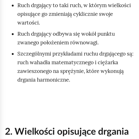
Ruch drgający to taki ruch, w którym wielkości
u
opisujące go zmieniają cyklicznie swoje
c
wartości.
h
Ruch drgający odbywa się wokół punktu
o
zwanego położeniem równowagi.
m
i
Szczególnymi przykładami ruchu drgającego są:
ć
ruch wahadła matematycznego i ciężarka
p
zawieszonego na sprężynie, które wykonują
o
drgania harmoniczne.
d
g
l
ą
d
2. Wielkości opisujące drgania