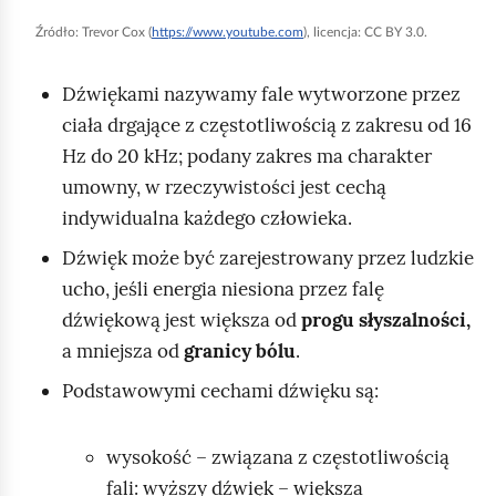
b
Źródło:
Trevor Cox (
https://www.youtube.com
), licencja: CC BY 3.0.
y
u
Dźwiękami nazywamy fale wytworzone przez
r
ciała drgające z częstotliwością z zakresu od 16
u
Hz do 20 kHz; podany zakres ma charakter
c
umowny, w rzeczywistości jest cechą
h
indywidualna każdego człowieka.
o
Dźwięk może być zarejestrowany przez ludzkie
m
ucho, jeśli energia niesiona przez falę
i
dźwiękową jest większa od
progu słyszalności,
ć
a mniejsza od
granicy bólu
.
p
Podstawowymi cechami dźwięku są:
o
d
wysokość – związana z częstotliwością
g
fali: wyższy dźwięk – większa
l