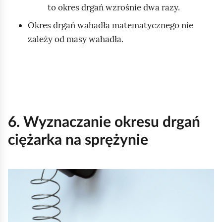
to okres drgań wzrośnie dwa razy.
Okres drgań wahadła matematycznego nie
zależy od masy wahadła.
6. Wyznaczanie okresu drgań
ciężarka na sprężynie
K
l
i
k