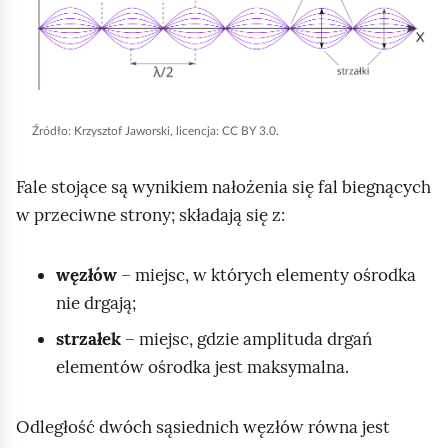
i
k
n
i
Źródło:
Krzysztof Jaworski, licencja: CC BY 3.0.
j
,
Fale stojące są wynikiem nałożenia się fal biegnących
a
w przeciwne strony; składają się z:
b
y
węzłów
– miejsc, w których elementy ośrodka
u
nie drgają;
r
u
strzałek
– miejsc, gdzie amplituda drgań
c
elementów ośrodka jest maksymalna.
h
o
Odległość dwóch sąsiednich węzłów równa jest
m