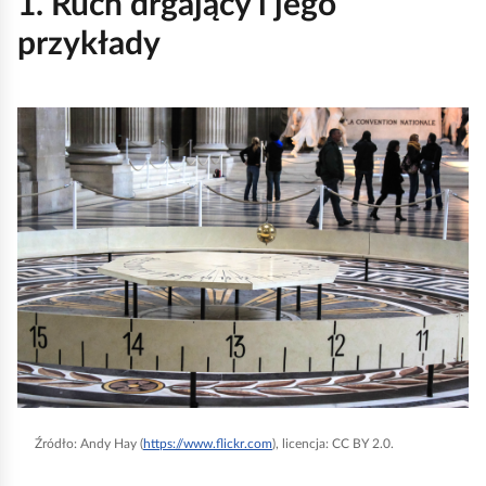
1. Ruch drgający i jego
l
przykłady
ą
d
K
l
i
k
n
i
j
,
a
b
y
Źródło:
Andy Hay (
https://www.flickr.com
), licencja: CC BY 2.0.
u
r