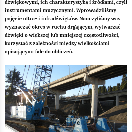
e
dźwiękowymi, ich charakterystyką i źródłami, czyli
a
ś
instrumentami muzycznymi. Wprowadziliśmy
c
pojęcie ultra- i infradźwięków. Nauczyliśmy was
c
z
wyznaczać okres w ruchu drgającym, wytwarzać
y
i
t
dźwięki o większej lub mniejszej częstotliwości,
n
korzystać z zależności między wielkościami
i
opisującymi fale do obliczeń.
k
ó
K
w
l
i
k
n
i
j
,