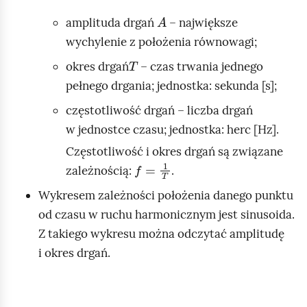
A
h
amplituda drgań
– największe
o
wychylenie z położenia równowagi;
m
T
okres drgań
– czas trwania jednego
i
pełnego drgania; jednostka: sekunda [s];
ć
częstotliwość drgań – liczba drgań
p
w jednostce czasu; jednostka: herc [Hz].
o
d
Częstotliwość i okres drgań są związane
f
=
1
T
g
zależnością:
.
l
Wykresem zależności położenia danego punktu
ą
od czasu w ruchu harmonicznym jest sinusoida.
d
Z takiego wykresu można odczytać amplitudę
i okres drgań.