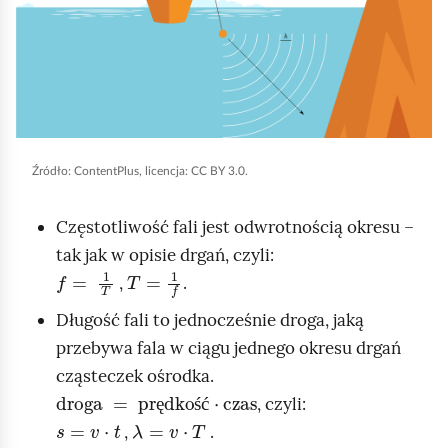
k
n
i
j
,
a
b
Źródło:
ContentPlus, licencja: CC BY 3.0.
y
u
Częstotliwość fali jest odwrotnością okresu –
r
tak jak w opisie drgań, czyli:
f
=
1
T
T
=
1
f
u
,
.
c
Długość fali to jednocześnie droga, jaką
h
przebywa fala w ciągu jednego okresu drgań
o
cząsteczek ośrodka.
droga
=
prędkość
·
czas
m
, czyli:
s
=
v
·
t
λ
=
v
ę
·
T
ś
ć
i
,
.