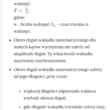
wahnięć.
T
=
t
n
n
,
gdzie:
n
t
n
n
– liczba wahnięć;
– czas trwania
wahnięć.
Okres drgań wahadła matematycznego dla
małych kątów wychylenia nie zależy od
amplitudy drgań. Tę właściwość wahadła
nazywamy izochronizmem.
Okres drgań wahadła matematycznego zależy
od jego długości, przy czym:
większej długości odpowiada większa
wartość okresu drgań;
gdy długość wahadła wzrośnie cztery razy,