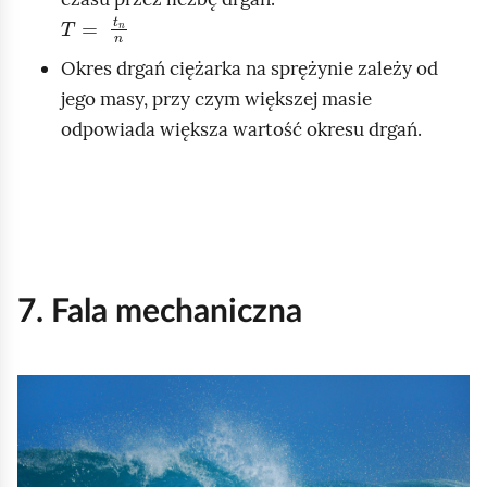
T
=
t
n
n
Okres drgań ciężarka na sprężynie zależy od
jego masy, przy czym większej masie
odpowiada większa wartość okresu drgań.
7. Fala mechaniczna
K
l
i
k