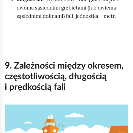
λ
dwoma sąsiednimi grzbietami (lub dwiema
sąsiednimi dolinami) fali; jednostka – metr.
9. Zależności między okresem,
częstotliwością, długością
i prędkością fali
K
l
i