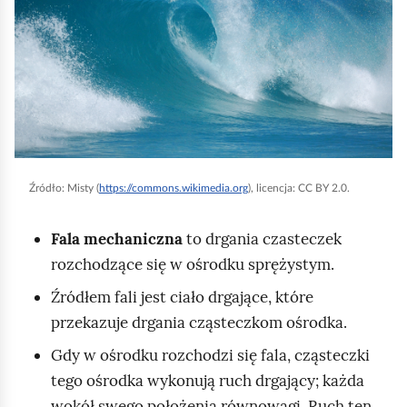
n
i
j
,
a
b
y
Źródło:
Misty (
https://commons.wikimedia.org
), licencja: CC BY 2.0.
u
r
Fala mechaniczna
to drgania czasteczek
u
rozchodzące się w ośrodku sprężystym.
c
Źródłem fali jest ciało drgające, które
h
przekazuje drgania cząsteczkom ośrodka.
o
m
Gdy w ośrodku rozchodzi się fala, cząsteczki
i
tego ośrodka wykonują ruch drgający; każda
ć
wokół swego położenia równowagi. Ruch ten