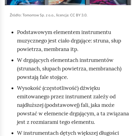
d
g
Źródło:
Tomorrow Sp. z o.o., licencja: CC BY 3.0.
l
Podstawowym elementem instrumentu
ą
muzycznego jest ciało drgające: struna, słup
d
powietrza, membrana itp.
W drgających elementach instrumentów
(strunach, słupach powietrza, membranach)
powstają fale stojące.
Wysokość (częstotliwość) dźwięku
emitowanego przez instrument zależy od
najdłuższej (podstawowej) fali, jaka może
powstać w elemencie drgającym, a ta związana
jest z rozmiarami tego elementu.
W instrumentach dętych większej długości