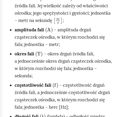
m
źródła fali. Jej wielkość zależy od właściwości
i
ośrodka; jego sprężystości i gęstości; jednostka
ć
m
s
– metr na sekundę
;
p
(A)
amplituda fali
– amplituda drgań
o
cząsteczek ośrodka, w którym rozchodzi się
d
fala; jednostka – metr;
g
(T)
l
okres fali
– okres drgań źródła fali,
ą
a jednocześnie okres drgań cząsteczek ośrodka,
d
w którym rozchodzi się fala; jednostka –
sekunda;
(f)
częstotliwość fali
– częstotliwość drgań
źródła fali, a jednocześnie częstotliwość drgań
cząsteczek ośrodka, w którym rozchodzi się
fala; jednostka – herc [Hz];
(λ)
długość fali
(lambda) – odległość między