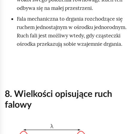
p
odbywa się na małej przestrzeni.
o
Fala mechaniczna to drgania rozchodzące się
d
ruchem jednostajnym w ośrodku jednorodnym.
g
Ruch fali jest możliwy wtedy, gdy cząsteczki
l
ośrodka przekazują sobie wzajemnie drgania.
ą
d
8. Wielkości opisujące ruch
falowy
K