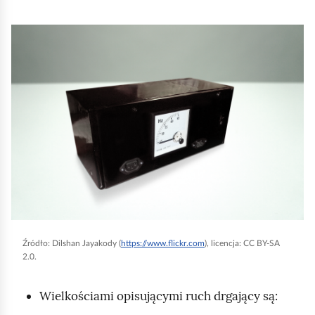
K
l
i
k
n
i
j
,
a
b
y
Źródło:
Dilshan Jayakody (
https://www.flickr.com
), licencja: CC BY-SA
u
2.0.
r
u
Wielkościami opisującymi ruch drgający są:
c