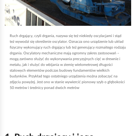
a
b
y
u
Ruch drgający, czyli drgania, nazywa się też niekiedy oscylacjami i stąd
r
też wywodzi się określenie oscylator. Oznacza ono urządzenie lub układ
u
fizyczny wykonujący ruch drgający lub też generujący rozmaitego rodzaju
c
drgania. Oscylatory mechaniczne mają ogromny zakres zastosowań –
mogą zarówno służyć do wykonywania precyzyjnych cięć w drewnie i
h
metalu, jak i służyć do wbijania w ziemię wielometrowej długości
o
stalowych elementów podczas budowy fundamentów wielkich
budynków. Przykład tego ostatniego urządzenia można zobaczyć na
m
zdjęciu powyżej. Jest ono w stanie wywiercić pionowy szyb o głębokości
i
50 metrów i średnicy ponad dwóch metrów
ć
p
o
d
g