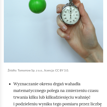
u
c
h
o
m
i
ć
p
o
d
g
Źródło:
Tomorrow Sp. z o.o., licencja: CC BY 3.0.
l
Wyznaczanie okresu drgań wahadła
ą
matematycznego polega na zmierzeniu czasu
d
trwania kilku lub kilkudziesięciu wahnięć
i podzieleniu wyniku tego pomiaru przez liczbę