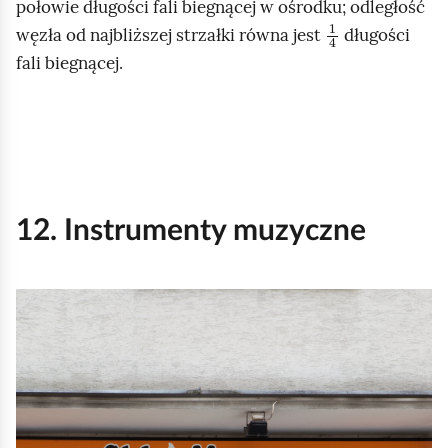
połowie długości fali biegnącej w ośrodku; odległość
1
4
i
węzła od najbliższej strzałki równa jest
długości
ć
fali biegnącej.
p
o
d
g
l
ą
12. Instrumenty muzyczne
d
K
l
i
k
n
i