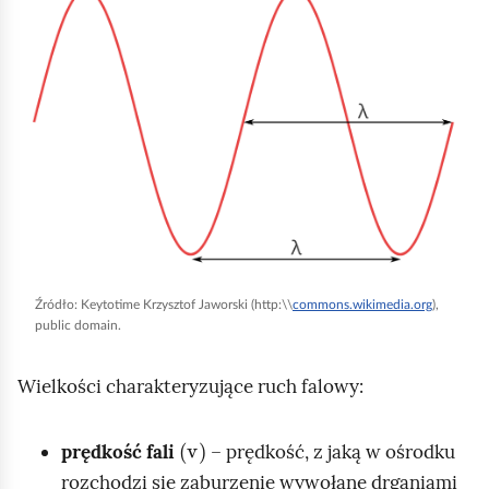
l
i
k
n
i
j
,
a
b
y
Źródło:
Keytotime Krzysztof Jaworski (http:\\
commons.wikimedia.org
),
u
public domain.
r
u
Wielkości charakteryzujące ruch falowy:
c
h
(v)
prędkość fali
– prędkość, z jaką w ośrodku
o
rozchodzi się zaburzenie wywołane drganiami